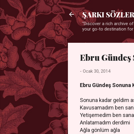
ŞARKI SÖZLER
"Discover a rich archive of
your go-to destination for
Ebru Gündeş 
-
Ocak 30, 2014
Ebru Gündeş Sonuna 
Sonuna kadar geldim a
Kavusamadım ben sa
Yetişemedim ben san
Anlatamadım derdimi
Ağla gönlüm ağla