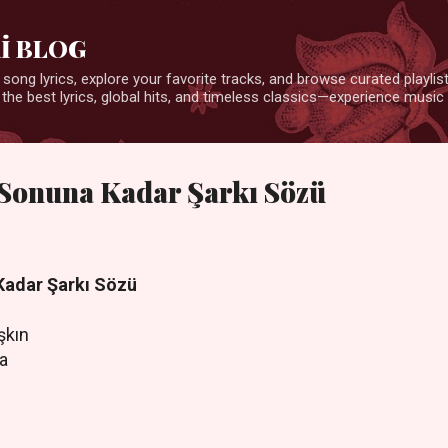
Ana içeriğe atla
İ BLOG
 song lyrics, explore your favorite tracks, and browse curated playlists
 the best lyrics, global hits, and timeless classics—experience music 
Sonuna Kadar Şarkı Sözü
Kadar Şarkı Sözü
şkın
na
a