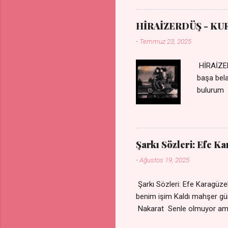
Uykusuz geceler Sensiz he
HİRAİZERDÜŞ - KU
-
Temmuz 23, 2025
HİRAİZER
başa bel
bulurum 
gülümse 
olurum C
sevdiğin
durdurur
Şarkı Sözleri: Efe K
bulurum 
-
Ağustos 19, 2025
canım ca
Şarkı Sözleri: Efe Karagü
benim işim Kaldı mahşe
Nakarat Senle olmuyor a
Çare olmaz derdime Sigaram