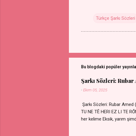
Türkçe Şarkı Sözleri
Bu blogdaki popüler yayınl
Şarkı Sözleri: Rubar
-
Ekim 05, 2025
Şarkı Sözleri: Rubar Amed
TU NE TÊ HERI EZ LI TE 
her kelime Eksik, yarım şimdi
kıza sevdalı Yaralı adamım.
durmuyor Tu yi bihare min 