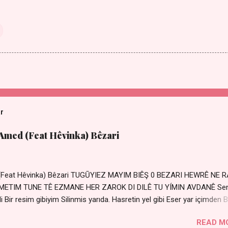
ar
 Amed (Feat Hêvinka) Bêzari
 (Feat Hêvinka) Bêzari TUGŪYIEZ MAYIM BIÊŞ 0 BEZARI HEWRÊ NE 
RŐMETIM TUNE TÊ EZMANE HER ZAROK DI DILÊ TU YÍMIN AVDANÊ Se
 Bir resim gibiyim Silinmis yarıda. Hasretin yel gibi Eser yar içimden B
 Sensizlik bir hançer Geceler susmuyor Yaralı kalbimde Bir sızı
READ M
Ez ji payizim Li dile şevên min Teng e nefes im Adını sayıklar