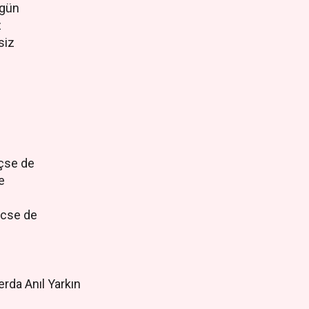
rgün
z
siz
eçse de
de
gecse de
e
erda Anıl Yarkın