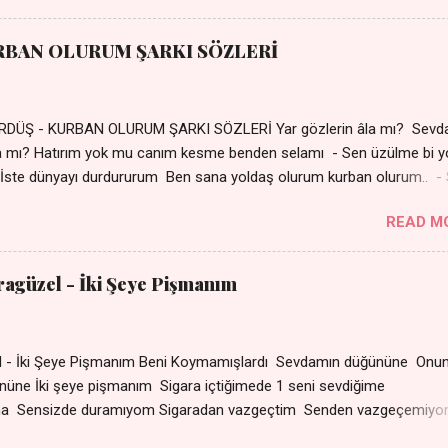
r sabahım Sessiz ve kederli
RBAN OLURUM ŞARKI SÖZLERİ
DÜŞ - KURBAN OLURUM ŞARKI SÖZLERİ Yar gözlerin âla mı? Sevd
a mı? Hatırım yok mu canım kesme benden selamı - Sen üzülme bi y
İste dünyayı durdururum Ben sana yoldaş olurum kurban olurum.. -
bi yol bulurum Yaslanırsan dağ olurum Ben sana sevda olurum kurb
READ M
an canım cananım Yar gözlerin kara mı? Şu cefalar reva mı? Herke
 almış Sen de bana varman mı? - Sen üzülme bi yol bulurum İste dün
um Ben sana yoldaş olurum kurban olurum.. - Sen gülümse bi yol
aragüzel - İki Şeye Pişmanım
Yaslanırsan dağ olurum Ben sana sevda olurum kurban olurum Can
nanım 👉 Şarkının Derinlemesine Analizini Oku
zel - İki Şeye Pişmanım Beni Koymamışlardı Sevdamın düğününe Onun
r gününe İki şeye pişmanım Sigara içtiğimede 1 seni sevd
ma Sensizde duramıyom Sigaradan vazgeçtim Senden vazgeçemiy
ın dumanı Oda çıkıp da gelse Yok ki dini imanı Sevdam çıkıpta ge