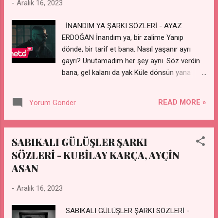
-
Aralık 16, 2023
İNANDIM YA ŞARKI SÖZLERİ - AYAZ
ERDOĞAN İnandım ya, bir zalime Yanıp
dönde, bir tarif et bana. Nasıl yaşanır ayrı
gayrı? Unutamadım her şey aynı. Söz verdin
bana, gel kalanı da yak Küle dönsün yana
yana İnandım hep bize, hata yaptım
yalansızdım. Belki de yanlıştı susmalıydım
READ MORE »
Yorum Gönder
Yine bir köşeye at ne önemim var?
Göremiyorsun beni hala Birileri var etraf
kalabalık, gidene de bak yalnız. Sesimi yok ki
SABIKALI GÜLÜŞLER ŞARKI
duyan her lafında duvar gibi, Yıkılır üzerime,
SÖZLERİ - KUBİLAY KARÇA, AYÇİN
niye? Keşke zaman dönse geri, Söylemezdim
ASAN
saklardım sessizce Gönlüm hep susardı
sana, Kalırdık arkadaşça İnandım ya, bir
-
Aralık 16, 2023
zalime Yanıp dönde, bir tarif et bana. Nasıl
yaşanır ayrı gayrı? Unutamadım her şey aynı.
SABIKALI GÜLÜŞLER ŞARKI SÖZLERİ -
İnandım ya, bir zalime Yanıp dönde, bir tarif et