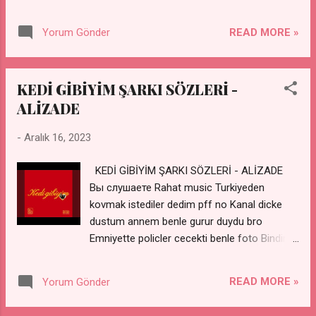
dimdik dikildim tam karşında Son bir defa
Bugün fal bakmayı ögrendim Elini tutabilmek
READ MORE »
Yorum Gönder
için son bir defa Boynuna sarılıp gitsem
Huzuru koklasam Ege'de Aşk nereden
nereye? Soldan sağa dört harf ölüm
KEDİ GİBİYİM ŞARKI SÖZLERİ -
Yazılmamış beş harf hayat Aşk nereden
ALİZADE
nereye? Bu ilk defa değil ki Kimselere
inanmadım Yalanlar söylemeye başladığım
-
Aralık 16, 2023
günden beri Bu ilk defa Körfez'e döndüm
yüzümü bir zeybek gibi dimdik Yalnızlıklardan
KEDİ GİBİYİM ŞARKI SÖZLERİ - ALİZADE
ördüğüm duvarları yıkmak için Sonsuza kadar
Вы слушаете Rahat music Turkiyeden
kovmak istediler dedim pff no Kanal dicke
dustum annem benle gurur duydu bro
Emniyette policler cecekti benle foto Bindim
ustune uh ne guzel moto Memelekitim
azerbaycan cuzdanimda bankroll Haberler
READ MORE »
Yorum Gönder
deport dediler dedim pf no Kelepce takcan
mi amirim Ben severim bro Gidcen yere