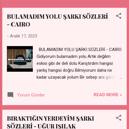
yaşanmaz Neden beni bırakıp gittin Böyle mi
olacaktık sonunda Bir temmuz akşamında
Neden beni bırakıp gittin
BULAMADIM YOLU ŞARKI SÖZLERİ
- CAIRO
-
Aralık 17, 2023
BULAMADIM YOLU ŞARKI SÖZLERİ - CAIRO
Gidiyorum bulamadım yolu Artık değilim
eskisi gibi de deli dolu Karıştırdım hangisi
yanlış hangisi doğru Bilmiyorum daha ne
kadar uzayacak yolum Bir sebep ara görmek
için ağrıyor mu solun Hiç uyumadım,uyku
bana düşman oldu moruk Bir artı yoktu sen
READ MORE »
Yorum Gönder
yine çalış çalış ve yorul Bırak şu dandikliği
kaliteli olur Sarıldığım kişinin şu haline bi bakın
Gidemedik ileriye ikimizde kaçıp Hiçbir zaman
BIRAKTIĞIN YERDEYİM ŞARKI
gülemedim aynalara bakıp O anıları yakıp,
SÖZLERİ - UĞUR IŞILAK
üstünlük kurdu akıl Ve mantığın olmadığı