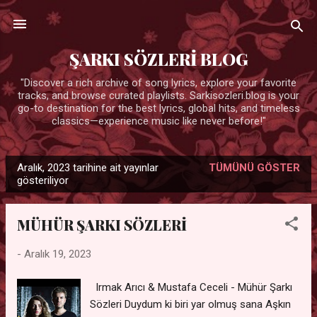
Ana içeriğe atla
ŞARKI SÖZLERİ BLOG
"Discover a rich archive of song lyrics, explore your favorite
tracks, and browse curated playlists. Sarkisozleri.blog is your
go-to destination for the best lyrics, global hits, and timeless
classics—experience music like never before!"
Aralık, 2023 tarihine ait yayınlar
TÜMÜNÜ GÖSTER
K
gösteriliyor
a
y
MÜHÜR ŞARKI SÖZLERİ
ı
t
-
Aralık 19, 2023
l
a
Irmak Arıcı & Mustafa Ceceli - Mühür Şarkı
Sözleri Duydum ki biri yar olmuş sana Aşkın
r