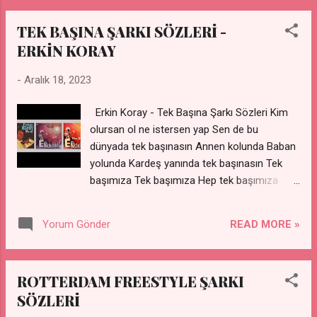
TEK BAŞINA ŞARKI SÖZLERİ -
ERKİN KORAY
-
Aralık 18, 2023
Erkin Koray - Tek Başına Şarkı Sözleri Kim
olursan ol ne istersen yap Sen de bu
dünyada tek başınasın Annen kolunda Baban
yolunda Kardeş yanında tek başınasın Tek
başımıza Tek başımıza Hep tek başımıza
Sözler altında Gözler altında Yaşam
kavganda tek başınasın Nefes alırken Nefes
READ MORE »
Yorum Gönder
verirken Gülüp ağlarken tek başınasın Tek
başımıza Tek başımıza Hep tek başımıza Tek
başımıza kalmışız Hani anan, hani baban?
ROTTERDAM FREESTYLE ŞARKI
Gördüklerin, sevdiklerin Hani kardeşin ve
SÖZLERİ
arkadaşın? Bir baştan öbür başa Dağılmışız
bu dünyaya Bir uçtan öbür uca Yayılmışız bu