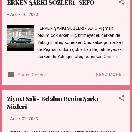
ERKEN ŞARKI SÖZLERİ- SEFO
Çile dert içerir aşkının düzeni bu sefer o
tuzağın içine düşer elin içimden geçen her
-
Aralık 16, 2023
defasında gitmek yüreğim bekliyor bana kal
demeni nasıl sıyrılırım bu girdap fırtına ve
ERKEN ŞARKI SÖZLERİ- SEFO Pişman
alevlerden yaa geçmişim bi kuyu çıkar oradan
oldum çok erken Hiç bitmeyecek derken de
azad et beni kendimden ya
Yaktığım ateş sönerken Onu kalbe gömerken
de Pişman oldum çok erken Hiç bitmeyecek
derken de Yaktığım ateş sönerken Onu kalbe
gömerken de Ben tuttum el üstünde Ona
değmezdi aslında Haberi yoktu küstüğümde
READ MORE »
Yorum Gönder
Saçı kalmadı yastığımda Hadi gitsem
şerefimle Ya da kalsın mı yanında? Bitmez
savaşım da Korktuğumsa başımda Ona sor
Ziynet Sali - Belalım Benim Şarkı
neyin yarışında? Sanki it dalaşında Ahtım var
Sözleri
elinde Elim yakasında Pişman oldum çok
erken Hiç bitmeyecek derken de Yaktığım
-
Aralık 02, 2023
ateş sönerken Onu kalbe gömerken de
Pişman oldum çok erken Her şeyi biliyorum