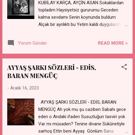
KUBİLAY KARÇA, AYÇİN ASAN Sokaklardan
bana. Nasıl yaşanır ayrı gayrı? Unutamadım
topladım Haysiyetsiz gururumu Geceden
her şey aynı. Bundan böyle kimseyi sevmem,
kalma sevdamı Senin koynunda buldum
Hepsi senin yüzünden. Vazgeçtim bak
Alçak bir ayrılıktı bu Yetim kaldı duygularım
kendimden defalarca. Ne yaptım da düştüm
Ben ömrümde ilk defa Ölmeyi arzuladım Kim
gözünden Beni kim etti yerimden, Sanki ne
bilir kimde unuttun Benden çaldığın aşkı
varsa aldı birer birer elimden. İnandım ya, bir
READ MORE »
Yorum Gönder
Kıyamet koptu içimde Bir kuytuda vuruldum
zalime Yanıp dönde, bir tarif et ba...
Kaçamam ki ben bu şehirden Sabıkalı
gülüşlerinden O hoyrat deli aşkın Volta atar
AYYAŞ ŞARKI SÖZLERİ - EDİS,
yüreğimde
BARAN MENGÜÇ
-
Aralık 16, 2023
AYYAŞ ŞARKI SÖZLERİ - EDİS, BARAN
MENGÜÇ Ah yok mu şu caziben Sabahı gece
eden o Andaki ifaden Susuzluğun tasviri yok
Var mı müsaden? Tenine divane Sükûnetiyle
sarhoş Ettin beni Ayyaş Gönlüm Sana