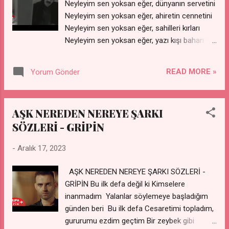
Neyleyim sen yoksan eğer, dünyanın servetini
Neyleyim sen yoksan eğer, ahiretin cennetini
Neyleyim sen yoksan eğer, sahilleri kırları
Neyleyim sen yoksan eğer, yazı kışı baharı Ne
de haklıymış meğer Aşk uğruna yananlar Sen
de beni yakıp gittin Geçen yıl bu zamanlar Ne
READ MORE »
Yorum Gönder
de haklıymış meğer Aşk uğruna yananlar Sen
de beni yakıp gittin Geçen yıl bu zamanlar
Elimde yok adresin, şimdi bilmem nerdesin
AŞK NEREDEN NEREYE ŞARKI
Aşkımın ödülü müydü, habersizce gidişin
SÖZLERİ - GRİPİN
Sana öyle hasretim, bu temmuz akşamında
Neyleyim sen yoksan eğer, neyleyim İstanbul
-
Aralık 17, 2023
da Ne de haklıymış meğer Aşk uğruna
yananlar Sen de beni yakıp gittin Geçen yıl bu
AŞK NEREDEN NEREYE ŞARKI SÖZLERİ -
zamanlar Ne de haklıymış meğer Aşk uğruna
GRİPİN Bu ilk defa değil ki Kimselere
yananlar Sen de beni yakıp gittin Geçen yıl bu
inanmadım Yalanlar söylemeye başladığım
zamanlar
günden beri Bu ilk defa Cesaretimi topladım,
gururumu ezdim geçtim Bir zeybek gibi