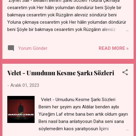
Ziynet Sali - Belalım Benim Şarkı Sözleri Yoluna çıkmaya
Maalesef gözümle görüyorum Her sabah
cesaretim yok Her hâlin yolumdan döndürür beni Şöyle bir
yanımda diliyorum Gelsende istemem
bakmaya cesaretim yok Rüzgârın alevsiz söndürür beni
biliyorum Günlerdir hatıra siliyorum Sildikçe
Yoluna çıkmaya cesaretim yok Her hâlin yolumdan döndürür
eksilip bitiyorum da Sanırım kendime
beni Şöyle bir bakmaya cesaretim yok Rüzgârın alevsiz
geliyorum Anlatma yalan o biliyorum Öldün
söndürür beni Nasıl etsem bir yolunu bulamıyorum Seni bir
artık Beni böyle tek bıraktın da Anlamam,
başkasından soramıyorum Ne yapsam içimden atamıyorum
nasıl bi' belasın Bilirim sevemezsin aslında
READ MORE »
Yorum Gönder
Aşkın hasretinden öldürür beni Belalım benim belalım benim
Kaçarım sessiz sedasız Görülür evinin
Ah bu gönlüme helalim benim Kurtulamam derdinden
terasından Yakarım, hani var mı dahası ?
(derdinden) günahlarından Günahları boynuma vebalim benim
Yaşarım şehrin tenhasında Pişman...
Velet - Umudunu Kesme Şarkı Sözleri
Belalım benim, belalım benim Ah bu gönlüme helalim benim
Kurtulamam derdinden (derdinden) günahlarından Günahları
-
Aralık 01, 2023
boynuma vebalim benim Çaresiz kalmışım, çıkar yolum yok
Sensiz yaşamaya hiç umudum yok Derdine düşmüşüm
Velet - Umudunu Kesme Şarkı Sözleri
dertsiz günüm yok Hasret uzağında öldürür beni Nasıl etsem
Benim her şeyim aynı Aldılar benden aybı
bir yolunu bulamıyorum Seni bir başkasından soramıyorum
Yüreğim Laf etme bana ben artık oldum gayrı
Ne yapsam içimden atamıyorum Aşkın hasretinden öldürür
Beni nasıl bana anlatıyosun Daha seni sana
beni Belalım benim, belalım benim Ah bu gönlüme hela...
söylemedim kaos yaratıyosun İçimi
döküyorum yara bere hep Yazılarımın yarısı