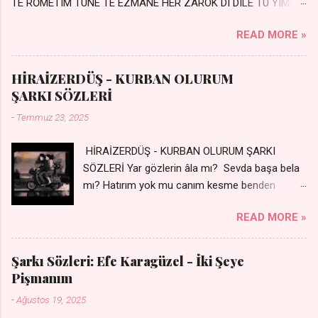
TE RŐMETIM TUNE TÊ EZMANE HER ZAROK DI DILÊ TU YÍMIN
AVDANÊ Sensiz her kelime Eksik, yarım şimdi Bir resim gibiyim
READ MORE »
Silinmis yarıda. Hasretin yel gibi Eser yar içimden Bir kıza sevdalı
Yaralı adamım. Sensizlik bir hançer Geceler susmuyor Yaralı
kalbimde Bir sızı durmuyor Tu yi bihare min Ez ji payizim Li
HİRAİZERDÜŞ - KURBAN OLURUM
dile şevên min Teng e nefes im Adını sayıklar Uykusuz
ŞARKI SÖZLERİ
geceler Sensiz her sabahım Sessiz ve kederli
-
Temmuz 23, 2025
HİRAİZERDÜŞ - KURBAN OLURUM ŞARKI
SÖZLERİ Yar gözlerin âla mı? Sevda başa bela
mı? Hatırım yok mu canım kesme benden
selamı - Sen üzülme bi yol bulurum İste
READ MORE »
dünyayı durdururum Ben sana yoldaş olurum
kurban olurum.. - Sen gülümse bi yol bulurum
Yaslanırsan dağ olurum Ben sana sevda olurum
Şarkı Sözleri: Efe Karagüzel - İki Şeye
kurban olurum Can canım cananım Yar gözlerin
Pişmanım
kara mı? Şu cefalar reva mı? Herkes sevdiğin
-
Ağustos 19, 2025
almış Sen de bana varman mı? - Sen üzülme bi