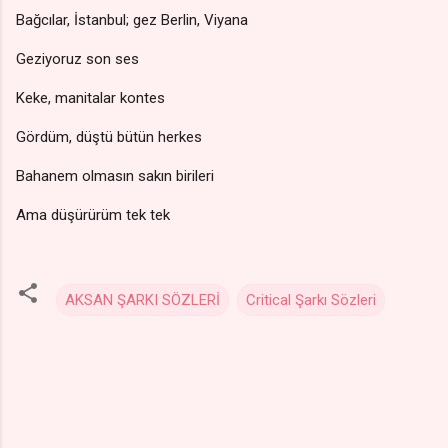
Bağcılar, İstanbul; gez Berlin, Viyana
Geziyoruz son ses
Keke, manitalar kontes
Gördüm, düştü bütün herkes
Bahanem olmasın sakın birileri
Ama düşürürüm tek tek
AKSAN ŞARKI SÖZLERİ
Critical Şarkı Sözleri
Y
o
r
u