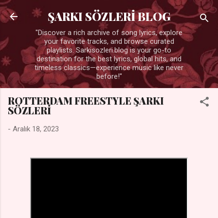
Ana içeriğe atla
ŞARKI SÖZLERİ BLOG
"Discover a rich archive of song lyrics, explore
your favorite tracks, and browse curated
playlists. Sarkisozleri.blog is your go-to
destination for the best lyrics, global hits, and
timeless classics—experience music like never
before!"
ROTTERDAM FREESTYLE ŞARKI
SÖZLERİ
-
Aralık 18, 2023