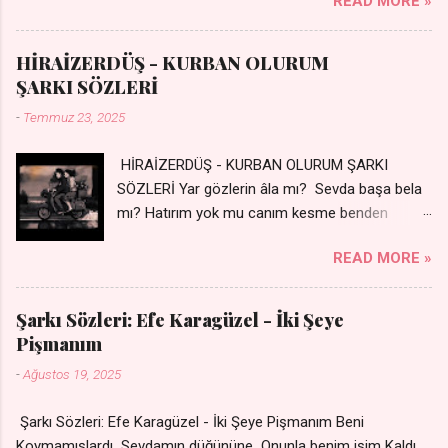
READ MORE »
Silinmis yarıda. Hasretin yel gibi Eser yar içimden Bir kıza sevdalı
Yaralı adamım. Sensizlik bir hançer Geceler susmuyor Yaralı
kalbimde Bir sızı durmuyor Tu yi bihare min Ez ji payizim Li
HİRAİZERDÜŞ - KURBAN OLURUM
dile şevên min Teng e nefes im Adını sayıklar Uykusuz
ŞARKI SÖZLERİ
geceler Sensiz her sabahım Sessiz ve kederli
-
Temmuz 23, 2025
HİRAİZERDÜŞ - KURBAN OLURUM ŞARKI
SÖZLERİ Yar gözlerin âla mı? Sevda başa bela
mı? Hatırım yok mu canım kesme benden
selamı - Sen üzülme bi yol bulurum İste
READ MORE »
dünyayı durdururum Ben sana yoldaş olurum
kurban olurum.. - Sen gülümse bi yol bulurum
Yaslanırsan dağ olurum Ben sana sevda olurum
Şarkı Sözleri: Efe Karagüzel - İki Şeye
kurban olurum Can canım cananım Yar gözlerin
Pişmanım
kara mı? Şu cefalar reva mı? Herkes sevdiğin
-
Ağustos 19, 2025
almış Sen de bana varman mı? - Sen üzülme bi
yol bulurum İste dünyayı durdururum Ben sana
Şarkı Sözleri: Efe Karagüzel - İki Şeye Pişmanım Beni
yoldaş olurum kurban olurum.. - Sen gülümse
Koymamışlardı Sevdamın düğününe Onunla benim işim Kaldı