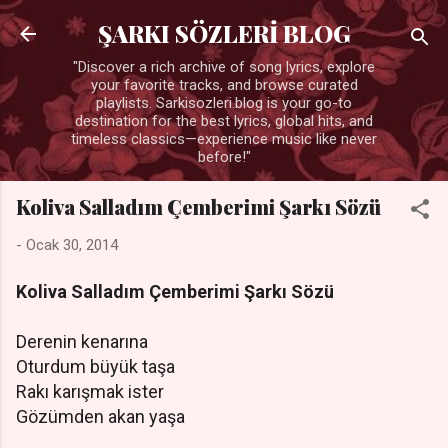
Ana içeriğe atla
ŞARKI SÖZLERİ BLOG
"Discover a rich archive of song lyrics, explore
your favorite tracks, and browse curated
playlists. Sarkisozleri.blog is your go-to
destination for the best lyrics, global hits, and
timeless classics—experience music like never
before!"
Koliva Salladım Çemberimi Şarkı Sözü
-
Ocak 30, 2014
Koliva Salladım Çemberimi Şarkı Sözü
Derenin kenarına
Oturdum büyük taşa
Rakı karışmak ister
Gözümden akan yaşa