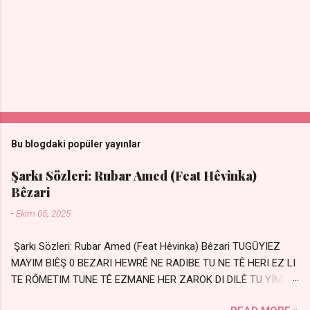
Bu blogdaki popüler yayınlar
Şarkı Sözleri: Rubar Amed (Feat Hêvinka)
Bêzari
-
Ekim 05, 2025
Şarkı Sözleri: Rubar Amed (Feat Hêvinka) Bêzari TUGŪYIEZ
MAYIM BIÊŞ 0 BEZARI HEWRÊ NE RADIBE TU NE TÊ HERI EZ LI
TE RŐMETIM TUNE TÊ EZMANE HER ZAROK DI DILÊ TU YÍMIN
AVDANÊ Sensiz her kelime Eksik, yarım şimdi Bir resim gibiyim