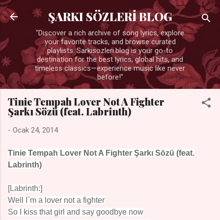
Ana içeriğe atla
ŞARKI SÖZLERİ BLOG
"Discover a rich archive of song lyrics, explore
your favorite tracks, and browse curated
playlists. Sarkisozleri.blog is your go-to
destination for the best lyrics, global hits, and
timeless classics—experience music like never
before!"
Tinie Tempah Lover Not A Fighter
Şarkı Sözü (feat. Labrinth)
-
Ocak 24, 2014
Tinie Tempah Lover Not A Fighter Şarkı Sözü (feat.
Labrinth)
[Labrinth:]
Well I`m a lover not a fighter
So I kiss that girl and say goodbye now