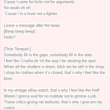
Cause I came for kicks not for arguments
No woah oh oh
`Cause I`m a lover not a fighter
Leave a message after the beep
[Beep beep beep]
Hello?
[Tinie Tempah:]
Somebody fill in the gaps, somebody fill in the dots
I feel like Cruella de Vil the way I be stealing the spot
When all the shutters is down, bitch we be still in the shop
I shop for clothes when it`s closed, that`s why I feel like the
boss
In my vintage eBay watch, that`s why I feel like the Hoff
Weren`t gonna wait for no institute not to gimme a job
These critics giving me bollocks, that`s why I give em my
crotch