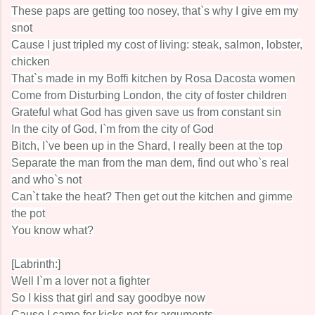
These paps are getting too nosey, that`s why I give em my
snot
Cause I just tripled my cost of living: steak, salmon, lobster,
chicken
That`s made in my Boffi kitchen by Rosa Dacosta women
Come from Disturbing London, the city of foster children
Grateful what God has given save us from constant sin
In the city of God, I`m from the city of God
Bitch, I`ve been up in the Shard, I really been at the top
Separate the man from the man dem, find out who`s real
and who`s not
Can`t take the heat? Then get out the kitchen and gimme
the pot
You know what?
[Labrinth:]
Well I`m a lover not a fighter
So I kiss that girl and say goodbye now
Cause I came for kicks not for arguments