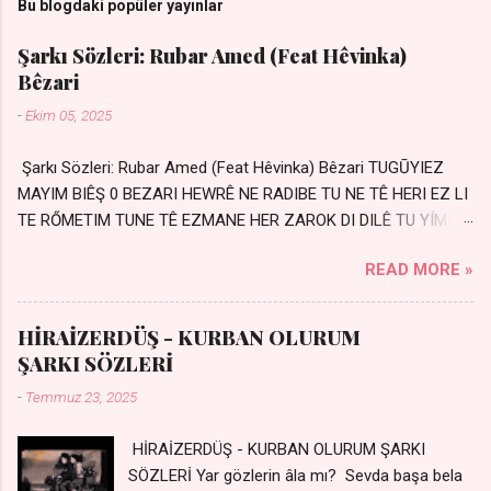
Bu blogdaki popüler yayınlar
Şarkı Sözleri: Rubar Amed (Feat Hêvinka)
Bêzari
-
Ekim 05, 2025
Şarkı Sözleri: Rubar Amed (Feat Hêvinka) Bêzari TUGŪYIEZ
MAYIM BIÊŞ 0 BEZARI HEWRÊ NE RADIBE TU NE TÊ HERI EZ LI
TE RŐMETIM TUNE TÊ EZMANE HER ZAROK DI DILÊ TU YÍMIN
AVDANÊ Sensiz her kelime Eksik, yarım şimdi Bir resim gibiyim
READ MORE »
Silinmis yarıda. Hasretin yel gibi Eser yar içimden Bir kıza sevdalı
Yaralı adamım. Sensizlik bir hançer Geceler susmuyor Yaralı
kalbimde Bir sızı durmuyor Tu yi bihare min Ez ji payizim Li
HİRAİZERDÜŞ - KURBAN OLURUM
dile şevên min Teng e nefes im Adını sayıklar Uykusuz
ŞARKI SÖZLERİ
geceler Sensiz her sabahım Sessiz ve kederli
-
Temmuz 23, 2025
HİRAİZERDÜŞ - KURBAN OLURUM ŞARKI
SÖZLERİ Yar gözlerin âla mı? Sevda başa bela