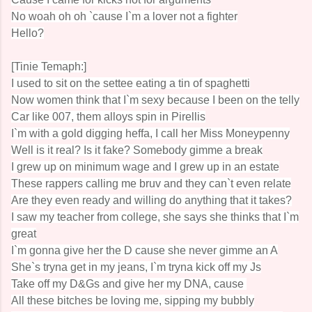
No woah oh oh `cause I`m a lover not a fighter
Hello?
[Tinie Temaph:]
I used to sit on the settee eating a tin of spaghetti
Now women think that I`m sexy because I been on the telly
Car like 007, them alloys spin in Pirellis
I`m with a gold digging heffa, I call her Miss Moneypenny
Well is it real? Is it fake? Somebody gimme a break
I grew up on minimum wage and I grew up in an estate
These rappers calling me bruv and they can`t even relate
Are they even ready and willing do anything that it takes?
I saw my teacher from college, she says she thinks that I`m
great
I`m gonna give her the D cause she never gimme an A
She`s tryna get in my jeans, I`m tryna kick off my Js
Take off my D&Gs and give her my DNA, cause
All these bitches be loving me, sipping my bubbly