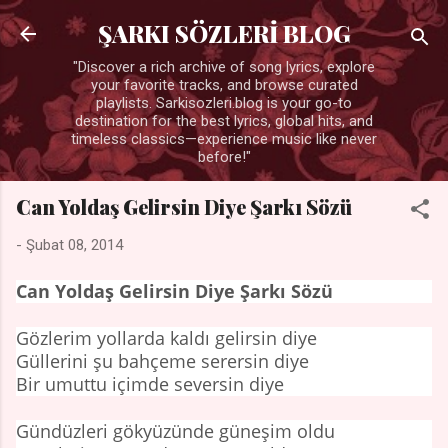
Ana içeriğe atla
ŞARKI SÖZLERİ BLOG
"Discover a rich archive of song lyrics, explore
your favorite tracks, and browse curated
playlists. Sarkisozleri.blog is your go-to
destination for the best lyrics, global hits, and
timeless classics—experience music like never
before!"
Can Yoldaş Gelirsin Diye Şarkı Sözü
-
Şubat 08, 2014
Can Yoldaş Gelirsin Diye Şarkı Sözü
Gözlerim yollarda kaldı gelirsin diye
Güllerini şu bahçeme serersin diye
Bir umuttu içimde seversin diye
Gündüzleri gökyüzünde güneşim oldu