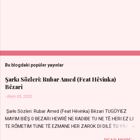
Bu blogdaki popüler yayınlar
Şarkı Sözleri: Rubar Amed (Feat Hêvinka)
Bêzari
-
Ekim 05, 2025
Şarkı Sözleri: Rubar Amed (Feat Hêvinka) Bêzari TUGŪYIEZ
MAYIM BIÊŞ 0 BEZARI HEWRÊ NE RADIBE TU NE TÊ HERI EZ LI
TE RŐMETIM TUNE TÊ EZMANE HER ZAROK DI DILÊ TU YÍMIN
AVDANÊ Sensiz her kelime Eksik, yarım şimdi Bir resim gibiyim