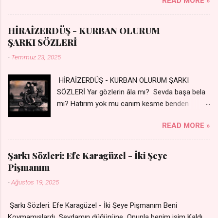
READ MORE »
Silinmis yarıda. Hasretin yel gibi Eser yar içimden Bir kıza sevdalı
Yaralı adamım. Sensizlik bir hançer Geceler susmuyor Yaralı
kalbimde Bir sızı durmuyor Tu yi bihare min Ez ji payizim Li
HİRAİZERDÜŞ - KURBAN OLURUM
dile şevên min Teng e nefes im Adını sayıklar Uykusuz
ŞARKI SÖZLERİ
geceler Sensiz her sabahım Sessiz ve kederli
-
Temmuz 23, 2025
HİRAİZERDÜŞ - KURBAN OLURUM ŞARKI
SÖZLERİ Yar gözlerin âla mı? Sevda başa bela
mı? Hatırım yok mu canım kesme benden
selamı - Sen üzülme bi yol bulurum İste
READ MORE »
dünyayı durdururum Ben sana yoldaş olurum
kurban olurum.. - Sen gülümse bi yol bulurum
Yaslanırsan dağ olurum Ben sana sevda olurum
Şarkı Sözleri: Efe Karagüzel - İki Şeye
kurban olurum Can canım cananım Yar gözlerin
Pişmanım
kara mı? Şu cefalar reva mı? Herkes sevdiğin
-
Ağustos 19, 2025
almış Sen de bana varman mı? - Sen üzülme bi
yol bulurum İste dünyayı durdururum Ben sana
Şarkı Sözleri: Efe Karagüzel - İki Şeye Pişmanım Beni
yoldaş olurum kurban olurum.. - Sen gülümse
Koymamışlardı Sevdamın düğününe Onunla benim işim Kaldı