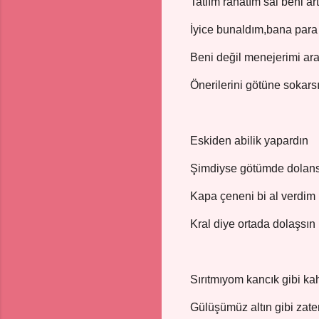
Tatlım rahatım sal beni art
İyice bunaldım,bana para
Beni değil menejerimi ara
Önerilerini götüne sokars
Eskiden abilik yapardın
Şimdiyse götümde dolan
Kapa çeneni bi al verdim 
Kral diye ortada dolaşsın
Sırıtmıyom kancık gibi k
Gülüşümüz altın gibi zate