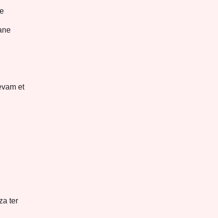
te
ane
evam et
za ter