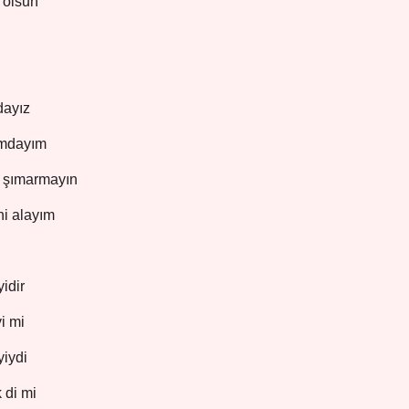
 olsun
dayız
amdayım
 şımarmayın
ni alayım
idir
yi mi
yiydi
 di mi