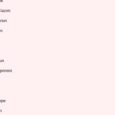
ık
 lazım
rsın
ın
sın
primini
ahpe
n