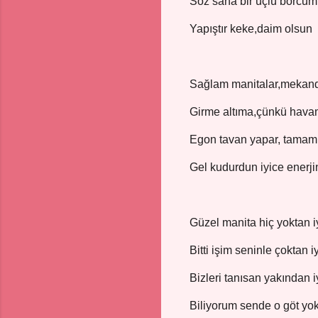
Söz sana bir üçlü borcum
Yapıştır keke,daim olsun
Sağlam manitalar,mekan
Girme altıma,çünkü hav
Egon tavan yapar, tamam
Gel kudurdun iyice enerji
Güzel manita hiç yoktan iy
Bitti işim seninle çoktan i
Bizleri tanısan yakından i
Biliyorum sende o göt yok