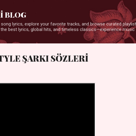
Ana içeriğe atla
İ BLOG
 song lyrics, explore your favorite tracks, and browse curated playlists
 the best lyrics, global hits, and timeless classics—experience music 
TYLE ŞARKI SÖZLERİ