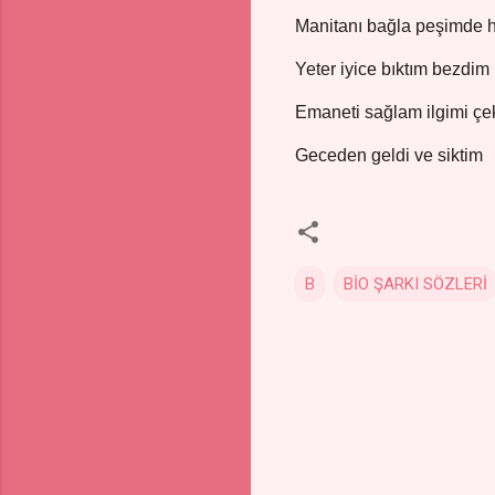
Manitanı bağla peşimde 
Yeter iyice bıktım bezdim
Emaneti sağlam ilgimi çek
Geceden geldi ve siktim
B
BİO ŞARKI SÖZLERİ
Y
o
r
u
m