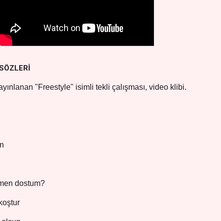
 SÖZLERİ
yınlanan "Freestyle" isimli tekli çalışması, video klibi.
n
emen dostum?
koştur