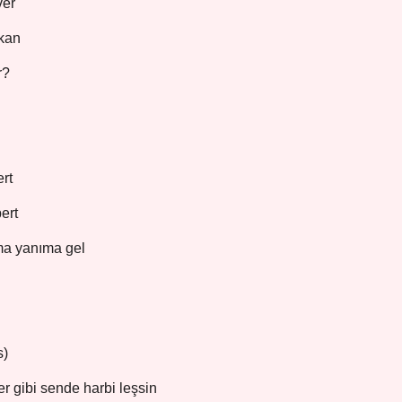
ver
 kan
r?
ert
ert
ma yanıma gel
s)
er gibi sende harbi leşsin