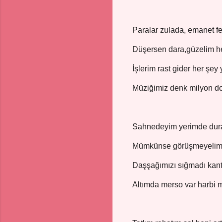
Paralar zulada, emanet f
Düşersen dara,güzelim h
İşlerim rast gider her şey
Müziğimiz denk milyon do
Sahnedeyim yerimde du
Mümkünse görüşmeyelim
Daşşağımızı sığmadı kan
Altımda merso var harbi 