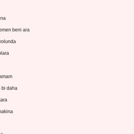
ena
emen beni ara
 yolunda
lara
ramam
 bi daha
tara
makina