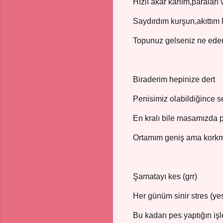
Hızlı akar kanım,paraları 
Saydırdım kurşun,akıttım
Topunuz gelseniz ne ede
Biraderim hepinize dert
Penisimiz olabildiğince s
En kralı bile masamızda p
Ortamım geniş ama kork
Şamatayı kes (grr)
Her günüm sinir stres (ye
Bu kadarı pes yaptığın işl