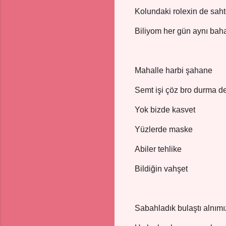
Kolundaki rolexin de sah
Biliyom her gün aynı bah
Mahalle harbi şahane
Semt işi çöz bro durma d
Yok bizde kasvet
Yüzlerde maske
Abiler tehlike
Bildiğin vahşet
Sabahladık bulaştı alnımı