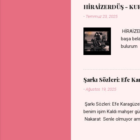
HİRAİZERDÜŞ - KU
-
Temmuz 23, 2025
HİRAİZER
başa bel
bulurum 
gülümse 
olurum C
sevdiğin
durdurur
Şarkı Sözleri: Efe K
bulurum 
-
Ağustos 19, 2025
canım ca
Şarkı Sözleri: Efe Karagü
benim işim Kaldı mahşe
Nakarat Senle olmuyor a
Çare olmaz derdime Sigaram
Yok ki dini imanı Nak