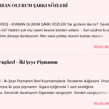
RBAN OLURUM ŞARKI SÖZLERİ
DÜŞ - KURBAN OLURUM ŞARKI SÖZLERİ Yar gözlerin âla mı? Sevd
a mı? Hatırım yok mu canım kesme benden selamı - Sen üzülme bi y
İste dünyayı durdururum Ben sana yoldaş olurum kurban olurum.. -
bi yol bulurum Yaslanırsan dağ olurum Ben sana sevda olurum kurb
READ M
an canım cananım Yar gözlerin kara mı? Şu cefalar reva mı? Herke
 almış Sen de bana varman mı? - Sen üzülme bi yol bulurum İste dün
um Ben sana yoldaş olurum kurban olurum.. - Sen gülümse bi yol
aragüzel - İki Şeye Pişmanım
Yaslanırsan dağ olurum Ben sana sevda olurum kurban olurum Can
nanım 👉 Şarkının Derinlemesine Analizini Oku
zel - İki Şeye Pişmanım Beni Koymamışlardı Sevdamın düğününe Onun
r gününe İki şeye pişmanım Sigara içtiğimede 1 seni sevd
ma Sensizde duramıyom Sigaradan vazgeçtim Senden vazgeçemiy
ın dumanı Oda çıkıp da gelse Yok ki dini imanı Sevdam çıkıpta ge
READ M
arat Senle olmuyor ama Sensizde duramıyom Sigaradan