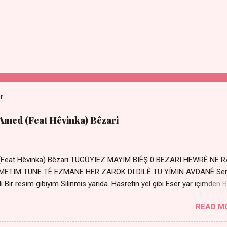
ar
 Amed (Feat Hêvinka) Bêzari
 (Feat Hêvinka) Bêzari TUGŪYIEZ MAYIM BIÊŞ 0 BEZARI HEWRÊ NE 
RŐMETIM TUNE TÊ EZMANE HER ZAROK DI DILÊ TU YÍMIN AVDANÊ Se
 Bir resim gibiyim Silinmis yarıda. Hasretin yel gibi Eser yar içimden B
 Sensizlik bir hançer Geceler susmuyor Yaralı kalbimde Bir sızı
READ M
Ez ji payizim Li dile şevên min Teng e nefes im Adını sayıklar
r sabahım Sessiz ve kederli