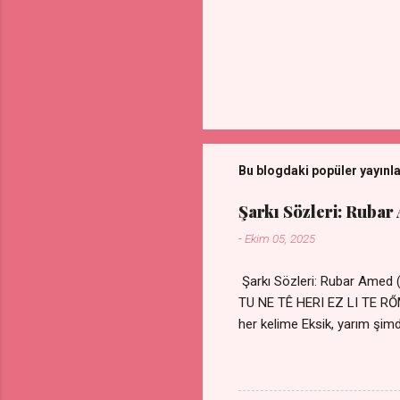
Bu blogdaki popüler yayınl
Şarkı Sözleri: Rubar
-
Ekim 05, 2025
Şarkı Sözleri: Rubar Amed
TU NE TÊ HERI EZ LI TE 
her kelime Eksik, yarım şimdi
kıza sevdalı Yaralı adamım.
durmuyor Tu yi bihare min 
Uykusuz geceler Sensiz he