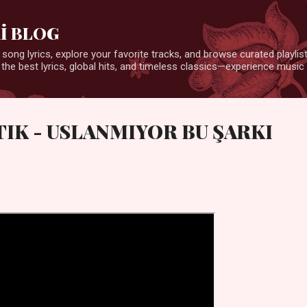
Ana içeriğe atla
İ BLOG
 song lyrics, explore your favorite tracks, and browse curated playlists
 the best lyrics, global hits, and timeless classics—experience music 
TIK - USLANMIYOR BU ŞARKI