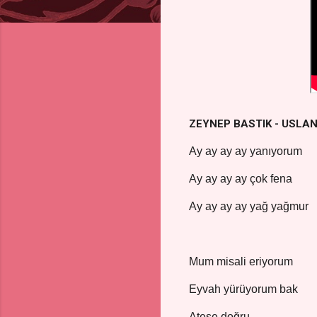
ZEYNEP BASTIK - USLAN
Ay ay ay ay yanıyorum
Ay ay ay ay çok fena
Ay ay ay ay yağ yağmur
Mum misali eriyorum
Eyvah yürüyorum bak
Ateşe doğru