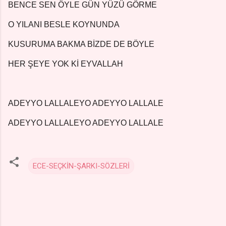
BENCE SEN ÖYLE GÜN YÜZÜ GÖRME
O YILANI BESLE KOYNUNDA
KUSURUMA BAKMA BİZDE DE BÖYLE
HER ŞEYE YOK Kİ EYVALLAH
ADEYYO LALLALEYO ADEYYO LALLALE
ADEYYO LALLALEYO ADEYYO LALLALE
ECE-SEÇKİN-ŞARKI-SÖZLERİ
Y
o
r