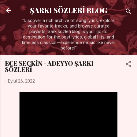
Ana içeriğe atla
ŞARKI SÖZLERİ BLOG
"Discover a rich archive of song lyrics, explore
your favorite tracks, and browse curated
playlists. Sarkisozleri.blog is your go-to
destination for the best lyrics, global hits, and
timeless classics—experience music like never
before!"
ECE SEÇKİN - ADEYYO ŞARKI
SÖZLERİ
-
Eylül 26, 2022