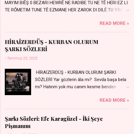
MAYIM BIÊŞ 0 BEZARI HEWRÊ NE RADIBE TU NE TÊ HERI EZ LI
TE RŐMETIM TUNE TÊ EZMANE HER ZAROK DI DILÊ TU YÍMIN
AVDANÊ Sensiz her kelime Eksik, yarım şimdi Bir resim gibiyim
READ MORE »
Silinmis yarıda. Hasretin yel gibi Eser yar içimden Bir kıza sevdalı
Yaralı adamım. Sensizlik bir hançer Geceler susmuyor Yaralı
kalbimde Bir sızı durmuyor Tu yi bihare min Ez ji payizim Li
HİRAİZERDÜŞ - KURBAN OLURUM
dile şevên min Teng e nefes im Adını sayıklar Uykusuz
ŞARKI SÖZLERİ
geceler Sensiz her sabahım Sessiz ve kederli
-
Temmuz 23, 2025
HİRAİZERDÜŞ - KURBAN OLURUM ŞARKI
SÖZLERİ Yar gözlerin âla mı? Sevda başa bela
mı? Hatırım yok mu canım kesme benden
selamı - Sen üzülme bi yol bulurum İste
READ MORE »
dünyayı durdururum Ben sana yoldaş olurum
kurban olurum.. - Sen gülümse bi yol bulurum
Yaslanırsan dağ olurum Ben sana sevda olurum
Şarkı Sözleri: Efe Karagüzel - İki Şeye
kurban olurum Can canım cananım Yar gözlerin
Pişmanım
kara mı? Şu cefalar reva mı? Herkes sevdiğin