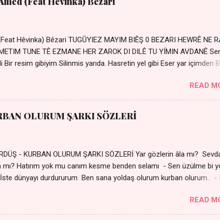
 Amed (Feat Hêvinka) Bêzari
 (Feat Hêvinka) Bêzari TUGŪYIEZ MAYIM BIÊŞ 0 BEZARI HEWRÊ NE 
RŐMETIM TUNE TÊ EZMANE HER ZAROK DI DILÊ TU YÍMIN AVDANÊ Se
 Bir resim gibiyim Silinmis yarıda. Hasretin yel gibi Eser yar içimden B
 Sensizlik bir hançer Geceler susmuyor Yaralı kalbimde Bir sızı
READ M
Ez ji payizim Li dile şevên min Teng e nefes im Adını sayıklar
r sabahım Sessiz ve kederli
RBAN OLURUM ŞARKI SÖZLERİ
DÜŞ - KURBAN OLURUM ŞARKI SÖZLERİ Yar gözlerin âla mı? Sevd
a mı? Hatırım yok mu canım kesme benden selamı - Sen üzülme bi y
İste dünyayı durdururum Ben sana yoldaş olurum kurban olurum.. -
bi yol bulurum Yaslanırsan dağ olurum Ben sana sevda olurum kurb
READ M
an canım cananım Yar gözlerin kara mı? Şu cefalar reva mı? Herke
 almış Sen de bana varman mı? - Sen üzülme bi yol bulurum İste dün