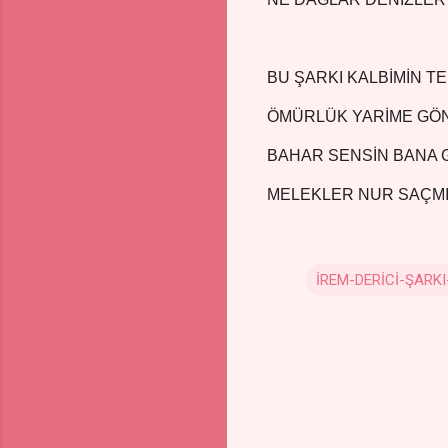
BU ŞARKI KALBİMİN TE
ÖMÜRLÜK YARİME GÖN
BAHAR SENSİN BANA
MELEKLER NUR SAÇMI
İREM-DERİCİ-ŞARKI
Y
o
r
u
m