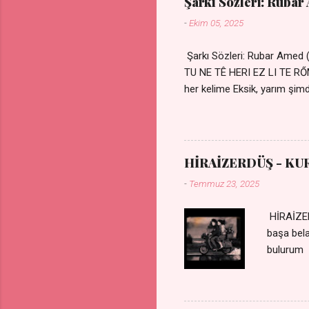
Şarkı Sözleri: Rubar
-
Ekim 05, 2025
Şarkı Sözleri: Rubar Amed
TU NE TÊ HERI EZ LI TE 
her kelime Eksik, yarım şimdi
kıza sevdalı Yaralı adamım.
durmuyor Tu yi bihare min 
Uykusuz geceler Sensiz he
HİRAİZERDÜŞ - KU
-
Temmuz 23, 2025
HİRAİZER
başa bel
bulurum 
gülümse 
olurum C
sevdiğin