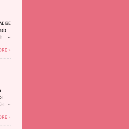
RADIBE
nsiz
ir
ORE »
a
ol
 Sen
an
ORE »
s
yayı