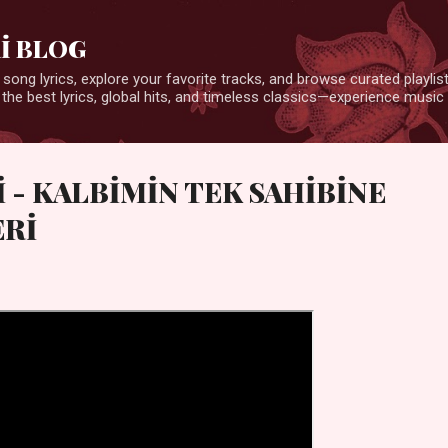
Ana içeriğe atla
İ BLOG
 song lyrics, explore your favorite tracks, and browse curated playlists
 the best lyrics, global hits, and timeless classics—experience music 
 - KALBİMİN TEK SAHİBİNE
ERİ