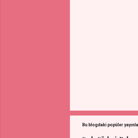
l
a
r
Bu blogdaki popüler yayınl