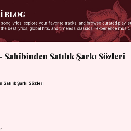
Ana içeriğe atla
İ BLOG
 song lyrics, explore your favorite tracks, and browse curated playlists
 the best lyrics, global hits, and timeless classics—experience music 
 Sahibinden Satılık Şarkı Sözleri
 Satılık Şarkı Sözleri
ir