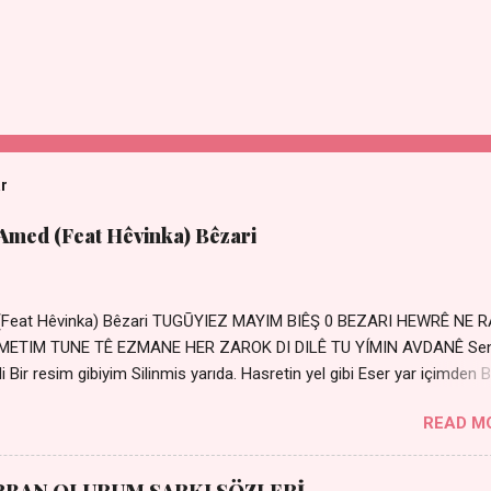
ar
 Amed (Feat Hêvinka) Bêzari
 (Feat Hêvinka) Bêzari TUGŪYIEZ MAYIM BIÊŞ 0 BEZARI HEWRÊ NE 
RŐMETIM TUNE TÊ EZMANE HER ZAROK DI DILÊ TU YÍMIN AVDANÊ Se
 Bir resim gibiyim Silinmis yarıda. Hasretin yel gibi Eser yar içimden B
 Sensizlik bir hançer Geceler susmuyor Yaralı kalbimde Bir sızı
READ M
Ez ji payizim Li dile şevên min Teng e nefes im Adını sayıklar
r sabahım Sessiz ve kederli