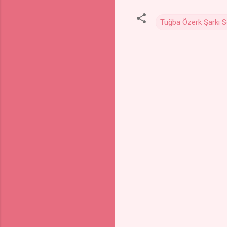
Tuğba Özerk Şarkı S
Y
o
r
u
m
l
a
r