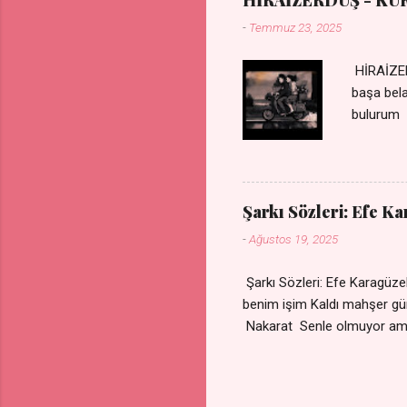
HİRAİZERDÜŞ - KU
-
Temmuz 23, 2025
HİRAİZER
başa bel
bulurum 
gülümse 
olurum C
sevdiğin
durdurur
Şarkı Sözleri: Efe K
bulurum 
-
Ağustos 19, 2025
canım ca
Şarkı Sözleri: Efe Karagü
benim işim Kaldı mahşe
Nakarat Senle olmuyor a
Çare olmaz derdime Sigaram
Yok ki dini imanı Nak
vazgeçtim Senden vazge