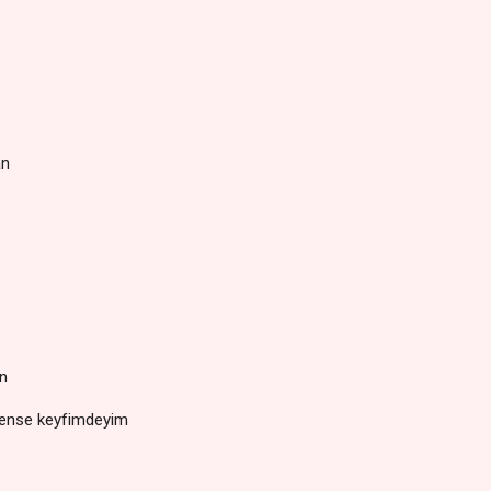
an
n
bense keyfimdeyim