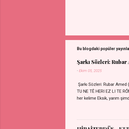
Bu blogdaki popüler yayınl
Şarkı Sözleri: Rubar
-
Ekim 05, 2025
Şarkı Sözleri: Rubar Amed
TU NE TÊ HERI EZ LI TE 
her kelime Eksik, yarım şimdi
kıza sevdalı Yaralı adamım.
durmuyor Tu yi bihare min 
Uykusuz geceler Sensiz he