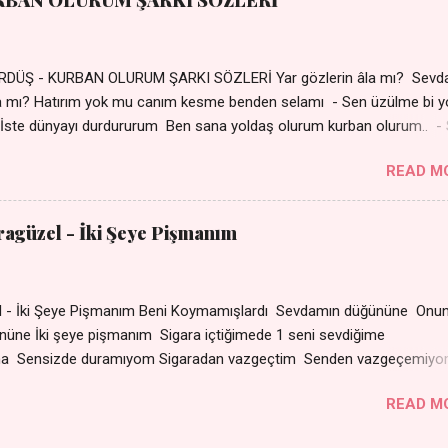
RBAN OLURUM ŞARKI SÖZLERİ
DÜŞ - KURBAN OLURUM ŞARKI SÖZLERİ Yar gözlerin âla mı? Sevd
a mı? Hatırım yok mu canım kesme benden selamı - Sen üzülme bi y
İste dünyayı durdururum Ben sana yoldaş olurum kurban olurum.. -
bi yol bulurum Yaslanırsan dağ olurum Ben sana sevda olurum kurb
READ M
an canım cananım Yar gözlerin kara mı? Şu cefalar reva mı? Herke
 almış Sen de bana varman mı? - Sen üzülme bi yol bulurum İste dün
um Ben sana yoldaş olurum kurban olurum.. - Sen gülümse bi yol
aragüzel - İki Şeye Pişmanım
Yaslanırsan dağ olurum Ben sana sevda olurum kurban olurum Can
nanım 👉 Şarkının Derinlemesine Analizini Oku
zel - İki Şeye Pişmanım Beni Koymamışlardı Sevdamın düğününe Onun
r gününe İki şeye pişmanım Sigara içtiğimede 1 seni sevd
ma Sensizde duramıyom Sigaradan vazgeçtim Senden vazgeçemiy
ın dumanı Oda çıkıp da gelse Yok ki dini imanı Sevdam çıkıpta ge
READ M
arat Senle olmuyor ama Sensizde duramıyom Sigaradan
çemiyom