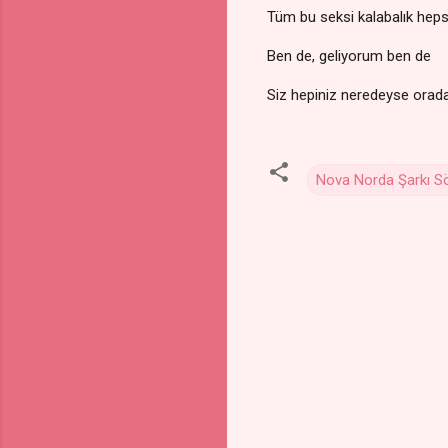
Tüm bu seksi kalabalık heps
Ben de, geliyorum ben de
Siz hepiniz neredeyse orad
Nova Norda Şarkı Sö
Y
o
r
u
m
l
a
r