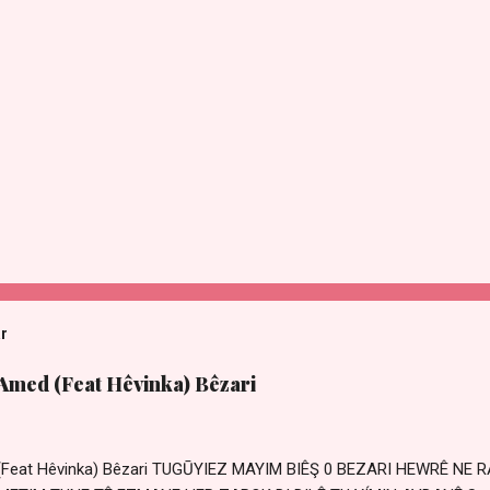
ar
 Amed (Feat Hêvinka) Bêzari
 (Feat Hêvinka) Bêzari TUGŪYIEZ MAYIM BIÊŞ 0 BEZARI HEWRÊ NE 