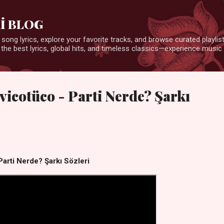
Ana içeriğe atla
İ BLOG
 song lyrics, explore your favorite tracks, and browse curated playlists
 the best lyrics, global hits, and timeless classics—experience music 
vicotüco - Parti Nerde? Şarkı
Parti Nerde? Şarkı Sözleri