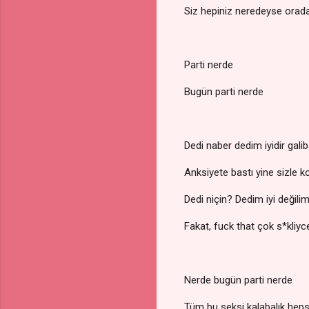
Siz hepiniz neredeyse orad
Parti nerde
Bugün parti nerde
Dedi naber dedim iyidir gal
Anksiyete bastı yine sizle 
Dedi niçin? Dedim iyi değili
Fakat, fuck that çok s*kliyc
Nerde bugün parti nerde
Tüm bu seksi kalabalık heps