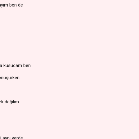
ayım ben de
iba kusucam ben
konuşurken
m
ek değilim
i aynı yerde