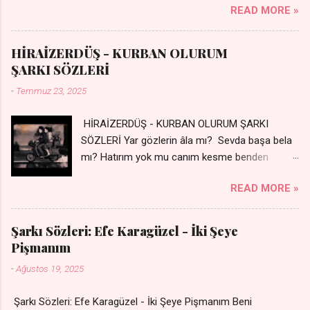
READ MORE »
Silinmis yarıda. Hasretin yel gibi Eser yar içimden Bir kıza sevdalı
Yaralı adamım. Sensizlik bir hançer Geceler susmuyor Yaralı
kalbimde Bir sızı durmuyor Tu yi bihare min Ez ji payizim Li
HİRAİZERDÜŞ - KURBAN OLURUM
dile şevên min Teng e nefes im Adını sayıklar Uykusuz
ŞARKI SÖZLERİ
geceler Sensiz her sabahım Sessiz ve kederli
-
Temmuz 23, 2025
HİRAİZERDÜŞ - KURBAN OLURUM ŞARKI
SÖZLERİ Yar gözlerin âla mı? Sevda başa bela
mı? Hatırım yok mu canım kesme benden
selamı - Sen üzülme bi yol bulurum İste
READ MORE »
dünyayı durdururum Ben sana yoldaş olurum
kurban olurum.. - Sen gülümse bi yol bulurum
Yaslanırsan dağ olurum Ben sana sevda olurum
Şarkı Sözleri: Efe Karagüzel - İki Şeye
kurban olurum Can canım cananım Yar gözlerin
Pişmanım
kara mı? Şu cefalar reva mı? Herkes sevdiğin
-
Ağustos 19, 2025
almış Sen de bana varman mı? - Sen üzülme bi
yol bulurum İste dünyayı durdururum Ben sana
Şarkı Sözleri: Efe Karagüzel - İki Şeye Pişmanım Beni
yoldaş olurum kurban olurum.. - Sen gülümse