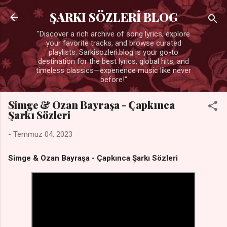
Ana içeriğe atla
ŞARKI SÖZLERİ BLOG
"Discover a rich archive of song lyrics, explore
your favorite tracks, and browse curated
playlists. Sarkisozleri.blog is your go-to
destination for the best lyrics, global hits, and
timeless classics—experience music like never
before!"
Simge & Ozan Bayraşa - Çapkınca
Şarkı Sözleri
-
Temmuz 04, 2023
Simge & Ozan Bayraşa - Çapkınca Şarkı Sözleri