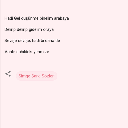
Hadi Gel düşünme binelim arabaya
Delirip delirip gidelim oraya
Sevişe sevişe, hadi bi daha de
Varılır sahildeki yerimize
Simge Şarkı Sözleri
Y
o
r
u
m