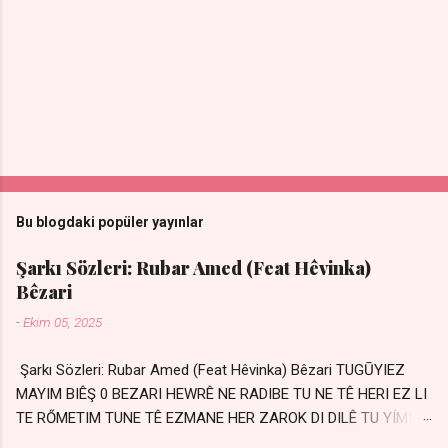
Bu blogdaki popüler yayınlar
Şarkı Sözleri: Rubar Amed (Feat Hêvinka)
Bêzari
-
Ekim 05, 2025
Şarkı Sözleri: Rubar Amed (Feat Hêvinka) Bêzari TUGŪYIEZ
MAYIM BIÊŞ 0 BEZARI HEWRÊ NE RADIBE TU NE TÊ HERI EZ LI
TE RŐMETIM TUNE TÊ EZMANE HER ZAROK DI DILÊ TU YÍMIN
AVDANÊ Sensiz her kelime Eksik, yarım şimdi Bir resim gibiyim