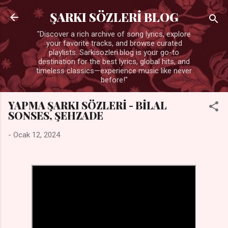
Ana içeriğe atla
ŞARKI SÖZLERİ BLOG
"Discover a rich archive of song lyrics, explore
your favorite tracks, and browse curated
playlists. Sarkisozleri.blog is your go-to
destination for the best lyrics, global hits, and
timeless classics—experience music like never
before!"
YAPMA ŞARKI SÖZLERİ - BİLAL
SONSES, ŞEHZADE
-
Ocak 12, 2024