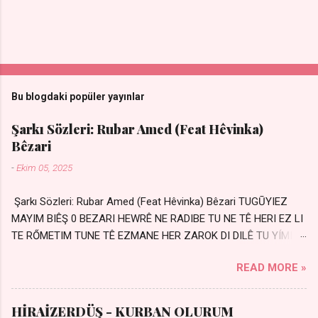
Bu blogdaki popüler yayınlar
Şarkı Sözleri: Rubar Amed (Feat Hêvinka)
Bêzari
-
Ekim 05, 2025
Şarkı Sözleri: Rubar Amed (Feat Hêvinka) Bêzari TUGŪYIEZ
MAYIM BIÊŞ 0 BEZARI HEWRÊ NE RADIBE TU NE TÊ HERI EZ LI
TE RŐMETIM TUNE TÊ EZMANE HER ZAROK DI DILÊ TU YÍMIN
AVDANÊ Sensiz her kelime Eksik, yarım şimdi Bir resim gibiyim
READ MORE »
Silinmis yarıda. Hasretin yel gibi Eser yar içimden Bir kıza sevdalı
Yaralı adamım. Sensizlik bir hançer Geceler susmuyor Yaralı
kalbimde Bir sızı durmuyor Tu yi bihare min Ez ji payizim Li
HİRAİZERDÜŞ - KURBAN OLURUM