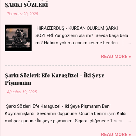
dile şevên min Teng e nefes im Adını sayıklar Uykusuz
ŞARKI SÖZLERİ
geceler Sensiz her sabahım Sessiz ve kederli
-
Temmuz 23, 2025
HİRAİZERDÜŞ - KURBAN OLURUM ŞARKI
SÖZLERİ Yar gözlerin âla mı? Sevda başa bela
mı? Hatırım yok mu canım kesme benden
selamı - Sen üzülme bi yol bulurum İste
READ MORE »
dünyayı durdururum Ben sana yoldaş olurum
kurban olurum.. - Sen gülümse bi yol bulurum
Yaslanırsan dağ olurum Ben sana sevda olurum
Şarkı Sözleri: Efe Karagüzel - İki Şeye
kurban olurum Can canım cananım Yar gözlerin
Pişmanım
kara mı? Şu cefalar reva mı? Herkes sevdiğin
-
Ağustos 19, 2025
almış Sen de bana varman mı? - Sen üzülme bi
yol bulurum İste dünyayı durdururum Ben sana
Şarkı Sözleri: Efe Karagüzel - İki Şeye Pişmanım Beni
yoldaş olurum kurban olurum.. - Sen gülümse
Koymamışlardı Sevdamın düğününe Onunla benim işim Kaldı
bi yol bulurum Yaslanırsan dağ olurum Ben
mahşer gününe İki şeye pişmanım Sigara içtiğimede 1 seni
sana sevda olurum kurban olurum Can canım
sevdiğime Nakarat Senle olmuyor ama
cananım 👉 Şarkının Derinlemesine Analizini
READ MORE »
Sensizde duramıyom Sigaradan vazgeçtim Senden