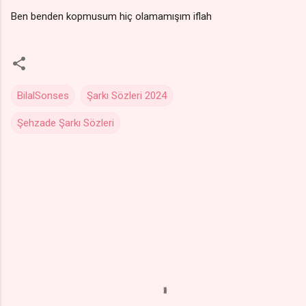
Ben benden kopmusum hiç olamamışım iflah
BilalSonses
Şarkı Sözleri 2024
Şehzade Şarkı Sözleri
Y
o
r
u
m
l
a
r