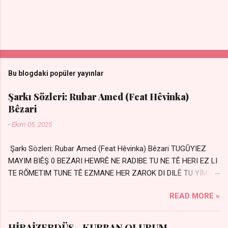
Bu blogdaki popüler yayınlar
Şarkı Sözleri: Rubar Amed (Feat Hêvinka)
Bêzari
-
Ekim 05, 2025
Şarkı Sözleri: Rubar Amed (Feat Hêvinka) Bêzari TUGŪYIEZ
MAYIM BIÊŞ 0 BEZARI HEWRÊ NE RADIBE TU NE TÊ HERI EZ LI
TE RŐMETIM TUNE TÊ EZMANE HER ZAROK DI DILÊ TU YÍMIN
AVDANÊ Sensiz her kelime Eksik, yarım şimdi Bir resim gibiyim
READ MORE »
Silinmis yarıda. Hasretin yel gibi Eser yar içimden Bir kıza sevdalı
Yaralı adamım. Sensizlik bir hançer Geceler susmuyor Yaralı
kalbimde Bir sızı durmuyor Tu yi bihare min Ez ji payizim Li
HİRAİZERDÜŞ - KURBAN OLURUM