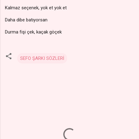
Kalmaz seçenek, yok et yok et
Daha dibe batıyorsan
Durma fişi çek, kaçak göçek
SEFO ŞARKI SÖZLERİ
Y
o
r
u
m
l
a
r