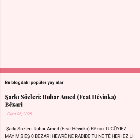
Bu blogdaki popüler yayınlar
Şarkı Sözleri: Rubar Amed (Feat Hêvinka)
Bêzari
-
Ekim 05, 2025
Şarkı Sözleri: Rubar Amed (Feat Hêvinka) Bêzari TUGŪYIEZ
MAYIM BIÊŞ 0 BEZARI HEWRÊ NE RADIBE TU NE TÊ HERI EZ LI