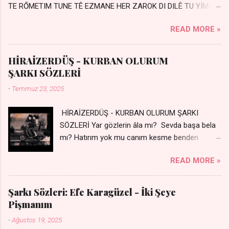
TE RŐMETIM TUNE TÊ EZMANE HER ZAROK DI DILÊ TU YÍMIN
AVDANÊ Sensiz her kelime Eksik, yarım şimdi Bir resim gibiyim
READ MORE »
Silinmis yarıda. Hasretin yel gibi Eser yar içimden Bir kıza sevdalı
Yaralı adamım. Sensizlik bir hançer Geceler susmuyor Yaralı
kalbimde Bir sızı durmuyor Tu yi bihare min Ez ji payizim Li
HİRAİZERDÜŞ - KURBAN OLURUM
dile şevên min Teng e nefes im Adını sayıklar Uykusuz
ŞARKI SÖZLERİ
geceler Sensiz her sabahım Sessiz ve kederli
-
Temmuz 23, 2025
HİRAİZERDÜŞ - KURBAN OLURUM ŞARKI
SÖZLERİ Yar gözlerin âla mı? Sevda başa bela
mı? Hatırım yok mu canım kesme benden
selamı - Sen üzülme bi yol bulurum İste
READ MORE »
dünyayı durdururum Ben sana yoldaş olurum
kurban olurum.. - Sen gülümse bi yol bulurum
Yaslanırsan dağ olurum Ben sana sevda olurum
Şarkı Sözleri: Efe Karagüzel - İki Şeye
kurban olurum Can canım cananım Yar gözlerin
Pişmanım
kara mı? Şu cefalar reva mı? Herkes sevdiğin
-
Ağustos 19, 2025
almış Sen de bana varman mı? - Sen üzülme bi