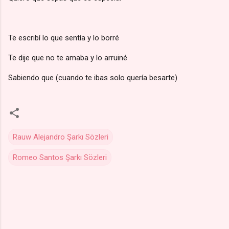
Te escribí lo que sentía y lo borré
Te dije que no te amaba y lo arruiné
Sabiendo que (cuando te ibas solo quería besarte)
Rauw Alejandro Şarkı Sözleri
Romeo Santos Şarkı Sözleri
Y
o
r
u