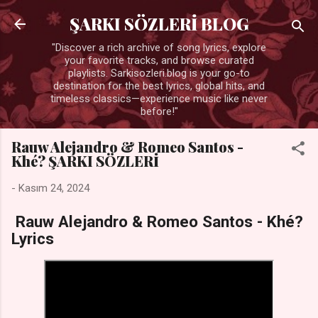
Ana içeriğe atla
ŞARKI SÖZLERİ BLOG
"Discover a rich archive of song lyrics, explore
your favorite tracks, and browse curated
playlists. Sarkisozleri.blog is your go-to
destination for the best lyrics, global hits, and
timeless classics—experience music like never
before!"
Rauw Alejandro & Romeo Santos -
Khé? ŞARKI SÖZLERİ
-
Kasım 24, 2024
Rauw Alejandro & Romeo Santos - Khé?
Lyrics