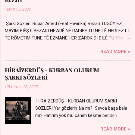
-
Ekim 05, 2025
Şarkı Sözleri: Rubar Amed (Feat Hêvinka) Bêzari TUGŪYIEZ
MAYIM BIÊŞ 0 BEZARI HEWRÊ NE RADIBE TU NE TÊ HERI EZ LI
TE RŐMETIM TUNE TÊ EZMANE HER ZAROK DI DILÊ TU YÍMIN
AVDANÊ Sensiz her kelime Eksik, yarım şimdi Bir resim gibiyim
READ MORE »
Silinmis yarıda. Hasretin yel gibi Eser yar içimden Bir kıza sevdalı
Yaralı adamım. Sensizlik bir hançer Geceler susmuyor Yaralı
kalbimde Bir sızı durmuyor Tu yi bihare min Ez ji payizim Li
HİRAİZERDÜŞ - KURBAN OLURUM
dile şevên min Teng e nefes im Adını sayıklar Uykusuz
ŞARKI SÖZLERİ
geceler Sensiz her sabahım Sessiz ve kederli
-
Temmuz 23, 2025
HİRAİZERDÜŞ - KURBAN OLURUM ŞARKI
SÖZLERİ Yar gözlerin âla mı? Sevda başa bela
mı? Hatırım yok mu canım kesme benden
selamı - Sen üzülme bi yol bulurum İste
READ MORE »
dünyayı durdururum Ben sana yoldaş olurum