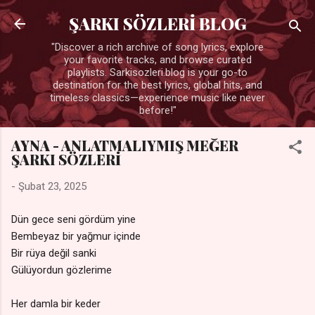
Ana içeriğe atla
ŞARKI SÖZLERİ BLOG
"Discover a rich archive of song lyrics, explore
your favorite tracks, and browse curated
playlists. Sarkisozleri.blog is your go-to
destination for the best lyrics, global hits, and
timeless classics—experience music like never
before!"
AYNA - ANLATMALIYMIŞ MEĞER
ŞARKI SÖZLERİ
-
Şubat 23, 2025
Dün gece seni gördüm yine
Bembeyaz bir yağmur içinde
Bir rüya değil sanki
Gülüyordun gözlerime
Her damla bir keder