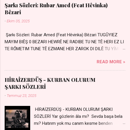
Şarkı Sözleri: Rubar Amed (Feat Hêvinka)
Bêzari
-
Ekim 05, 2025
Şarkı Sözleri: Rubar Amed (Feat Hêvinka) Bêzari TUGŪYIEZ
MAYIM BIÊŞ 0 BEZARI HEWRÊ NE RADIBE TU NE TÊ HERI EZ LI
TE RŐMETIM TUNE TÊ EZMANE HER ZAROK DI DILÊ TU YÍMIN
AVDANÊ Sensiz her kelime Eksik, yarım şimdi Bir resim gibiyim
READ MORE »
Silinmis yarıda. Hasretin yel gibi Eser yar içimden Bir kıza sevdalı
Yaralı adamım. Sensizlik bir hançer Geceler susmuyor Yaralı
kalbimde Bir sızı durmuyor Tu yi bihare min Ez ji payizim Li
HİRAİZERDÜŞ - KURBAN OLURUM
dile şevên min Teng e nefes im Adını sayıklar Uykusuz
ŞARKI SÖZLERİ
geceler Sensiz her sabahım Sessiz ve kederli
-
Temmuz 23, 2025
HİRAİZERDÜŞ - KURBAN OLURUM ŞARKI
SÖZLERİ Yar gözlerin âla mı? Sevda başa bela
mı? Hatırım yok mu canım kesme benden