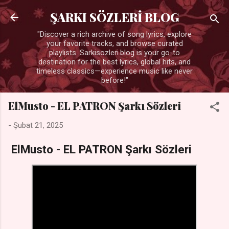
Ana içeriğe atla
ŞARKI SÖZLERİ BLOG
"Discover a rich archive of song lyrics, explore
your favorite tracks, and browse curated
playlists. Sarkisozleri.blog is your go-to
destination for the best lyrics, global hits, and
timeless classics—experience music like never
before!"
ElMusto - EL PATRON Şarkı Sözleri
-
Şubat 21, 2025
ElMusto - EL PATRON Şarkı Sözleri