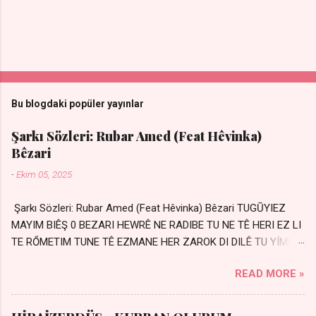
Bu blogdaki popüler yayınlar
Şarkı Sözleri: Rubar Amed (Feat Hêvinka)
Bêzari
-
Ekim 05, 2025
Şarkı Sözleri: Rubar Amed (Feat Hêvinka) Bêzari TUGŪYIEZ
MAYIM BIÊŞ 0 BEZARI HEWRÊ NE RADIBE TU NE TÊ HERI EZ LI
TE RŐMETIM TUNE TÊ EZMANE HER ZAROK DI DILÊ TU YÍMIN
AVDANÊ Sensiz her kelime Eksik, yarım şimdi Bir resim gibiyim
READ MORE »
Silinmis yarıda. Hasretin yel gibi Eser yar içimden Bir kıza sevdalı
Yaralı adamım. Sensizlik bir hançer Geceler susmuyor Yaralı
kalbimde Bir sızı durmuyor Tu yi bihare min Ez ji payizim Li