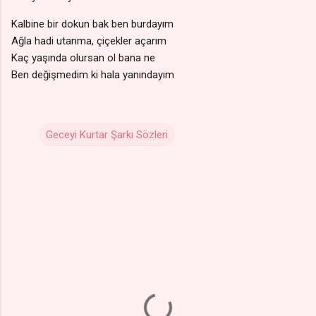
Kalbine bir dokun bak ben burdayım
Ağla hadi utanma, çiçekler açarım
Kaç yaşında olursan ol bana ne
Ben değişmedim ki hala yanındayım
Geceyi Kurtar Şarkı Sözleri
Y
o
r
u
m
l
a
r