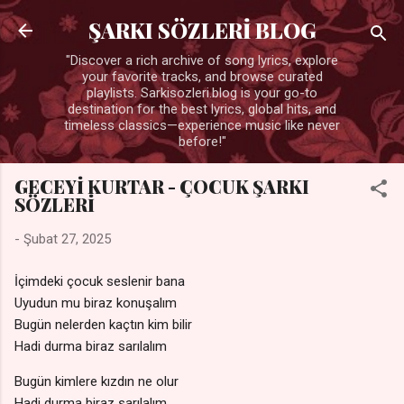
Ana içeriğe atla
ŞARKI SÖZLERİ BLOG
"Discover a rich archive of song lyrics, explore
your favorite tracks, and browse curated
playlists. Sarkisozleri.blog is your go-to
destination for the best lyrics, global hits, and
timeless classics—experience music like never
before!"
GECEYİ KURTAR - ÇOCUK ŞARKI
SÖZLERİ
-
Şubat 27, 2025
İçimdeki çocuk seslenir bana
Uyudun mu biraz konuşalım
Bugün nelerden kaçtın kim bilir
Hadi durma biraz sarılalım
Bugün kimlere kızdın ne olur
Hadi durma biraz sarılalım