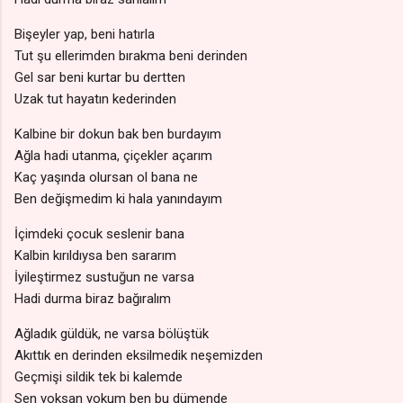
Bişeyler yap, beni hatırla
Tut şu ellerimden bırakma beni derinden
Gel sar beni kurtar bu dertten
Uzak tut hayatın kederinden
Kalbine bir dokun bak ben burdayım
Ağla hadi utanma, çiçekler açarım
Kaç yaşında olursan ol bana ne
Ben değişmedim ki hala yanındayım
İçimdeki çocuk seslenir bana
Kalbin kırıldıysa ben sararım
İyileştirmez sustuğun ne varsa
Hadi durma biraz bağıralım
Ağladık güldük, ne varsa bölüştük
Akıttık en derinden eksilmedik neşemizden
Geçmişi sildik tek bi kalemde
Sen yoksan yokum ben bu dümende