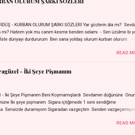
RBAN OLURUM ŞARKI SÖZLERİ
DÜŞ - KURBAN OLURUM ŞARKI SÖZLERİ Yar gözlerin âla mı? Sevd
a mı? Hatırım yok mu canım kesme benden selamı - Sen üzülme bi y
İste dünyayı durdururum Ben sana yoldaş olurum kurban olurum.. -
bi yol bulurum Yaslanırsan dağ olurum Ben sana sevda olurum kurb
READ M
an canım cananım Yar gözlerin kara mı? Şu cefalar reva mı? Herke
 almış Sen de bana varman mı? - Sen üzülme bi yol bulurum İste dün
um Ben sana yoldaş olurum kurban olurum.. - Sen gülümse bi yol
aragüzel - İki Şeye Pişmanım
Yaslanırsan dağ olurum Ben sana sevda olurum kurban olurum Can
nanım 👉 Şarkının Derinlemesine Analizini Oku
zel - İki Şeye Pişmanım Beni Koymamışlardı Sevdamın düğününe Onun
r gününe İki şeye pişmanım Sigara içtiğimede 1 seni sevd
ma Sensizde duramıyom Sigaradan vazgeçtim Senden vazgeçemiy
ın dumanı Oda çıkıp da gelse Yok ki dini imanı Sevdam çıkıpta ge
READ M
arat Senle olmuyor ama Sensizde duramıyom Sigaradan
çemiyom