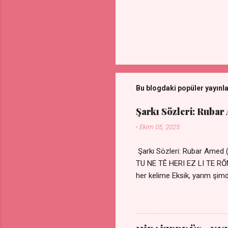
Bu blogdaki popüler yayınl
Şarkı Sözleri: Rubar
-
Ekim 05, 2025
Şarkı Sözleri: Rubar Amed
TU NE TÊ HERI EZ LI TE 
her kelime Eksik, yarım şimdi
kıza sevdalı Yaralı adamım.
durmuyor Tu yi bihare min 
Uykusuz geceler Sensiz he