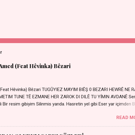
ar
 Amed (Feat Hêvinka) Bêzari
 (Feat Hêvinka) Bêzari TUGŪYIEZ MAYIM BIÊŞ 0 BEZARI HEWRÊ NE 
RŐMETIM TUNE TÊ EZMANE HER ZAROK DI DILÊ TU YÍMIN AVDANÊ Se
 Bir resim gibiyim Silinmis yarıda. Hasretin yel gibi Eser yar içimden B
 Sensizlik bir hançer Geceler susmuyor Yaralı kalbimde Bir sızı
READ M
Ez ji payizim Li dile şevên min Teng e nefes im Adını sayıklar
r sabahım Sessiz ve kederli