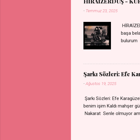
HİRAİZERDÜŞ - KU
-
Temmuz 23, 2025
HİRAİZER
başa bel
bulurum 
gülümse 
olurum C
sevdiğin
durdurur
Şarkı Sözleri: Efe K
bulurum 
-
Ağustos 19, 2025
canım ca
Şarkı Sözleri: Efe Karagü
benim işim Kaldı mahşe
Nakarat Senle olmuyor a
Çare olmaz derdime Sigaram
Yok ki dini imanı Nak
vazgeçtim Senden vazge