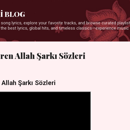
Ana içeriğe atla
İ BLOG
 song lyrics, explore your favorite tracks, and browse curated playlists
 the best lyrics, global hits, and timeless classics—experience music 
ren Allah Şarkı Sözleri
 Allah Şarkı Sözleri