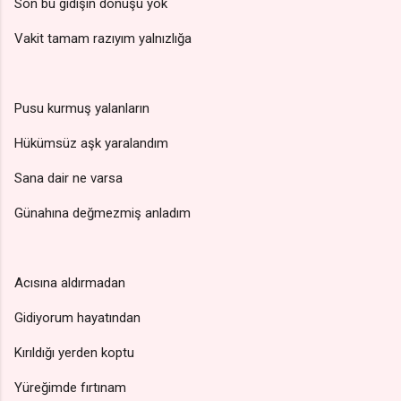
Son bu gidişin dönüşü yok
Vakit tamam razıyım yalnızlığa
Pusu kurmuş yalanların
Hükümsüz aşk yaralandım
Sana dair ne varsa
Günahına değmezmiş anladım
Acısına aldırmadan
Gidiyorum hayatından
Kırıldığı yerden koptu
Yüreğimde fırtınam