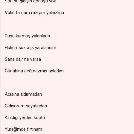
Son bu gidişin dönüşü yok
Vakit tamam razıyım yalnızlığa
Pusu kurmuş yalanların
Hükümsüz aşk yaralandım
Sana dair ne varsa
Günahına değmezmiş anladım
Acısına aldırmadan
Gidiyorum hayatından
Kırıldığı yerden koptu
Yüreğimde fırtınam