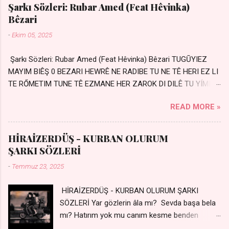
Şarkı Sözleri: Rubar Amed (Feat Hêvinka)
Bêzari
-
Ekim 05, 2025
Şarkı Sözleri: Rubar Amed (Feat Hêvinka) Bêzari TUGŪYIEZ
MAYIM BIÊŞ 0 BEZARI HEWRÊ NE RADIBE TU NE TÊ HERI EZ LI
TE RŐMETIM TUNE TÊ EZMANE HER ZAROK DI DILÊ TU YÍMIN
AVDANÊ Sensiz her kelime Eksik, yarım şimdi Bir resim gibiyim
READ MORE »
Silinmis yarıda. Hasretin yel gibi Eser yar içimden Bir kıza sevdalı
Yaralı adamım. Sensizlik bir hançer Geceler susmuyor Yaralı
kalbimde Bir sızı durmuyor Tu yi bihare min Ez ji payizim Li
HİRAİZERDÜŞ - KURBAN OLURUM
dile şevên min Teng e nefes im Adını sayıklar Uykusuz
ŞARKI SÖZLERİ
geceler Sensiz her sabahım Sessiz ve kederli
-
Temmuz 23, 2025
HİRAİZERDÜŞ - KURBAN OLURUM ŞARKI
SÖZLERİ Yar gözlerin âla mı? Sevda başa bela
mı? Hatırım yok mu canım kesme benden
selamı - Sen üzülme bi yol bulurum İste