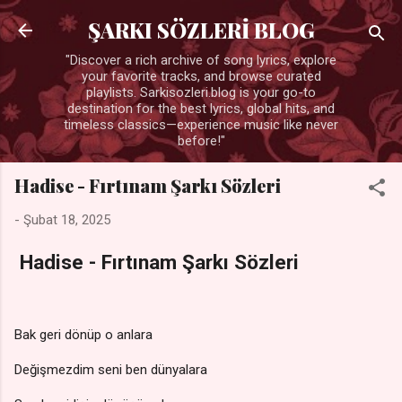
Ana içeriğe atla
ŞARKI SÖZLERİ BLOG
"Discover a rich archive of song lyrics, explore
your favorite tracks, and browse curated
playlists. Sarkisozleri.blog is your go-to
destination for the best lyrics, global hits, and
timeless classics—experience music like never
before!"
Hadise - Fırtınam Şarkı Sözleri
-
Şubat 18, 2025
Hadise - Fırtınam Şarkı Sözleri
Bak geri dönüp o anlara
Değişmezdim seni ben dünyalara