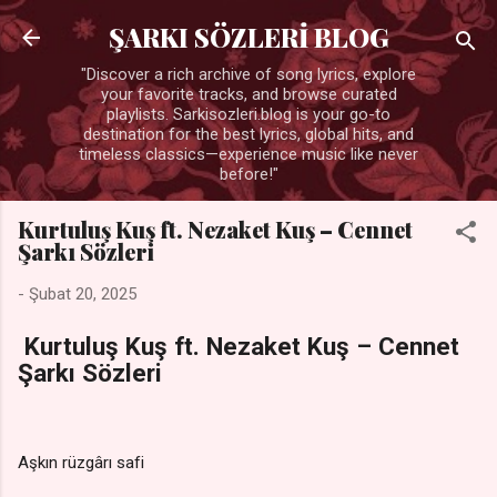
Ana içeriğe atla
ŞARKI SÖZLERİ BLOG
"Discover a rich archive of song lyrics, explore
your favorite tracks, and browse curated
playlists. Sarkisozleri.blog is your go-to
destination for the best lyrics, global hits, and
timeless classics—experience music like never
before!"
Kurtuluş Kuş ft. Nezaket Kuş – Cennet
Şarkı Sözleri
-
Şubat 20, 2025
Kurtuluş Kuş ft. Nezaket Kuş – Cennet
Şarkı Sözleri
Aşkın rüzgârı safi