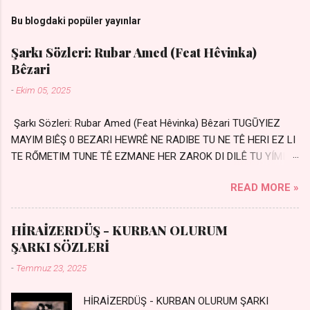
Bu blogdaki popüler yayınlar
Şarkı Sözleri: Rubar Amed (Feat Hêvinka)
Bêzari
-
Ekim 05, 2025
Şarkı Sözleri: Rubar Amed (Feat Hêvinka) Bêzari TUGŪYIEZ
MAYIM BIÊŞ 0 BEZARI HEWRÊ NE RADIBE TU NE TÊ HERI EZ LI
TE RŐMETIM TUNE TÊ EZMANE HER ZAROK DI DILÊ TU YÍMIN
AVDANÊ Sensiz her kelime Eksik, yarım şimdi Bir resim gibiyim
READ MORE »
Silinmis yarıda. Hasretin yel gibi Eser yar içimden Bir kıza sevdalı
Yaralı adamım. Sensizlik bir hançer Geceler susmuyor Yaralı
kalbimde Bir sızı durmuyor Tu yi bihare min Ez ji payizim Li
HİRAİZERDÜŞ - KURBAN OLURUM
dile şevên min Teng e nefes im Adını sayıklar Uykusuz
ŞARKI SÖZLERİ
geceler Sensiz her sabahım Sessiz ve kederli
-
Temmuz 23, 2025
HİRAİZERDÜŞ - KURBAN OLURUM ŞARKI