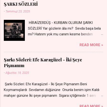
dile şevên min Teng e nefes im Adını sayıklar Uykusuz
ŞARKI SÖZLERİ
geceler Sensiz her sabahım Sessiz ve kederli
-
Temmuz 23, 2025
HİRAİZERDÜŞ - KURBAN OLURUM ŞARKI
SÖZLERİ Yar gözlerin âla mı? Sevda başa bela
mı? Hatırım yok mu canım kesme benden
selamı - Sen üzülme bi yol bulurum İste
READ MORE »
dünyayı durdururum Ben sana yoldaş olurum
kurban olurum.. - Sen gülümse bi yol bulurum
Yaslanırsan dağ olurum Ben sana sevda olurum
Şarkı Sözleri: Efe Karagüzel - İki Şeye
kurban olurum Can canım cananım Yar gözlerin
Pişmanım
kara mı? Şu cefalar reva mı? Herkes sevdiğin
-
Ağustos 19, 2025
almış Sen de bana varman mı? - Sen üzülme bi
yol bulurum İste dünyayı durdururum Ben sana
Şarkı Sözleri: Efe Karagüzel - İki Şeye Pişmanım Beni
yoldaş olurum kurban olurum.. - Sen gülümse
Koymamışlardı Sevdamın düğününe Onunla benim işim Kaldı
bi yol bulurum Yaslanırsan dağ olurum Ben
mahşer gününe İki şeye pişmanım Sigara içtiğimede 1 seni
sana sevda olurum kurban olurum Can canım
sevdiğime Nakarat Senle olmuyor ama
cananım 👉 Şarkının Derinlemesine Analizini
READ MORE »
Sensizde duramıyom Sigaradan vazgeçtim Senden