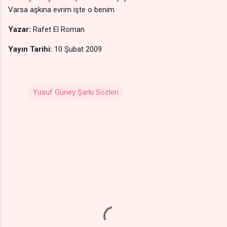
Varsa aşkına evrim işte o benim
Yazar:
Rafet El Roman
Yayın Tarihi:
10 Şubat 2009
Yusuf Güney Şarkı Sözleri
Y
o
r
u
m
l
a
r