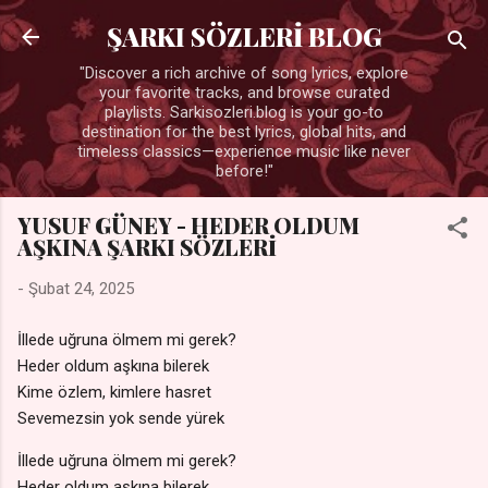
Ana içeriğe atla
ŞARKI SÖZLERİ BLOG
"Discover a rich archive of song lyrics, explore
your favorite tracks, and browse curated
playlists. Sarkisozleri.blog is your go-to
destination for the best lyrics, global hits, and
timeless classics—experience music like never
before!"
YUSUF GÜNEY - HEDER OLDUM
AŞKINA ŞARKI SÖZLERİ
-
Şubat 24, 2025
İllede uğruna ölmem mi gerek?
Heder oldum aşkına bilerek
Kime özlem, kimlere hasret
Sevemezsin yok sende yürek
İllede uğruna ölmem mi gerek?
Heder oldum aşkına bilerek