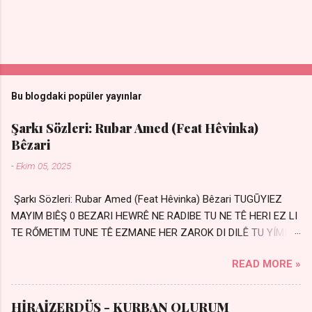
Bu blogdaki popüler yayınlar
Şarkı Sözleri: Rubar Amed (Feat Hêvinka)
Bêzari
-
Ekim 05, 2025
Şarkı Sözleri: Rubar Amed (Feat Hêvinka) Bêzari TUGŪYIEZ
MAYIM BIÊŞ 0 BEZARI HEWRÊ NE RADIBE TU NE TÊ HERI EZ LI
TE RŐMETIM TUNE TÊ EZMANE HER ZAROK DI DILÊ TU YÍMIN
AVDANÊ Sensiz her kelime Eksik, yarım şimdi Bir resim gibiyim
READ MORE »
Silinmis yarıda. Hasretin yel gibi Eser yar içimden Bir kıza sevdalı
Yaralı adamım. Sensizlik bir hançer Geceler susmuyor Yaralı
kalbimde Bir sızı durmuyor Tu yi bihare min Ez ji payizim Li
HİRAİZERDÜŞ - KURBAN OLURUM