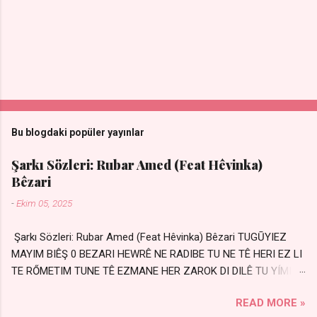
Bu blogdaki popüler yayınlar
Şarkı Sözleri: Rubar Amed (Feat Hêvinka)
Bêzari
-
Ekim 05, 2025
Şarkı Sözleri: Rubar Amed (Feat Hêvinka) Bêzari TUGŪYIEZ
MAYIM BIÊŞ 0 BEZARI HEWRÊ NE RADIBE TU NE TÊ HERI EZ LI
TE RŐMETIM TUNE TÊ EZMANE HER ZAROK DI DILÊ TU YÍMIN
AVDANÊ Sensiz her kelime Eksik, yarım şimdi Bir resim gibiyim
READ MORE »
Silinmis yarıda. Hasretin yel gibi Eser yar içimden Bir kıza sevdalı