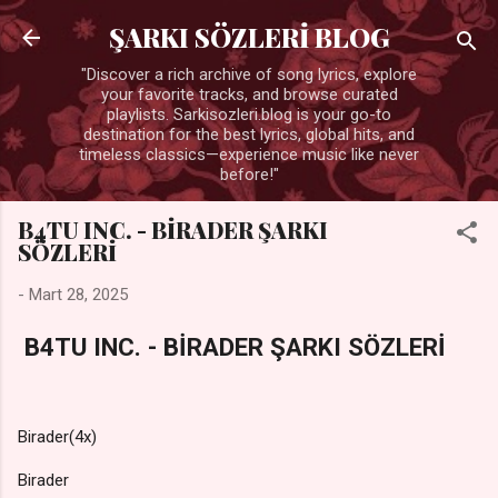
Ana içeriğe atla
ŞARKI SÖZLERİ BLOG
"Discover a rich archive of song lyrics, explore
your favorite tracks, and browse curated
playlists. Sarkisozleri.blog is your go-to
destination for the best lyrics, global hits, and
timeless classics—experience music like never
before!"
B4TU INC. - BİRADER ŞARKI
SÖZLERİ
-
Mart 28, 2025
B4TU INC. - BİRADER ŞARKI SÖZLERİ
Birader(4x)
Birader