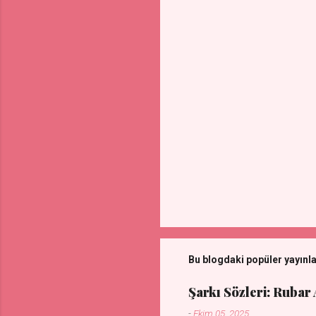
a
r
Bu blogdaki popüler yayınl
Şarkı Sözleri: Rubar
-
Ekim 05, 2025