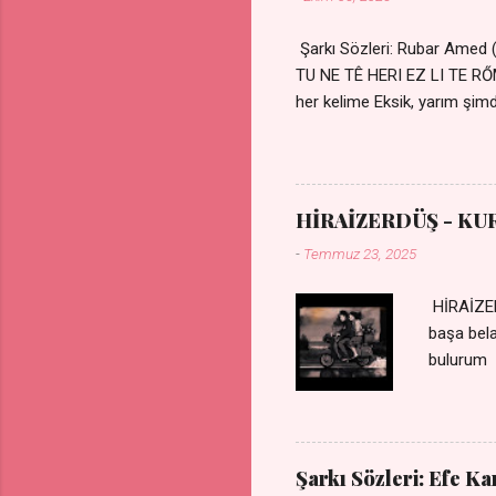
Şarkı Sözleri: Rubar Amed
TU NE TÊ HERI EZ LI TE 
her kelime Eksik, yarım şimdi
kıza sevdalı Yaralı adamım.
durmuyor Tu yi bihare min 
Uykusuz geceler Sensiz he
HİRAİZERDÜŞ - KU
-
Temmuz 23, 2025
HİRAİZER
başa bel
bulurum 
gülümse 
olurum C
sevdiğin
durdurur
Şarkı Sözleri: Efe K
bulurum 