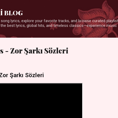
Ana içeriğe atla
İ BLOG
 song lyrics, explore your favorite tracks, and browse curated playlists
 the best lyrics, global hits, and timeless classics—experience music 
- Zor Şarkı Sözleri
or Şarkı Sözleri