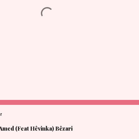
ar
 Amed (Feat Hêvinka) Bêzari