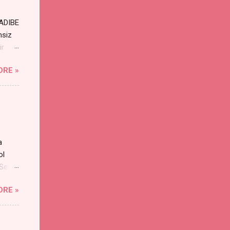
RADIBE
nsiz
ir
ORE »
a
ol
 Sen
an
ORE »
s
yayı