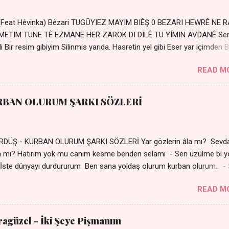
 (Feat Hêvinka) Bêzari TUGŪYIEZ MAYIM BIÊŞ 0 BEZARI HEWRÊ NE 
RŐMETIM TUNE TÊ EZMANE HER ZAROK DI DILÊ TU YÍMIN AVDANÊ Se
 Bir resim gibiyim Silinmis yarıda. Hasretin yel gibi Eser yar içimden B
 Sensizlik bir hançer Geceler susmuyor Yaralı kalbimde Bir sızı
READ M
Ez ji payizim Li dile şevên min Teng e nefes im Adını sayıklar
r sabahım Sessiz ve kederli
RBAN OLURUM ŞARKI SÖZLERİ
DÜŞ - KURBAN OLURUM ŞARKI SÖZLERİ Yar gözlerin âla mı? Sevd
a mı? Hatırım yok mu canım kesme benden selamı - Sen üzülme bi y
İste dünyayı durdururum Ben sana yoldaş olurum kurban olurum.. -
bi yol bulurum Yaslanırsan dağ olurum Ben sana sevda olurum kurb
READ M
an canım cananım Yar gözlerin kara mı? Şu cefalar reva mı? Herke
 almış Sen de bana varman mı? - Sen üzülme bi yol bulurum İste dün
um Ben sana yoldaş olurum kurban olurum.. - Sen gülümse bi yol
aragüzel - İki Şeye Pişmanım
Yaslanırsan dağ olurum Ben sana sevda olurum kurban olurum Can