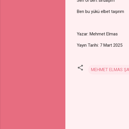
Sen ol dert sırdaşım
Ben bu yükü elbet taşırım
Yazar: Mehmet Elmas
Yayın Tarihi: 7 Mart 2025
MEHMET ELMAS ŞA
Y
o
r
u
m
l