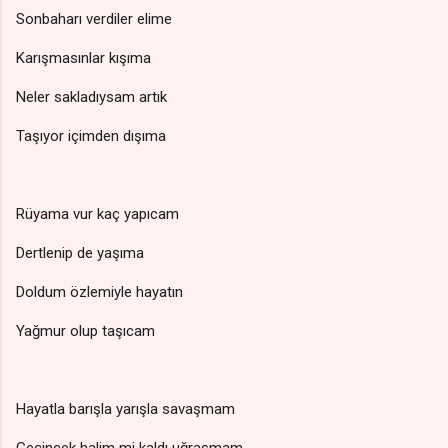
Sonbaharı verdiler elime
Karışmasınlar kışıma
Neler sakladıysam artık
Taşıyor içimden dışıma
Rüyama vur kaç yapıcam
Dertlenip de yaşıma
Doldum özlemiyle hayatın
Yağmur olup taşıcam
Hayatla barışla yarışla savaşmam
Geçincek halim mi kaldı uğraşmam