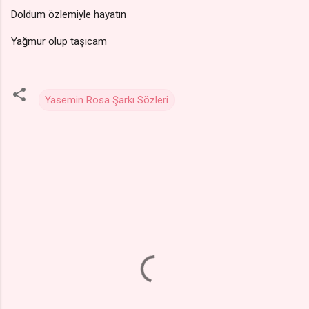
Doldum özlemiyle hayatın
Yağmur olup taşıcam
Yasemin Rosa Şarkı Sözleri
Y
o
r
u
m
l
a
r