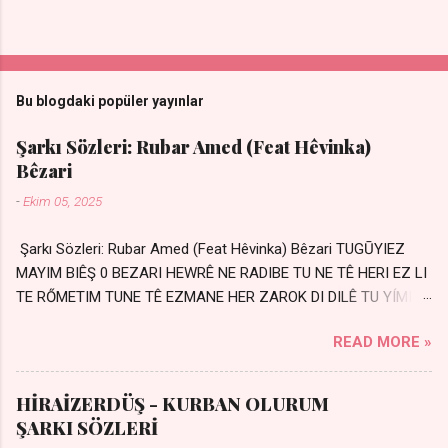
Bu blogdaki popüler yayınlar
Şarkı Sözleri: Rubar Amed (Feat Hêvinka)
Bêzari
-
Ekim 05, 2025
Şarkı Sözleri: Rubar Amed (Feat Hêvinka) Bêzari TUGŪYIEZ
MAYIM BIÊŞ 0 BEZARI HEWRÊ NE RADIBE TU NE TÊ HERI EZ LI
TE RŐMETIM TUNE TÊ EZMANE HER ZAROK DI DILÊ TU YÍMIN
AVDANÊ Sensiz her kelime Eksik, yarım şimdi Bir resim gibiyim
READ MORE »
Silinmis yarıda. Hasretin yel gibi Eser yar içimden Bir kıza sevdalı
Yaralı adamım. Sensizlik bir hançer Geceler susmuyor Yaralı
kalbimde Bir sızı durmuyor Tu yi bihare min Ez ji payizim Li
HİRAİZERDÜŞ - KURBAN OLURUM
dile şevên min Teng e nefes im Adını sayıklar Uykusuz
ŞARKI SÖZLERİ
geceler Sensiz her sabahım Sessiz ve kederli