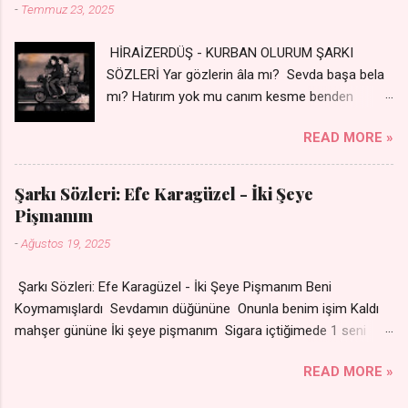
-
Temmuz 23, 2025
HİRAİZERDÜŞ - KURBAN OLURUM ŞARKI
SÖZLERİ Yar gözlerin âla mı? Sevda başa bela
mı? Hatırım yok mu canım kesme benden
selamı - Sen üzülme bi yol bulurum İste
READ MORE »
dünyayı durdururum Ben sana yoldaş olurum
kurban olurum.. - Sen gülümse bi yol bulurum
Yaslanırsan dağ olurum Ben sana sevda olurum
Şarkı Sözleri: Efe Karagüzel - İki Şeye
kurban olurum Can canım cananım Yar gözlerin
Pişmanım
kara mı? Şu cefalar reva mı? Herkes sevdiğin
-
Ağustos 19, 2025
almış Sen de bana varman mı? - Sen üzülme bi
yol bulurum İste dünyayı durdururum Ben sana
Şarkı Sözleri: Efe Karagüzel - İki Şeye Pişmanım Beni
yoldaş olurum kurban olurum.. - Sen gülümse
Koymamışlardı Sevdamın düğününe Onunla benim işim Kaldı
bi yol bulurum Yaslanırsan dağ olurum Ben
mahşer gününe İki şeye pişmanım Sigara içtiğimede 1 seni
sana sevda olurum kurban olurum Can canım
sevdiğime Nakarat Senle olmuyor ama
cananım 👉 Şarkının Derinlemesine Analizini
READ MORE »
Sensizde duramıyom Sigaradan vazgeçtim Senden
Oku
vazgeçemiyom Çare olmaz derdime Sigaramın dumanı Oda