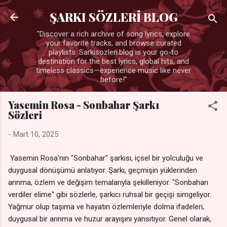
Ana içeriğe atla
ŞARKI SÖZLERİ BLOG
"Discover a rich archive of song lyrics, explore
your favorite tracks, and browse curated
playlists. Sarkisozleri.blog is your go-to
destination for the best lyrics, global hits, and
timeless classics—experience music like never
before!"
Yasemin Rosa - Sonbahar Şarkı
Sözleri
-
Mart 10, 2025
Yasemin Rosa'nın "Sonbahar" şarkısı, içsel bir yolculuğu ve
duygusal dönüşümü anlatıyor. Şarkı, geçmişin yüklerinden
arınma, özlem ve değişim temalarıyla şekilleniyor. "Sonbaharı
verdiler elime" gibi sözlerle, şarkıcı ruhsal bir geçişi simgeliyor.
Yağmur olup taşıma ve hayatın özlemleriyle dolma ifadeleri,
duygusal bir arınma ve huzur arayışını yansıtıyor. Genel olarak,