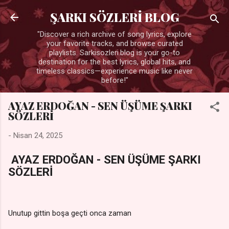
Ana içeriğe atla
ŞARKI SÖZLERİ BLOG
"Discover a rich archive of song lyrics, explore
your favorite tracks, and browse curated
playlists. Sarkisozleri.blog is your go-to
destination for the best lyrics, global hits, and
timeless classics—experience music like never
before!"
AYAZ ERDOĞAN - SEN ÜŞÜME ŞARKI
SÖZLERİ
-
Nisan 24, 2025
AYAZ ERDOĞAN - SEN ÜŞÜME ŞARKI
SÖZLERİ
Unutup gittin boşa geçti onca zaman