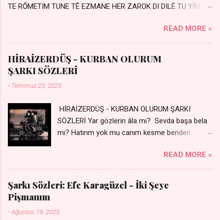
TE RŐMETIM TUNE TÊ EZMANE HER ZAROK DI DILÊ TU YÍMIN
AVDANÊ Sensiz her kelime Eksik, yarım şimdi Bir resim gibiyim
READ MORE »
Silinmis yarıda. Hasretin yel gibi Eser yar içimden Bir kıza sevdalı
Yaralı adamım. Sensizlik bir hançer Geceler susmuyor Yaralı
kalbimde Bir sızı durmuyor Tu yi bihare min Ez ji payizim Li
HİRAİZERDÜŞ - KURBAN OLURUM
dile şevên min Teng e nefes im Adını sayıklar Uykusuz
ŞARKI SÖZLERİ
geceler Sensiz her sabahım Sessiz ve kederli
-
Temmuz 23, 2025
HİRAİZERDÜŞ - KURBAN OLURUM ŞARKI
SÖZLERİ Yar gözlerin âla mı? Sevda başa bela
mı? Hatırım yok mu canım kesme benden
selamı - Sen üzülme bi yol bulurum İste
READ MORE »
dünyayı durdururum Ben sana yoldaş olurum
kurban olurum.. - Sen gülümse bi yol bulurum
Yaslanırsan dağ olurum Ben sana sevda olurum
Şarkı Sözleri: Efe Karagüzel - İki Şeye
kurban olurum Can canım cananım Yar gözlerin
Pişmanım
kara mı? Şu cefalar reva mı? Herkes sevdiğin
-
Ağustos 19, 2025
almış Sen de bana varman mı? - Sen üzülme bi