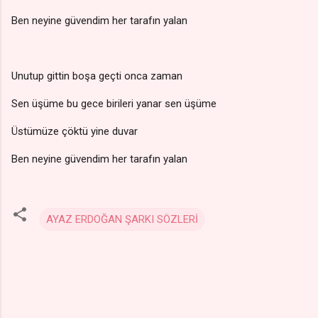
Ben neyine güvendim her tarafın yalan
Unutup gittin boşa geçti onca zaman
Sen üşüme bu gece birileri yanar sen üşüme
Üstümüze çöktü yine duvar
Ben neyine güvendim her tarafın yalan
AYAZ ERDOĞAN ŞARKI SÖZLERİ
Y
o
r
u