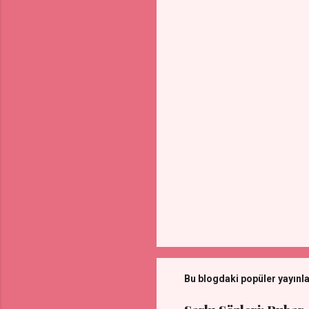
l
a
r
Bu blogdaki popüler yayınl