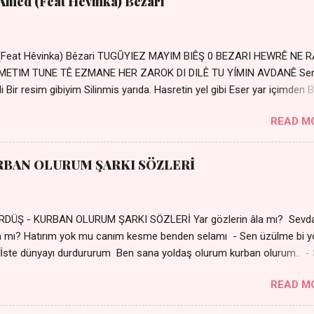
 Amed (Feat Hêvinka) Bêzari
 (Feat Hêvinka) Bêzari TUGŪYIEZ MAYIM BIÊŞ 0 BEZARI HEWRÊ NE 
RŐMETIM TUNE TÊ EZMANE HER ZAROK DI DILÊ TU YÍMIN AVDANÊ Se
 Bir resim gibiyim Silinmis yarıda. Hasretin yel gibi Eser yar içimden B
 Sensizlik bir hançer Geceler susmuyor Yaralı kalbimde Bir sızı
READ M
Ez ji payizim Li dile şevên min Teng e nefes im Adını sayıklar
r sabahım Sessiz ve kederli
RBAN OLURUM ŞARKI SÖZLERİ
DÜŞ - KURBAN OLURUM ŞARKI SÖZLERİ Yar gözlerin âla mı? Sevd
a mı? Hatırım yok mu canım kesme benden selamı - Sen üzülme bi y
İste dünyayı durdururum Ben sana yoldaş olurum kurban olurum.. -
bi yol bulurum Yaslanırsan dağ olurum Ben sana sevda olurum kurb
READ M
an canım cananım Yar gözlerin kara mı? Şu cefalar reva mı? Herke
 almış Sen de bana varman mı? - Sen üzülme bi yol bulurum İste dün