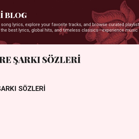
Ana içeriğe atla
İ BLOG
 song lyrics, explore your favorite tracks, and browse curated playlists
 the best lyrics, global hits, and timeless classics—experience music 
RE ŞARKI SÖZLERİ
ŞARKI SÖZLERİ