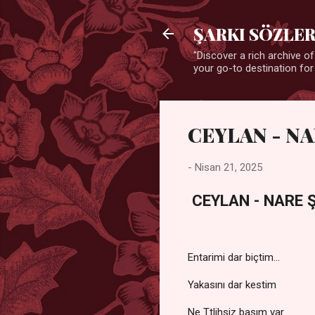
ŞARKI SÖZLER
"Discover a rich archive of
your go-to destination for
CEYLAN - NA
-
Nisan 21, 2025
CEYLAN - NARE 
Entarimi dar biçtim...
Yakasını dar kestim
Ne Ttlihsiz başım var