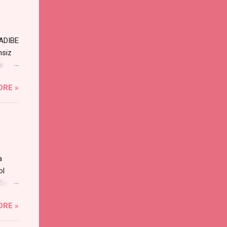
RADIBE
nsiz
ir
ORE »
a
ol
 Sen
an
ORE »
s
yayı