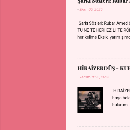
Şarkı Sözleri: Rubar
-
Ekim 05, 2025
Şarkı Sözleri: Rubar Amed
TU NE TÊ HERI EZ LI TE 
her kelime Eksik, yarım şimdi
kıza sevdalı Yaralı adamım.
durmuyor Tu yi bihare min 
Uykusuz geceler Sensiz he
HİRAİZERDÜŞ - KU
-
Temmuz 23, 2025
HİRAİZER
başa bel
bulurum 
gülümse 
olurum C
sevdiğin