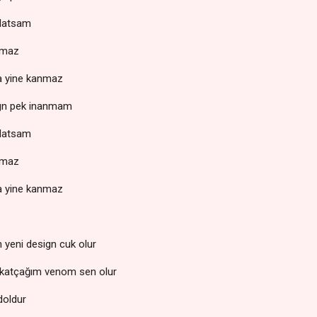
anlatsam
lmaz
a yine kanmaz
sign pek inanmam
anlatsam
lmaz
a yine kanmaz
n yeni design cuk olur
 katçağım venom sen olur
doldur