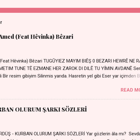
ar
 Amed (Feat Hêvinka) Bêzari
 (Feat Hêvinka) Bêzari TUGŪYIEZ MAYIM BIÊŞ 0 BEZARI HEWRÊ NE 
RŐMETIM TUNE TÊ EZMANE HER ZAROK DI DILÊ TU YÍMIN AVDANÊ Se
 Bir resim gibiyim Silinmis yarıda. Hasretin yel gibi Eser yar içimden B
 Sensizlik bir hançer Geceler susmuyor Yaralı kalbimde Bir sızı
READ M
Ez ji payizim Li dile şevên min Teng e nefes im Adını sayıklar
r sabahım Sessiz ve kederli
RBAN OLURUM ŞARKI SÖZLERİ
DÜŞ - KURBAN OLURUM ŞARKI SÖZLERİ Yar gözlerin âla mı? Sevd