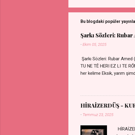
Bu blogdaki popüler yayınl
Şarkı Sözleri: Rubar
-
Ekim 05, 2025
Şarkı Sözleri: Rubar Amed
TU NE TÊ HERI EZ LI TE 
her kelime Eksik, yarım şimdi
kıza sevdalı Yaralı adamım.
durmuyor Tu yi bihare min 
Uykusuz geceler Sensiz he
HİRAİZERDÜŞ - KU
-
Temmuz 23, 2025
HİRAİZER