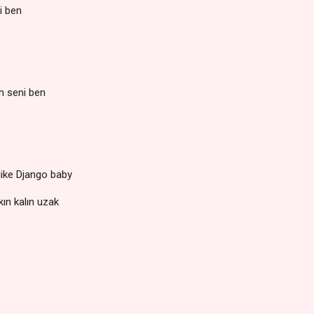
i ben
 seni ben
like Django baby
ın kalın uzak