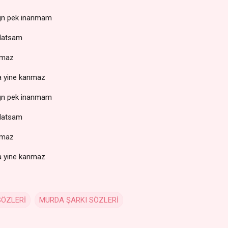
sign pek inanmam
anlatsam
lmaz
a yine kanmaz
sign pek inanmam
anlatsam
lmaz
a yine kanmaz
SÖZLERİ
MURDA ŞARKI SÖZLERİ