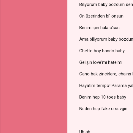
Biliyorum baby bozdum sen
On üzerinden bi' onsun
Benim için hala o'sun
Ama biliyorum baby bozdum
Ghetto boy bando baby
Gelişin love'mı hate'mı
Cano bak zincirlere, chains 
Hayatım tempo! Parama yak
Benim hep 10 toes baby
Neden hep fake o sevgin
Uh ah