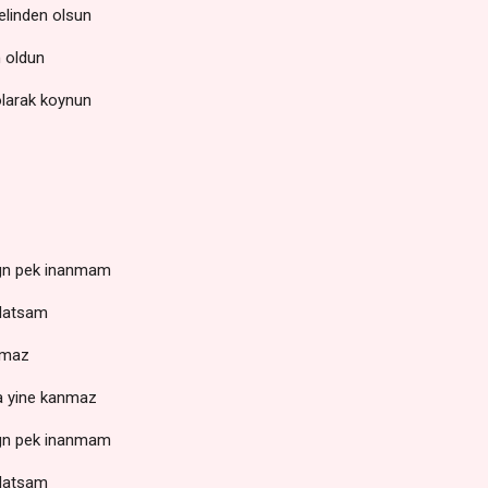
elinden olsun
 oldun
olarak koynun
sign pek inanmam
anlatsam
lmaz
a yine kanmaz
sign pek inanmam
anlatsam