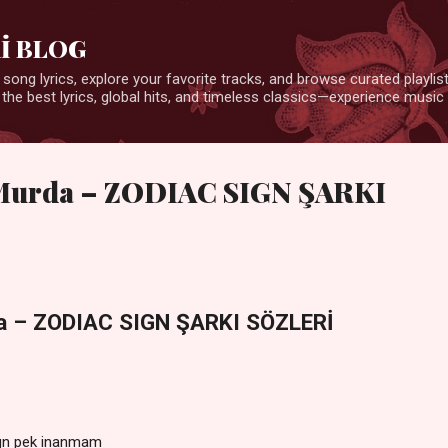
Ana içeriğe atla
İ BLOG
 song lyrics, explore your favorite tracks, and browse curated playlists
 the best lyrics, global hits, and timeless classics—experience music 
Murda – ZODIAC SIGN ŞARKI
a – ZODIAC SIGN ŞARKI SÖZLERİ
sign pek inanmam