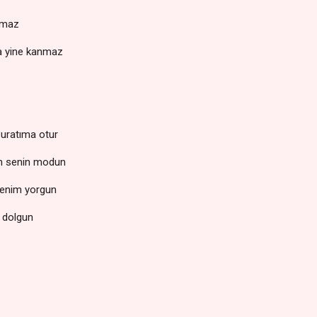
lmaz
a yine kanmaz
suratıma otur
m senin modun
denim yorgun
n dolgun