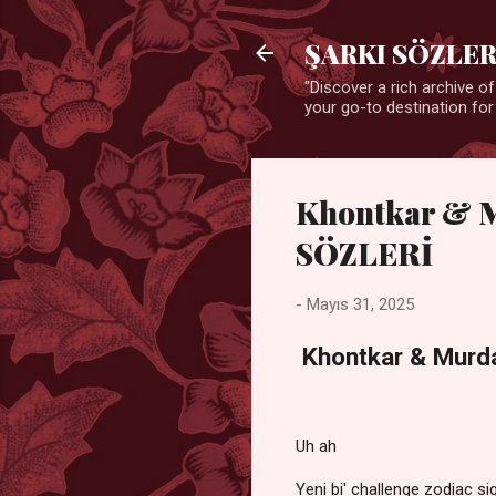
ŞARKI SÖZLER
"Discover a rich archive of
your go-to destination for
Khontkar & 
SÖZLERİ
-
Mayıs 31, 2025
Khontkar & Murd
Uh ah
Yeni bi' challenge zodiac 