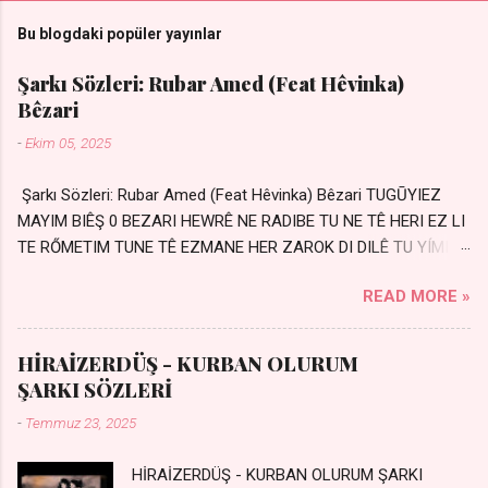
Bu blogdaki popüler yayınlar
Şarkı Sözleri: Rubar Amed (Feat Hêvinka)
Bêzari
-
Ekim 05, 2025
Şarkı Sözleri: Rubar Amed (Feat Hêvinka) Bêzari TUGŪYIEZ
MAYIM BIÊŞ 0 BEZARI HEWRÊ NE RADIBE TU NE TÊ HERI EZ LI
TE RŐMETIM TUNE TÊ EZMANE HER ZAROK DI DILÊ TU YÍMIN
AVDANÊ Sensiz her kelime Eksik, yarım şimdi Bir resim gibiyim
READ MORE »
Silinmis yarıda. Hasretin yel gibi Eser yar içimden Bir kıza sevdalı
Yaralı adamım. Sensizlik bir hançer Geceler susmuyor Yaralı
kalbimde Bir sızı durmuyor Tu yi bihare min Ez ji payizim Li
HİRAİZERDÜŞ - KURBAN OLURUM
dile şevên min Teng e nefes im Adını sayıklar Uykusuz
ŞARKI SÖZLERİ
geceler Sensiz her sabahım Sessiz ve kederli
-
Temmuz 23, 2025
HİRAİZERDÜŞ - KURBAN OLURUM ŞARKI