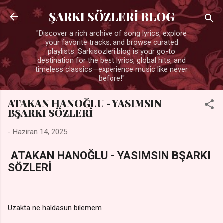
Ana içeriğe atla
ŞARKI SÖZLERİ BLOG
"Discover a rich archive of song lyrics, explore
your favorite tracks, and browse curated
playlists. Sarkisozleri.blog is your go-to
destination for the best lyrics, global hits, and
timeless classics—experience music like never
before!"
ATAKAN HANOĞLU - YASIMSIN
BŞARKI SÖZLERİ
-
Haziran 14, 2025
ATAKAN HANOĞLU - YASIMSIN BŞARKI
SÖZLERİ
Uzakta ne haldasun bilemem