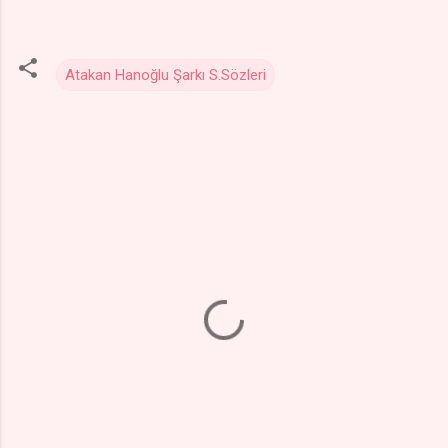
Atakan Hanoğlu Şarkı S.Sözleri
Y
o
r
u
m
l
a
r