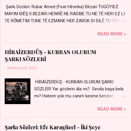
Şarkı Sözleri: Rubar Amed (Feat Hêvinka) Bêzari TUGŪYIEZ
MAYIM BIÊŞ 0 BEZARI HEWRÊ NE RADIBE TU NE TÊ HERI EZ LI
TE RŐMETIM TUNE TÊ EZMANE HER ZAROK DI DILÊ TU YÍMIN
AVDANÊ Sensiz her kelime Eksik, yarım şimdi Bir resim gibiyim
READ MORE »
Silinmis yarıda. Hasretin yel gibi Eser yar içimden Bir kıza sevdalı
Yaralı adamım. Sensizlik bir hançer Geceler susmuyor Yaralı
kalbimde Bir sızı durmuyor Tu yi bihare min Ez ji payizim Li
HİRAİZERDÜŞ - KURBAN OLURUM
dile şevên min Teng e nefes im Adını sayıklar Uykusuz
ŞARKI SÖZLERİ
geceler Sensiz her sabahım Sessiz ve kederli
-
Temmuz 23, 2025
HİRAİZERDÜŞ - KURBAN OLURUM ŞARKI
SÖZLERİ Yar gözlerin âla mı? Sevda başa bela
mı? Hatırım yok mu canım kesme benden
selamı - Sen üzülme bi yol bulurum İste
READ MORE »
dünyayı durdururum Ben sana yoldaş olurum
kurban olurum.. - Sen gülümse bi yol bulurum
Yaslanırsan dağ olurum Ben sana sevda olurum
Şarkı Sözleri: Efe Karagüzel - İki Şeye