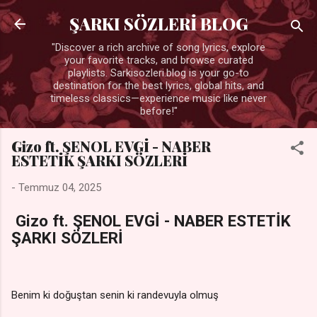
Ana içeriğe atla
ŞARKI SÖZLERİ BLOG
"Discover a rich archive of song lyrics, explore
your favorite tracks, and browse curated
playlists. Sarkisozleri.blog is your go-to
destination for the best lyrics, global hits, and
timeless classics—experience music like never
before!"
Gizo ft. ŞENOL EVGİ - NABER
ESTETİK ŞARKI SÖZLERİ
-
Temmuz 04, 2025
Gizo ft. ŞENOL EVGİ - NABER ESTETİK
ŞARKI SÖZLERİ
Benim ki doğuştan senin ki randevuyla olmuş