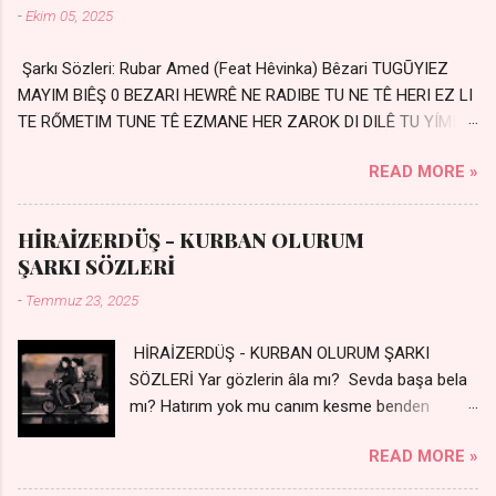
-
Ekim 05, 2025
Şarkı Sözleri: Rubar Amed (Feat Hêvinka) Bêzari TUGŪYIEZ
MAYIM BIÊŞ 0 BEZARI HEWRÊ NE RADIBE TU NE TÊ HERI EZ LI
TE RŐMETIM TUNE TÊ EZMANE HER ZAROK DI DILÊ TU YÍMIN
AVDANÊ Sensiz her kelime Eksik, yarım şimdi Bir resim gibiyim
READ MORE »
Silinmis yarıda. Hasretin yel gibi Eser yar içimden Bir kıza sevdalı
Yaralı adamım. Sensizlik bir hançer Geceler susmuyor Yaralı
kalbimde Bir sızı durmuyor Tu yi bihare min Ez ji payizim Li
HİRAİZERDÜŞ - KURBAN OLURUM
dile şevên min Teng e nefes im Adını sayıklar Uykusuz
ŞARKI SÖZLERİ
geceler Sensiz her sabahım Sessiz ve kederli
-
Temmuz 23, 2025
HİRAİZERDÜŞ - KURBAN OLURUM ŞARKI
SÖZLERİ Yar gözlerin âla mı? Sevda başa bela
mı? Hatırım yok mu canım kesme benden
selamı - Sen üzülme bi yol bulurum İste
READ MORE »
dünyayı durdururum Ben sana yoldaş olurum
kurban olurum.. - Sen gülümse bi yol bulurum