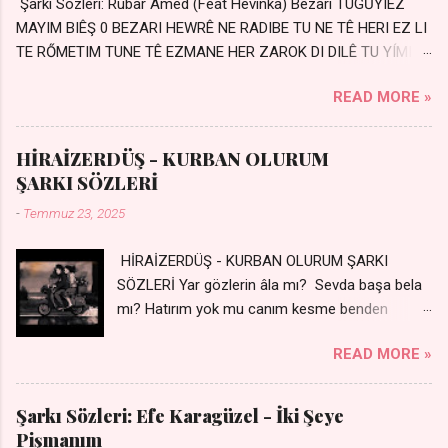
Şarkı Sözleri: Rubar Amed (Feat Hêvinka) Bêzari TUGŪYIEZ
MAYIM BIÊŞ 0 BEZARI HEWRÊ NE RADIBE TU NE TÊ HERI EZ LI
TE RŐMETIM TUNE TÊ EZMANE HER ZAROK DI DILÊ TU YÍMIN
AVDANÊ Sensiz her kelime Eksik, yarım şimdi Bir resim gibiyim
READ MORE »
Silinmis yarıda. Hasretin yel gibi Eser yar içimden Bir kıza sevdalı
Yaralı adamım. Sensizlik bir hançer Geceler susmuyor Yaralı
kalbimde Bir sızı durmuyor Tu yi bihare min Ez ji payizim Li
HİRAİZERDÜŞ - KURBAN OLURUM
dile şevên min Teng e nefes im Adını sayıklar Uykusuz
ŞARKI SÖZLERİ
geceler Sensiz her sabahım Sessiz ve kederli
-
Temmuz 23, 2025
HİRAİZERDÜŞ - KURBAN OLURUM ŞARKI
SÖZLERİ Yar gözlerin âla mı? Sevda başa bela
mı? Hatırım yok mu canım kesme benden
selamı - Sen üzülme bi yol bulurum İste
READ MORE »
dünyayı durdururum Ben sana yoldaş olurum
kurban olurum.. - Sen gülümse bi yol bulurum
Yaslanırsan dağ olurum Ben sana sevda olurum
Şarkı Sözleri: Efe Karagüzel - İki Şeye
kurban olurum Can canım cananım Yar gözlerin
Pişmanım