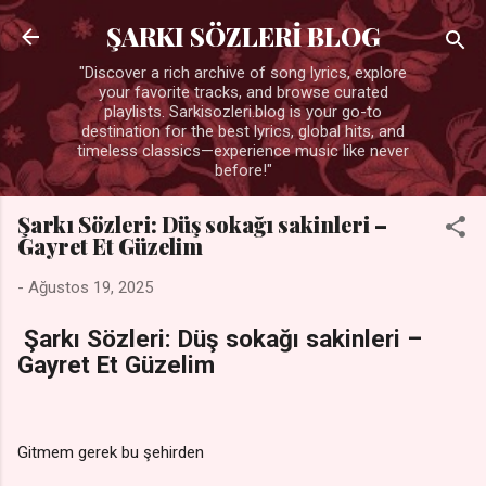
Ana içeriğe atla
ŞARKI SÖZLERİ BLOG
"Discover a rich archive of song lyrics, explore
your favorite tracks, and browse curated
playlists. Sarkisozleri.blog is your go-to
destination for the best lyrics, global hits, and
timeless classics—experience music like never
before!"
Şarkı Sözleri: Düş sokağı sakinleri –
Gayret Et Güzelim
-
Ağustos 19, 2025
Şarkı Sözleri: Düş sokağı sakinleri –
Gayret Et Güzelim
Gitmem gerek bu şehirden