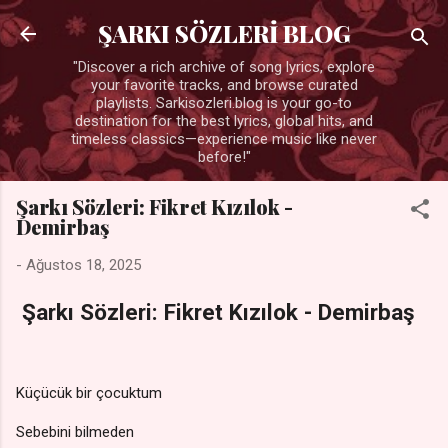
Ana içeriğe atla
ŞARKI SÖZLERİ BLOG
"Discover a rich archive of song lyrics, explore
your favorite tracks, and browse curated
playlists. Sarkisozleri.blog is your go-to
destination for the best lyrics, global hits, and
timeless classics—experience music like never
before!"
Şarkı Sözleri: Fikret Kızılok -
Demirbaş
-
Ağustos 18, 2025
Şarkı Sözleri: Fikret Kızılok - Demirbaş
Küçücük bir çocuktum
Sebebini bilmeden