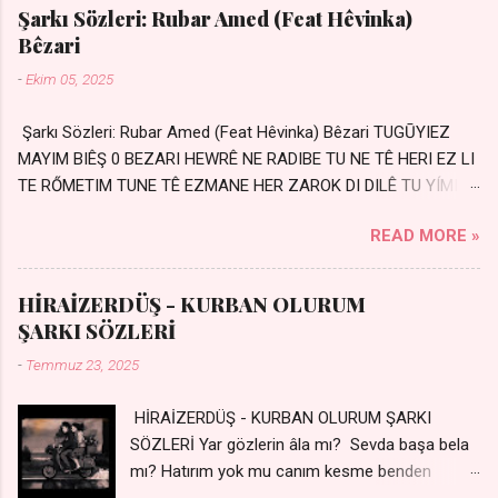
Şarkı Sözleri: Rubar Amed (Feat Hêvinka)
Bêzari
-
Ekim 05, 2025
Şarkı Sözleri: Rubar Amed (Feat Hêvinka) Bêzari TUGŪYIEZ
MAYIM BIÊŞ 0 BEZARI HEWRÊ NE RADIBE TU NE TÊ HERI EZ LI
TE RŐMETIM TUNE TÊ EZMANE HER ZAROK DI DILÊ TU YÍMIN
AVDANÊ Sensiz her kelime Eksik, yarım şimdi Bir resim gibiyim
READ MORE »
Silinmis yarıda. Hasretin yel gibi Eser yar içimden Bir kıza sevdalı
Yaralı adamım. Sensizlik bir hançer Geceler susmuyor Yaralı
kalbimde Bir sızı durmuyor Tu yi bihare min Ez ji payizim Li
HİRAİZERDÜŞ - KURBAN OLURUM
dile şevên min Teng e nefes im Adını sayıklar Uykusuz
ŞARKI SÖZLERİ
geceler Sensiz her sabahım Sessiz ve kederli
-
Temmuz 23, 2025
HİRAİZERDÜŞ - KURBAN OLURUM ŞARKI
SÖZLERİ Yar gözlerin âla mı? Sevda başa bela
mı? Hatırım yok mu canım kesme benden