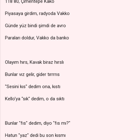
118 80, Çimentepe Kako
Piyasaya girdim, radyoda Vakko
Günde yüz bindi şimdi de avro
Paraları doldur, Vakko da banko
Olayım hırs, Kavak biraz hırslı
Bunlar vız gelir, gider tırrrrıs
"Sesini kıs" dedim ona, kıstı
Kello'ya "sık" dedim, o da sıktı
Bunlar "fıs" dedim, diyo "fıs mı?"
Hatun "yaz" dedi bu son kısmı