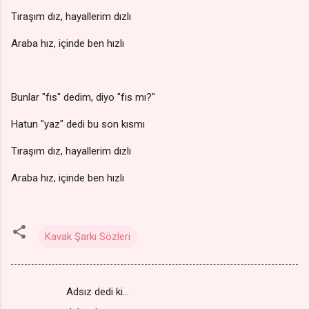
Tıraşım dız, hayallerim dızlı
Araba hız, içinde ben hızlı
Bunlar "fıs" dedim, diyo "fıs mı?"
Hatun "yaz" dedi bu son kısmı
Tıraşım dız, hayallerim dızlı
Araba hız, içinde ben hızlı
Kavak Şarkı Sözleri
Adsız dedi ki…
Y