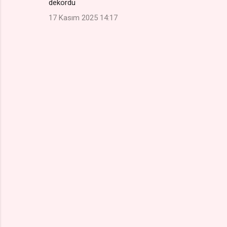
dekordu
o
17 Kasım 2025 14:17
r
u
m
l
a
r