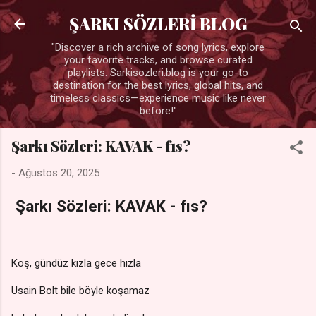
Ana içeriğe atla
ŞARKI SÖZLERİ BLOG
"Discover a rich archive of song lyrics, explore
your favorite tracks, and browse curated
playlists. Sarkisozleri.blog is your go-to
destination for the best lyrics, global hits, and
timeless classics—experience music like never
before!"
Şarkı Sözleri: KAVAK - fıs?
-
Ağustos 20, 2025
Şarkı Sözleri: KAVAK - fıs?
Koş, gündüz kızla gece hızla
Usain Bolt bile böyle koşamaz