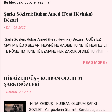
Bu blogdaki popüler yayınlar
Şarkı Sözleri: Rubar Amed (Feat Hêvinka)
Bêzari
-
Ekim 05, 2025
Şarkı Sözleri: Rubar Amed (Feat Hêvinka) Bêzari TUGŪYIEZ
MAYIM BIÊŞ 0 BEZARI HEWRÊ NE RADIBE TU NE TÊ HERI EZ LI
TE RŐMETIM TUNE TÊ EZMANE HER ZAROK DI DILÊ TU YÍMIN
AVDANÊ Sensiz her kelime Eksik, yarım şimdi Bir resim gibiyim
READ MORE »
Silinmis yarıda. Hasretin yel gibi Eser yar içimden Bir kıza sevdalı
Yaralı adamım. Sensizlik bir hançer Geceler susmuyor Yaralı
kalbimde Bir sızı durmuyor Tu yi bihare min Ez ji payizim Li
HİRAİZERDÜŞ - KURBAN OLURUM
dile şevên min Teng e nefes im Adını sayıklar Uykusuz
ŞARKI SÖZLERİ
geceler Sensiz her sabahım Sessiz ve kederli
-
Temmuz 23, 2025
HİRAİZERDÜŞ - KURBAN OLURUM ŞARKI
SÖZLERİ Yar gözlerin âla mı? Sevda başa bela