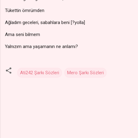
Tükettin ömrümden
Ağladım geceleri, sabahlara beni [?yolla]
Ama seni bilmem
Yalnızım ama yaşamanın ne anlamı?
Ati242 Şarkı Sözleri
Mero Şarkı Sözleri
Y
o
r
u
m
l