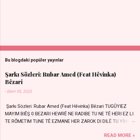
Bu blogdaki popüler yayınlar
Şarkı Sözleri: Rubar Amed (Feat Hêvinka)
Bêzari
-
Ekim 05, 2025
Şarkı Sözleri: Rubar Amed (Feat Hêvinka) Bêzari TUGŪYIEZ
MAYIM BIÊŞ 0 BEZARI HEWRÊ NE RADIBE TU NE TÊ HERI EZ LI
TE RŐMETIM TUNE TÊ EZMANE HER ZAROK DI DILÊ TU YÍMIN
AVDANÊ Sensiz her kelime Eksik, yarım şimdi Bir resim gibiyim
READ MORE »
Silinmis yarıda. Hasretin yel gibi Eser yar içimden Bir kıza sevdalı