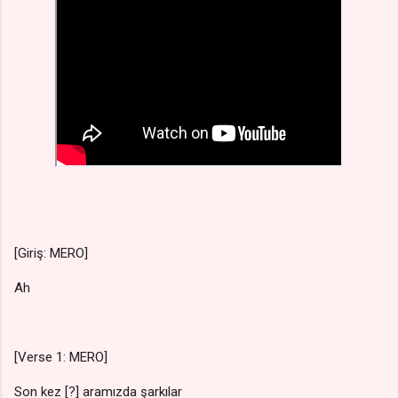
[Giriş: MERO]
Ah
[Verse 1: MERO]
Son kez [?] aramızda şarkılar