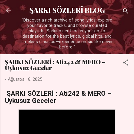
Ana içeriğe atla
ŞARKI SÖZLERİ BLOG
"Discover a rich archive of song lyrics, explore
your favorite tracks, and browse curated
playlists. Sarkisozleri.blog is your go-to
destination for the best lyrics, global hits, and
timeless classics—experience music like never
before!"
ŞARKI SÖZLERİ : Ati242 & MERO –
Uykusuz Geceler
-
Ağustos 18, 2025
ŞARKI SÖZLERİ : Ati242 & MERO –
Uykusuz Geceler