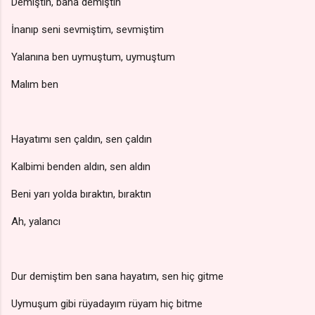
Demiştin, bana demiştin
İnanıp seni sevmiştim, sevmiştim
Yalanına ben uymuştum, uymuştum
Malım ben
Hayatımı sen çaldın, sen çaldın
Kalbimi benden aldın, sen aldın
Beni yarı yolda bıraktın, bıraktın
Ah, yalancı
Dur demiştim ben sana hayatım, sen hiç gitme
Uymuşum gibi rüyadayım rüyam hiç bitme