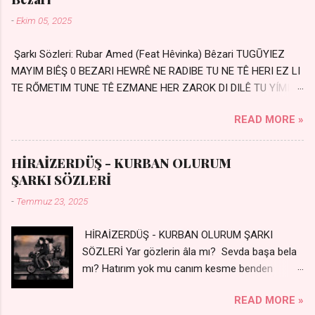
-
Ekim 05, 2025
Şarkı Sözleri: Rubar Amed (Feat Hêvinka) Bêzari TUGŪYIEZ
MAYIM BIÊŞ 0 BEZARI HEWRÊ NE RADIBE TU NE TÊ HERI EZ LI
TE RŐMETIM TUNE TÊ EZMANE HER ZAROK DI DILÊ TU YÍMIN
AVDANÊ Sensiz her kelime Eksik, yarım şimdi Bir resim gibiyim
READ MORE »
Silinmis yarıda. Hasretin yel gibi Eser yar içimden Bir kıza sevdalı
Yaralı adamım. Sensizlik bir hançer Geceler susmuyor Yaralı
kalbimde Bir sızı durmuyor Tu yi bihare min Ez ji payizim Li
HİRAİZERDÜŞ - KURBAN OLURUM
dile şevên min Teng e nefes im Adını sayıklar Uykusuz
ŞARKI SÖZLERİ
geceler Sensiz her sabahım Sessiz ve kederli
-
Temmuz 23, 2025
HİRAİZERDÜŞ - KURBAN OLURUM ŞARKI
SÖZLERİ Yar gözlerin âla mı? Sevda başa bela
mı? Hatırım yok mu canım kesme benden
selamı - Sen üzülme bi yol bulurum İste
READ MORE »
dünyayı durdururum Ben sana yoldaş olurum