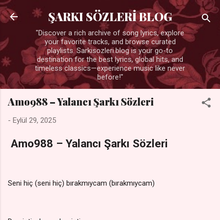
Ana içeriğe atla
ŞARKI SÖZLERİ BLOG
"Discover a rich archive of song lyrics, explore
your favorite tracks, and browse curated
playlists. Sarkisozleri.blog is your go-to
destination for the best lyrics, global hits, and
timeless classics—experience music like never
before!"
Amo988 – Yalancı Şarkı Sözleri
-
Eylül 29, 2025
Amo988 – Yalancı Şarkı Sözleri
Seni hiç (seni hiç) bırakmıycam (bırakmıycam)