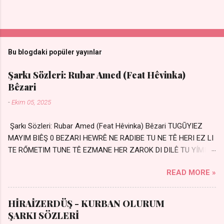
Bu blogdaki popüler yayınlar
Şarkı Sözleri: Rubar Amed (Feat Hêvinka)
Bêzari
-
Ekim 05, 2025
Şarkı Sözleri: Rubar Amed (Feat Hêvinka) Bêzari TUGŪYIEZ
MAYIM BIÊŞ 0 BEZARI HEWRÊ NE RADIBE TU NE TÊ HERI EZ LI
TE RŐMETIM TUNE TÊ EZMANE HER ZAROK DI DILÊ TU YÍMIN
AVDANÊ Sensiz her kelime Eksik, yarım şimdi Bir resim gibiyim
READ MORE »
Silinmis yarıda. Hasretin yel gibi Eser yar içimden Bir kıza sevdalı
Yaralı adamım. Sensizlik bir hançer Geceler susmuyor Yaralı
kalbimde Bir sızı durmuyor Tu yi bihare min Ez ji payizim Li
HİRAİZERDÜŞ - KURBAN OLURUM
dile şevên min Teng e nefes im Adını sayıklar Uykusuz
ŞARKI SÖZLERİ
geceler Sensiz her sabahım Sessiz ve kederli