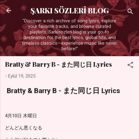
Ana içeriğe atla
ŞARKI SÖZLERİ BLOG
"Discover a rich archive of song lyrics, explore
your favorite tracks, and browse curated
playlists. Sarkisozleri.blog is your go-to
destination for the best lyrics, global hits, and
timeless classics—experience music like never
before!"
Bratty & Barry B - また同じ日 Lyrics
-
Eylül 19, 2025
Bratty & Barry B - また同じ日 Lyrics
4月10日 木曜日
どんどん悪くなる