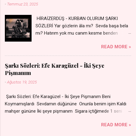
-
Temmuz 23, 2025
HİRAİZERDÜŞ - KURBAN OLURUM ŞARKI
SÖZLERİ Yar gözlerin âla mı? Sevda başa bela
mı? Hatırım yok mu canım kesme benden
selamı - Sen üzülme bi yol bulurum İste
READ MORE »
dünyayı durdururum Ben sana yoldaş olurum
kurban olurum.. - Sen gülümse bi yol bulurum
Yaslanırsan dağ olurum Ben sana sevda olurum
Şarkı Sözleri: Efe Karagüzel - İki Şeye
kurban olurum Can canım cananım Yar gözlerin
Pişmanım
kara mı? Şu cefalar reva mı? Herkes sevdiğin
-
Ağustos 19, 2025
almış Sen de bana varman mı? - Sen üzülme bi
yol bulurum İste dünyayı durdururum Ben sana
Şarkı Sözleri: Efe Karagüzel - İki Şeye Pişmanım Beni
yoldaş olurum kurban olurum.. - Sen gülümse
Koymamışlardı Sevdamın düğününe Onunla benim işim Kaldı
bi yol bulurum Yaslanırsan dağ olurum Ben
mahşer gününe İki şeye pişmanım Sigara içtiğimede 1 seni
sana sevda olurum kurban olurum Can canım
sevdiğime Nakarat Senle olmuyor ama
cananım 👉 Şarkının Derinlemesine Analizini
READ MORE »
Sensizde duramıyom Sigaradan vazgeçtim Senden
Oku
vazgeçemiyom Çare olmaz derdime Sigaramın dumanı Oda