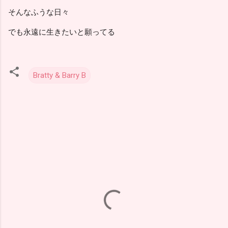
そんなふうな日々
でも永遠に生きたいと願ってる
Bratty & Barry B
Y
o
r
u
m
l
a
r