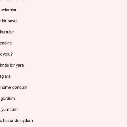
 selamlar
 bir bavul
kurtulur
kendine
k yolu?
imde bir yara
dağlara
 dünüme döndüm
ü gördüm
mü yumdum
, huzur doluydum