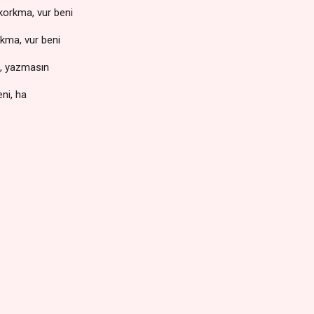
orkma, vur beni
rkma, vur beni
i, yazmasın
eni, ha