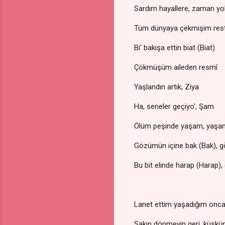
Sardım hayallere, zaman yo
Tüm dünyaya çekmişim rest
Bi' bakışa ettin biat (Biat)
Çökmüşüm aileden resmî
Yaşlandın artık, Ziya
Ha, seneler geçiyo', Şam
Ölüm peşinde yaşam, yaşa
Gözümün içine bak (Bak), g
Bu bit elinde harap (Harap), 
Lanet ettim yaşadığım onca
Sakın dönmeyin geri, küskü