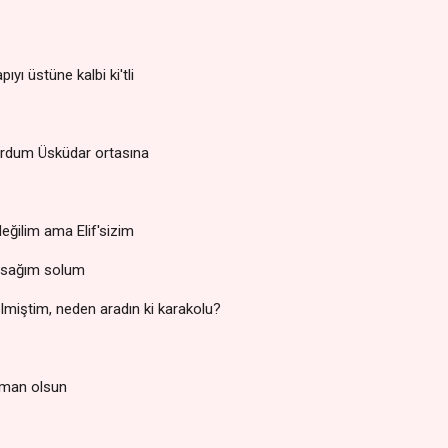
yı üstüne kalbi ki'tli
oturdum Üsküdar ortasına
eğilim ama Elif'sizim
iz sağım solum
iştim, neden aradın ki karakolu?
uman olsun