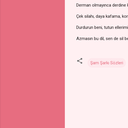
Derman olmayınca derdine k
Çek silahı, daya kafama, ko
Durdurun beni, tutun ellerim
Azmasın bu dil, sen de sil b
Şam Şarkı Sözleri
Y
o
r
u
m
l
a