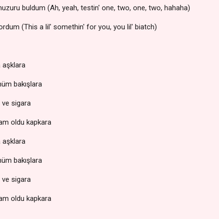
uzuru buldum (Ah, yeah, testin' one, two, one, two, hahaha)
dum (This a lil' somethin' for you, you lil' biatch)
 aşklara
nüm bakışlara
a ve sigara
am oldu kapkara
 aşklara
nüm bakışlara
a ve sigara
am oldu kapkara