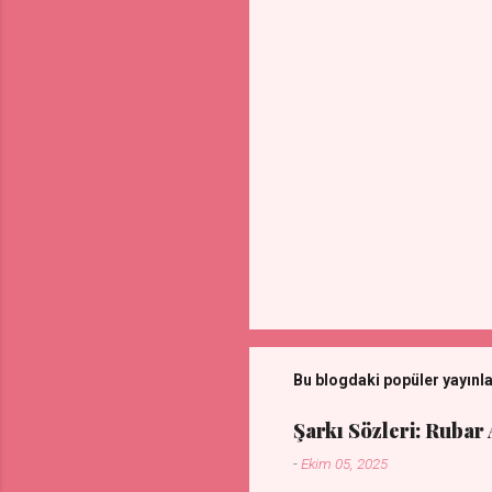
r
Bu blogdaki popüler yayınl
Şarkı Sözleri: Rubar
-
Ekim 05, 2025