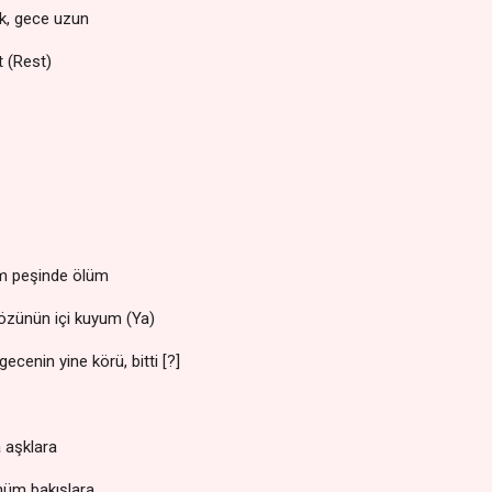
k, gece uzun
 (Rest)
m peşinde ölüm
özünün içi kuyum (Ya)
gecenin yine körü, bitti [?]
 aşklara
nüm bakışlara