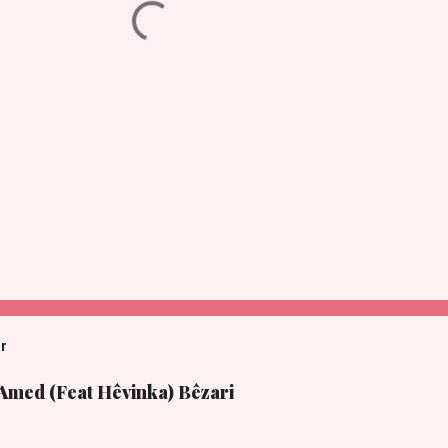
ar
 Amed (Feat Hêvinka) Bêzari