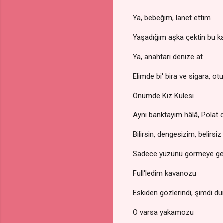
Ya, bebeğim, lanet ettim
Yaşadığım aşka çektin bu kapı
Ya, anahtarı denize at
Elimde bi' bira ve sigara, 
Önümde Kız Kulesi
Aynı banktayım hâlâ, Polat d
Bilirsin, dengesizim, belirs
Sadece yüzünü görmeye gelm
Full'ledim kavanozu
Eskiden gözlerindi, şimdi d
O varsa yakamozu