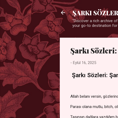
ŞARKI SÖZLER
"Discover a rich archive of
your go-to destination for
Şarkı Sözler
-
Eylül 16, 2025
Şarkı Sözleri: Ş
Allah belanı versin, gözlerin
Parası olana mutlu, bitch, 
Taşınsın dağlara yazdığım b