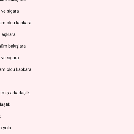
a ve sigara
am oldu kapkara
 aşklara
nüm bakışlara
a ve sigara
am oldu kapkara
itmiş arkadaşlık
laştık
k
n yola