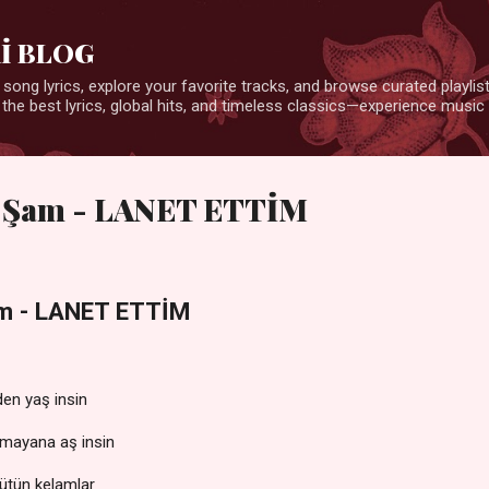
Ana içeriğe atla
İ BLOG
 song lyrics, explore your favorite tracks, and browse curated playlists
 the best lyrics, global hits, and timeless classics—experience music 
i: Şam - LANET ETTİM
am - LANET ETTİM
den yaş insin
olmayana aş insin
ütün kelamlar