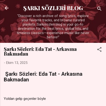
Ana içeriğe atla
ŞARKI SÖZLERİ BLOG
"Discover a rich archive of song lyrics, explore
your favorite tracks, and browse curated
playlists. Sarkisozleri.blog is your go-to
destination for the best lyrics, global hits, and
timeless classics—experience music like never
before!"
Şarkı Sözleri: Eda Tat - Arkasına
Bakmadan
-
Ekim 13, 2025
Şarkı Sözleri: Eda Tat - Arkasına
Bakmadan
Yoldan gelip geçenler böyle