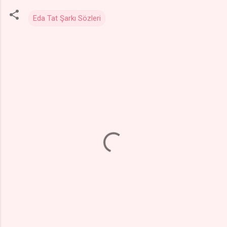
Eda Tat Şarkı Sözleri
Y
o
r
u
m
l
a
r