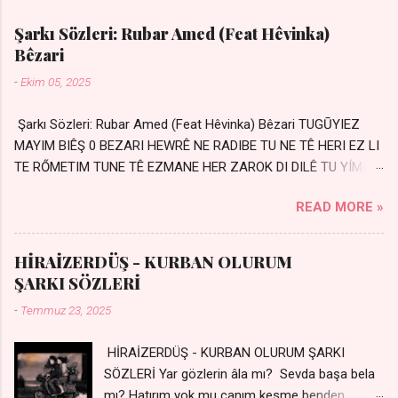
Şarkı Sözleri: Rubar Amed (Feat Hêvinka)
Bêzari
-
Ekim 05, 2025
Şarkı Sözleri: Rubar Amed (Feat Hêvinka) Bêzari TUGŪYIEZ
MAYIM BIÊŞ 0 BEZARI HEWRÊ NE RADIBE TU NE TÊ HERI EZ LI
TE RŐMETIM TUNE TÊ EZMANE HER ZAROK DI DILÊ TU YÍMIN
AVDANÊ Sensiz her kelime Eksik, yarım şimdi Bir resim gibiyim
READ MORE »
Silinmis yarıda. Hasretin yel gibi Eser yar içimden Bir kıza sevdalı
Yaralı adamım. Sensizlik bir hançer Geceler susmuyor Yaralı
kalbimde Bir sızı durmuyor Tu yi bihare min Ez ji payizim Li
HİRAİZERDÜŞ - KURBAN OLURUM
dile şevên min Teng e nefes im Adını sayıklar Uykusuz
ŞARKI SÖZLERİ
geceler Sensiz her sabahım Sessiz ve kederli
-
Temmuz 23, 2025
HİRAİZERDÜŞ - KURBAN OLURUM ŞARKI
SÖZLERİ Yar gözlerin âla mı? Sevda başa bela
mı? Hatırım yok mu canım kesme benden