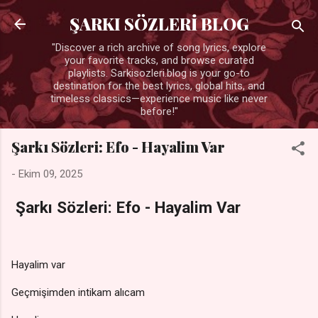
Ana içeriğe atla
ŞARKI SÖZLERİ BLOG
"Discover a rich archive of song lyrics, explore
your favorite tracks, and browse curated
playlists. Sarkisozleri.blog is your go-to
destination for the best lyrics, global hits, and
timeless classics—experience music like never
before!"
Şarkı Sözleri: Efo - Hayalim Var
-
Ekim 09, 2025
Şarkı Sözleri: Efo - Hayalim Var
Hayalim var
Geçmişimden intikam alıcam