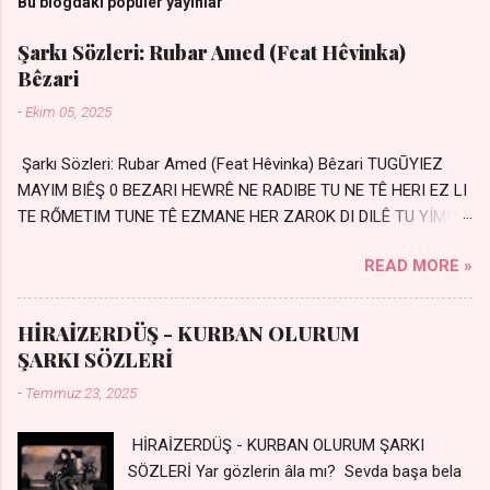
Bu blogdaki popüler yayınlar
Şarkı Sözleri: Rubar Amed (Feat Hêvinka)
Bêzari
-
Ekim 05, 2025
Şarkı Sözleri: Rubar Amed (Feat Hêvinka) Bêzari TUGŪYIEZ
MAYIM BIÊŞ 0 BEZARI HEWRÊ NE RADIBE TU NE TÊ HERI EZ LI
TE RŐMETIM TUNE TÊ EZMANE HER ZAROK DI DILÊ TU YÍMIN
AVDANÊ Sensiz her kelime Eksik, yarım şimdi Bir resim gibiyim
READ MORE »
Silinmis yarıda. Hasretin yel gibi Eser yar içimden Bir kıza sevdalı
Yaralı adamım. Sensizlik bir hançer Geceler susmuyor Yaralı
kalbimde Bir sızı durmuyor Tu yi bihare min Ez ji payizim Li
HİRAİZERDÜŞ - KURBAN OLURUM
dile şevên min Teng e nefes im Adını sayıklar Uykusuz
ŞARKI SÖZLERİ
geceler Sensiz her sabahım Sessiz ve kederli
-
Temmuz 23, 2025
HİRAİZERDÜŞ - KURBAN OLURUM ŞARKI
SÖZLERİ Yar gözlerin âla mı? Sevda başa bela