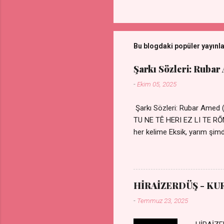
Y
o
r
u
Bu blogdaki popüler yayınl
m
G
ö
Şarkı Sözleri: Rubar
n
d
-
Ekim 05, 2025
e
r
Şarkı Sözleri: Rubar Amed
TU NE TÊ HERI EZ LI TE 
her kelime Eksik, yarım şimdi
kıza sevdalı Yaralı adamım.
durmuyor Tu yi bihare min 
Uykusuz geceler Sensiz he
HİRAİZERDÜŞ - KU
-
Temmuz 23, 2025