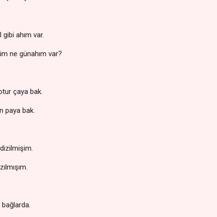
 gibi ahım var.
nim ne günahım var?
otur çaya bak.
en paya bak.
dizilmişim.
azılmışım.
r bağlarda.