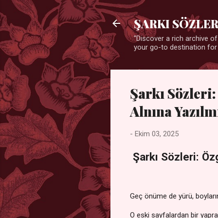
ŞARKI SÖZLER
"Discover a rich archive of
your go-to destination for
Şarkı Sözleri
Alnına Yazılm
-
Ekim 03, 2025
Şarkı Sözleri: Öz
Geç önüme de yürü, boyları
O eski sayfalardan bir yapra