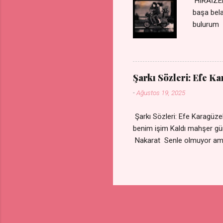
HİRAİZER
başa bel
bulurum 
gülümse 
olurum C
sevdiğin
durdurur
Şarkı Sözleri: Efe K
bulurum 
-
Ağustos 19, 2025
canım ca
Şarkı Sözleri: Efe Karagü
benim işim Kaldı mahşe
Nakarat Senle olmuyor a
Çare olmaz derdime Sigaram
Yok ki dini imanı Nak
vazgeçtim Senden vazge