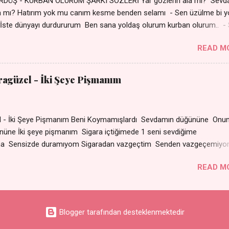
DÜŞ - KURBAN OLURUM ŞARKI SÖZLERİ Yar gözlerin âla mı? Sevd
a mı? Hatırım yok mu canım kesme benden selamı - Sen üzülme bi y
İste dünyayı durdururum Ben sana yoldaş olurum kurban olurum.. -
bi yol bulurum Yaslanırsan dağ olurum Ben sana sevda olurum kurb
READ M
an canım cananım Yar gözlerin kara mı? Şu cefalar reva mı? Herke
 almış Sen de bana varman mı? - Sen üzülme bi yol bulurum İste dün
um Ben sana yoldaş olurum kurban olurum.. - Sen gülümse bi yol
aragüzel - İki Şeye Pişmanım
Yaslanırsan dağ olurum Ben sana sevda olurum kurban olurum Can
nanım 👉 Şarkının Derinlemesine Analizini Oku
zel - İki Şeye Pişmanım Beni Koymamışlardı Sevdamın düğününe Onun
r gününe İki şeye pişmanım Sigara içtiğimede 1 seni sevd
ma Sensizde duramıyom Sigaradan vazgeçtim Senden vazgeçemiy
ın dumanı Oda çıkıp da gelse Yok ki dini imanı Sevdam çıkıpta ge
READ M
arat Senle olmuyor ama Sensizde duramıyom Sigaradan
çemiyom
Blogger tarafından desteklenmektedir