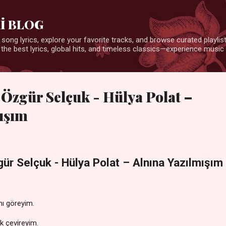
Ana içeriğe atla
İ BLOG
 song lyrics, explore your favorite tracks, and browse curated playlists
 the best lyrics, global hits, and timeless classics—experience music 
: Özgür Selçuk - Hülya Polat –
ışım
gür Selçuk - Hülya Polat – Alnına Yazılmışım
nı göreyim.
k çevireyim.