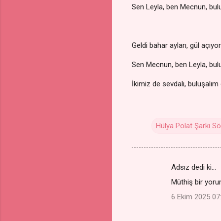
Sen Leyla, ben Mecnun, bul
Geldi bahar ayları, gül açıyo
Sen Mecnun, ben Leyla, bul
İkimiz de sevdalı, buluşalım
Hülya Polat Şarkı Sö
Adsız dedi ki…
Y
Müthiş bir yor
o
6 Ekim 2025 07
r
u