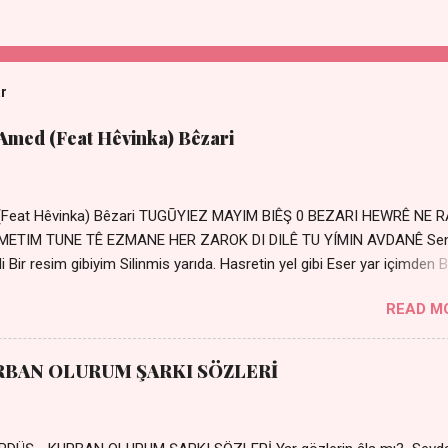
ar
 Amed (Feat Hêvinka) Bêzari
 (Feat Hêvinka) Bêzari TUGŪYIEZ MAYIM BIÊŞ 0 BEZARI HEWRÊ NE 
RŐMETIM TUNE TÊ EZMANE HER ZAROK DI DILÊ TU YÍMIN AVDANÊ Se
 Bir resim gibiyim Silinmis yarıda. Hasretin yel gibi Eser yar içimden B
 Sensizlik bir hançer Geceler susmuyor Yaralı kalbimde Bir sızı
READ M
Ez ji payizim Li dile şevên min Teng e nefes im Adını sayıklar
r sabahım Sessiz ve kederli
RBAN OLURUM ŞARKI SÖZLERİ