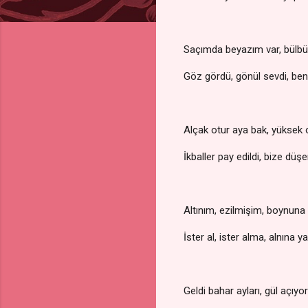
Saçımda beyazım var, bülbül
Göz gördü, gönül sevdi, be
Alçak otur aya bak, yüksek 
İkballer pay edildi, bize düş
Altınım, ezilmişim, boynuna 
İster al, ister alma, alnına y
Geldi bahar ayları, gül açıyo