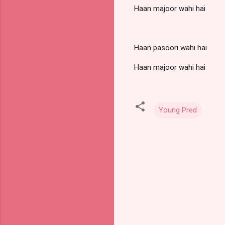
Haan majoor wahi hai
Haan pasoori wahi hai
Haan majoor wahi hai
Young Pred
Y
o
r
u
m
l
a