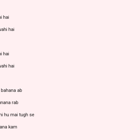
i hai
ahi hai
i hai
ahi hai
a bahana ab
unana rab
hi hu mai tugh se
hana kam