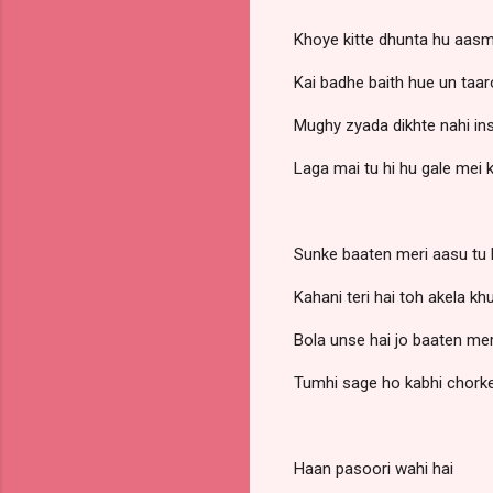
Khoye kitte dhunta hu aas
Kai badhe baith hue un taa
Mughy zyada dikhte nahi in
Laga mai tu hi hu gale mei 
Sunke baaten meri aasu tu
Kahani teri hai toh akela k
Bola unse hai jo baaten mer
Tumhi sage ho kabhi chorke
Haan pasoori wahi hai