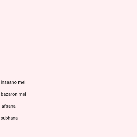
 insaano mei
n bazaron mei
a afsana
 subhana