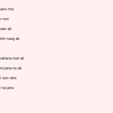
mano mei
ro mei
saan ab
kitte naag ab
 bahana mat ab
hud pana na ab
i sun rahe
 na jana