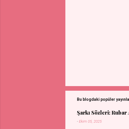
r
Bu blogdaki popüler yayınl
Şarkı Sözleri: Rubar
-
Ekim 05, 2025