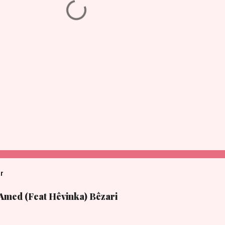
ar
 Amed (Feat Hêvinka) Bêzari