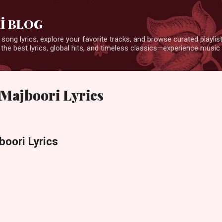
Ana içeriğe atla
İ BLOG
 song lyrics, explore your favorite tracks, and browse curated playlists
 the best lyrics, global hits, and timeless classics—experience music 
 Majboori Lyrics
oori Lyrics