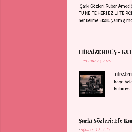
Şarkı Sözleri: Rubar Amed
TU NE TÊ HERI EZ LI TE 
her kelime Eksik, yarım şimdi
kıza sevdalı Yaralı adamım.
durmuyor Tu yi bihare min 
Uykusuz geceler Sensiz he
HİRAİZERDÜŞ - KU
-
Temmuz 23, 2025
HİRAİZER
başa bel
bulurum 
gülümse 
olurum C
sevdiğin
durdurur
Şarkı Sözleri: Efe K
bulurum 
-
Ağustos 19, 2025
canım ca