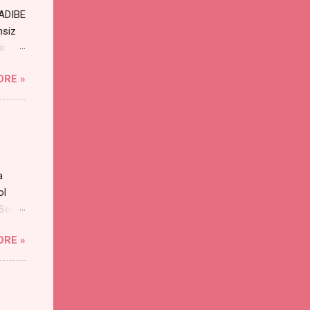
RADIBE
nsiz
ir
ORE »
a
ol
 Sen
an
ORE »
s
yayı