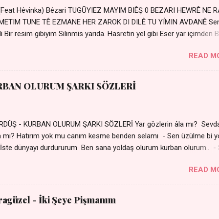
 (Feat Hêvinka) Bêzari TUGŪYIEZ MAYIM BIÊŞ 0 BEZARI HEWRÊ NE 
RŐMETIM TUNE TÊ EZMANE HER ZAROK DI DILÊ TU YÍMIN AVDANÊ Se
 Bir resim gibiyim Silinmis yarıda. Hasretin yel gibi Eser yar içimden B
 Sensizlik bir hançer Geceler susmuyor Yaralı kalbimde Bir sızı
READ M
Ez ji payizim Li dile şevên min Teng e nefes im Adını sayıklar
r sabahım Sessiz ve kederli
RBAN OLURUM ŞARKI SÖZLERİ
DÜŞ - KURBAN OLURUM ŞARKI SÖZLERİ Yar gözlerin âla mı? Sevd
a mı? Hatırım yok mu canım kesme benden selamı - Sen üzülme bi y
İste dünyayı durdururum Ben sana yoldaş olurum kurban olurum.. -
bi yol bulurum Yaslanırsan dağ olurum Ben sana sevda olurum kurb
READ M
an canım cananım Yar gözlerin kara mı? Şu cefalar reva mı? Herke
 almış Sen de bana varman mı? - Sen üzülme bi yol bulurum İste dün
um Ben sana yoldaş olurum kurban olurum.. - Sen gülümse bi yol
aragüzel - İki Şeye Pişmanım
Yaslanırsan dağ olurum Ben sana sevda olurum kurban olurum Can
nanım 👉 Şarkının Derinlemesine Analizini Oku