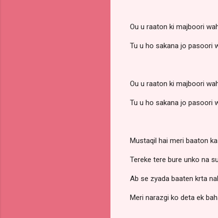
Ou u raaton ki majboori wah
Tu u ho sakana jo pasoori w
Ou u raaton ki majboori wah
Tu u ho sakana jo pasoori w
Mustaqil hai meri baaton k
Tereke tere bure unko na s
Ab se zyada baaten krta na
Meri narazgi ko deta ek ba