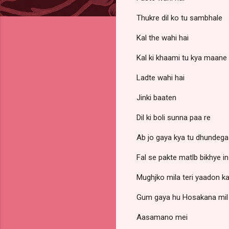
Thukre dil ko tu sambhale
Kal the wahi hai
Kal ki khaami tu kya maane
Ladte wahi hai
Jinki baaten
Dil ki boli sunna paa re
Ab jo gaya kya tu dhundega
Fal se pakte matlb bikhye i
Mughjko mila teri yaadon k
Gum gaya hu Hosakana mil
Aasamano mei