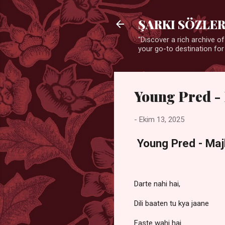
ŞARKI SÖZLER
"Discover a rich archive of
your go-to destination for
Young Pred -
-
Ekim 13, 2025
Young Pred - Majb
Darte nahi hai,
Dili baaten tu kya jaane
Faste wahi hai