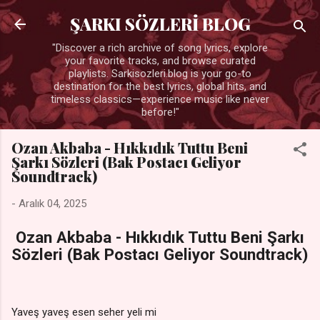
Ana içeriğe atla
ŞARKI SÖZLERİ BLOG
"Discover a rich archive of song lyrics, explore
your favorite tracks, and browse curated
playlists. Sarkisozleri.blog is your go-to
destination for the best lyrics, global hits, and
timeless classics—experience music like never
before!"
Ozan Akbaba - Hıkkıdık Tuttu Beni
Şarkı Sözleri (Bak Postacı Geliyor
Soundtrack)
-
Aralık 04, 2025
Ozan Akbaba - Hıkkıdık Tuttu Beni Şarkı
Sözleri (Bak Postacı Geliyor Soundtrack)
Yaveş yaveş esen seher yeli mi