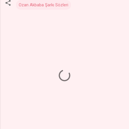
Ozan Akbaba Şarkı Sözleri
Y
o
r
u
m
l
a
r