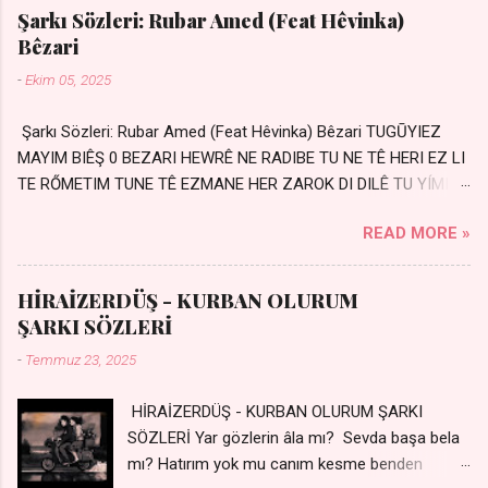
Şarkı Sözleri: Rubar Amed (Feat Hêvinka)
Bêzari
-
Ekim 05, 2025
Şarkı Sözleri: Rubar Amed (Feat Hêvinka) Bêzari TUGŪYIEZ
MAYIM BIÊŞ 0 BEZARI HEWRÊ NE RADIBE TU NE TÊ HERI EZ LI
TE RŐMETIM TUNE TÊ EZMANE HER ZAROK DI DILÊ TU YÍMIN
AVDANÊ Sensiz her kelime Eksik, yarım şimdi Bir resim gibiyim
READ MORE »
Silinmis yarıda. Hasretin yel gibi Eser yar içimden Bir kıza sevdalı
Yaralı adamım. Sensizlik bir hançer Geceler susmuyor Yaralı
kalbimde Bir sızı durmuyor Tu yi bihare min Ez ji payizim Li
HİRAİZERDÜŞ - KURBAN OLURUM
dile şevên min Teng e nefes im Adını sayıklar Uykusuz
ŞARKI SÖZLERİ
geceler Sensiz her sabahım Sessiz ve kederli
-
Temmuz 23, 2025
HİRAİZERDÜŞ - KURBAN OLURUM ŞARKI
SÖZLERİ Yar gözlerin âla mı? Sevda başa bela
mı? Hatırım yok mu canım kesme benden