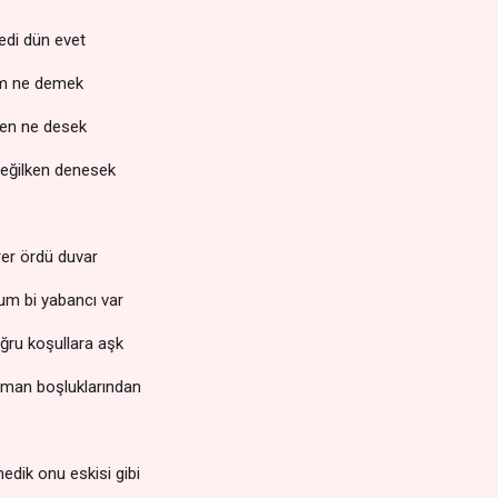
edi dün evet
rim ne demek
azen ne desek
değilken denesek
irer ördü duvar
ğum bi yabancı var
oğru koşullara aşk
rtman boşluklarından
edik onu eskisi gibi