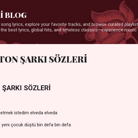
Ana içeriğe atla
İ BLOG
 song lyrics, explore your favorite tracks, and browse curated playlists
 the best lyrics, global hits, and timeless classics—experience music 
ETON ŞARKI SÖZLERİ
 ŞARKI SÖZLERİ
 etmek istedim elveda elveda
 yeni çocuk düştü bin defa bin defa
e