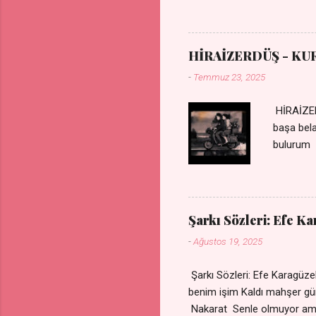
durmuyor Tu yi bihare min 
Uykusuz geceler Sensiz he
HİRAİZERDÜŞ - KU
-
Temmuz 23, 2025
HİRAİZER
başa bel
bulurum 
gülümse 
olurum C
sevdiğin
durdurur
Şarkı Sözleri: Efe K
bulurum 
-
Ağustos 19, 2025
canım ca
Şarkı Sözleri: Efe Karagü
benim işim Kaldı mahşe
Nakarat Senle olmuyor a