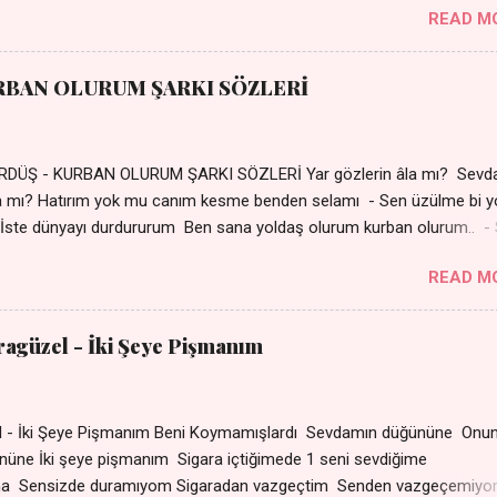
READ M
Ez ji payizim Li dile şevên min Teng e nefes im Adını sayıklar
r sabahım Sessiz ve kederli
RBAN OLURUM ŞARKI SÖZLERİ
DÜŞ - KURBAN OLURUM ŞARKI SÖZLERİ Yar gözlerin âla mı? Sevd
a mı? Hatırım yok mu canım kesme benden selamı - Sen üzülme bi y
İste dünyayı durdururum Ben sana yoldaş olurum kurban olurum.. -
bi yol bulurum Yaslanırsan dağ olurum Ben sana sevda olurum kurb
READ M
an canım cananım Yar gözlerin kara mı? Şu cefalar reva mı? Herke
 almış Sen de bana varman mı? - Sen üzülme bi yol bulurum İste dün
um Ben sana yoldaş olurum kurban olurum.. - Sen gülümse bi yol
aragüzel - İki Şeye Pişmanım
Yaslanırsan dağ olurum Ben sana sevda olurum kurban olurum Can
nanım 👉 Şarkının Derinlemesine Analizini Oku
zel - İki Şeye Pişmanım Beni Koymamışlardı Sevdamın düğününe Onun
r gününe İki şeye pişmanım Sigara içtiğimede 1 seni sevd
ma Sensizde duramıyom Sigaradan vazgeçtim Senden vazgeçemiy