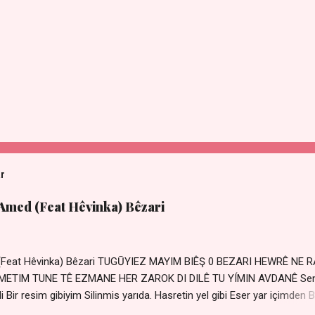
ar
 Amed (Feat Hêvinka) Bêzari
 (Feat Hêvinka) Bêzari TUGŪYIEZ MAYIM BIÊŞ 0 BEZARI HEWRÊ NE 
RŐMETIM TUNE TÊ EZMANE HER ZAROK DI DILÊ TU YÍMIN AVDANÊ Se
 Bir resim gibiyim Silinmis yarıda. Hasretin yel gibi Eser yar içimden B
 Sensizlik bir hançer Geceler susmuyor Yaralı kalbimde Bir sızı