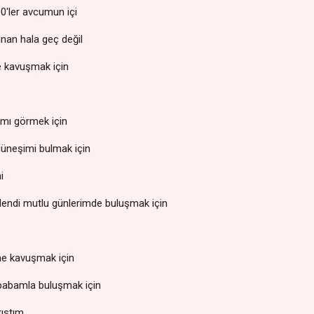
0'ler avcumun içi
 inan hala geç değil
e kavuşmak için
ımı görmek için
üneşimi bulmak için
ni
lendi mutlu günlerimde buluşmak için
me kavuşmak için
 babamla buluşmak için
rıştım