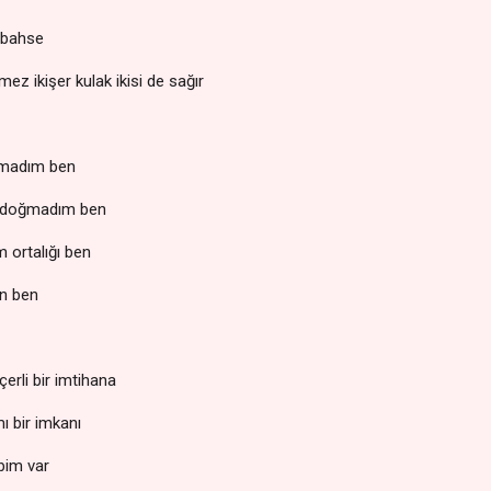
m bahse
tmez ikişer kulak ikisi de sağır
olmadım ben
e doğmadım ben
 ortalığı ben
n ben
çerli bir imtihana
ı bir imkanı
lbim var