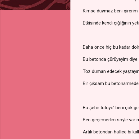
Kimse duymaz beni gireri
Etkisinde kendi çığlığının ye
Daha önce hiç bu kadar d
Bu betonda çürüyeyim diy
Toz duman edecek yaştayım
Bir çıksam bu betonarmede
Bu şehir tutuyo' beni çok ge
Ben geçemedim söyle var m
Artık betondan hallice bi ka