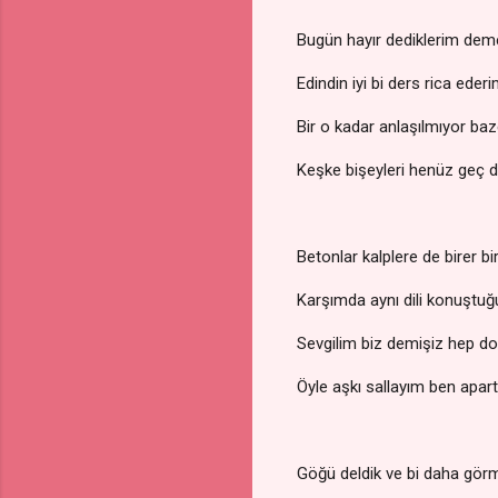
Bugün hayır dediklerim dem
Edindin iyi bi ders rica ede
Bir o kadar anlaşılmıyor b
Keşke bişeyleri henüz geç 
Betonlar kalplere de birer b
Karşımda aynı dili konuştu
Sevgilim biz demişiz hep d
Öyle aşkı sallayım ben apa
Göğü deldik ve bi daha görm