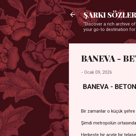
ŞARKI SÖZLER
"Discover a rich archive of
your go-to destination for
BANEVA - B
-
Ocak 09, 2026
BANEVA - BETON
Bir zamanlar o küçük şehre
Şimdi metropolün ortasında
Herkeste bir acele bir telaş