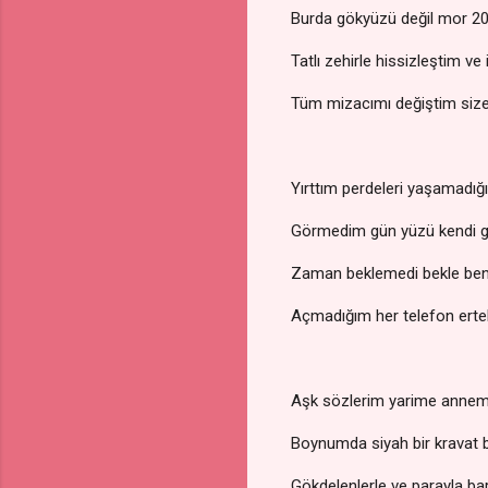
Burda gökyüzü değil mor 20
Tatlı zehirle hissizleştim ve
Tüm mizacımı değiştim siz
Yırttım perdeleri yaşamadığ
Görmedim gün yüzü kendi g
Zaman beklemedi bekle be
Açmadığım her telefon erte
Aşk sözlerim yarime anne
Boynumda siyah bir kravat
Gökdelenlerle ve parayla ba