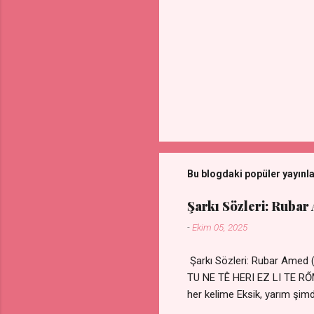
Bu blogdaki popüler yayınl
Şarkı Sözleri: Rubar
-
Ekim 05, 2025
Şarkı Sözleri: Rubar Amed
TU NE TÊ HERI EZ LI TE 
her kelime Eksik, yarım şimdi
kıza sevdalı Yaralı adamım.