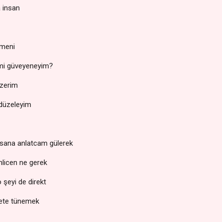
a insan
ümeni
 mi güveyeneyim?
üzerim
r düzeleyim
i sana anlatcam gülerek
nlicen ne gerek
o şeyi de direkt
iyete tünemek