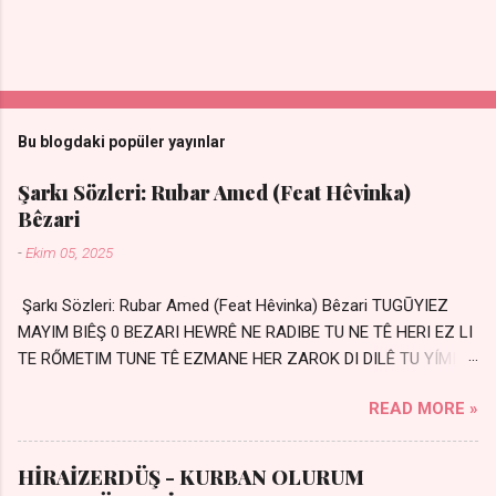
Bu blogdaki popüler yayınlar
Şarkı Sözleri: Rubar Amed (Feat Hêvinka)
Bêzari
-
Ekim 05, 2025
Şarkı Sözleri: Rubar Amed (Feat Hêvinka) Bêzari TUGŪYIEZ
MAYIM BIÊŞ 0 BEZARI HEWRÊ NE RADIBE TU NE TÊ HERI EZ LI
TE RŐMETIM TUNE TÊ EZMANE HER ZAROK DI DILÊ TU YÍMIN
AVDANÊ Sensiz her kelime Eksik, yarım şimdi Bir resim gibiyim
READ MORE »
Silinmis yarıda. Hasretin yel gibi Eser yar içimden Bir kıza sevdalı
Yaralı adamım. Sensizlik bir hançer Geceler susmuyor Yaralı
kalbimde Bir sızı durmuyor Tu yi bihare min Ez ji payizim Li
HİRAİZERDÜŞ - KURBAN OLURUM
dile şevên min Teng e nefes im Adını sayıklar Uykusuz