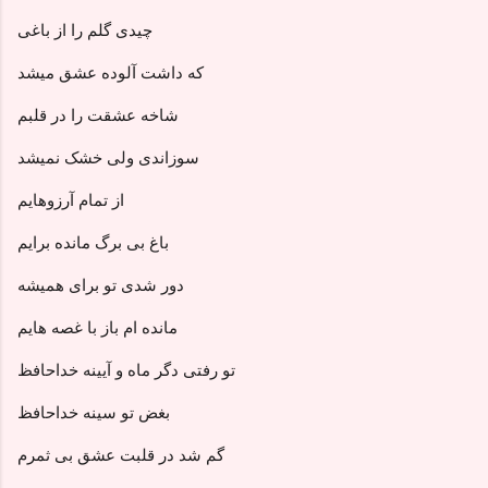
چیدی گلم را از باغی
که داشت آلوده عشق میشد
شاخه عشقت را در قلبم
سوزاندی ولی خشک نمیشد
از تمام آرزوهایم
باغ بی برگ مانده برایم
دور شدی تو برای همیشه
مانده ام باز با غصه هایم
تو رفتی دگر ماه و آیینه خداحافظ
بغض تو سینه خداحافظ
گم شد در قلبت عشق بی ثمرم