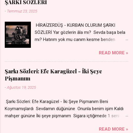
ŞARKI SÖZLERİ
geceler Sensiz her sabahım Sessiz ve kederli
-
Temmuz 23, 2025
HİRAİZERDÜŞ - KURBAN OLURUM ŞARKI
SÖZLERİ Yar gözlerin âla mı? Sevda başa bela
mı? Hatırım yok mu canım kesme benden
selamı - Sen üzülme bi yol bulurum İste
READ MORE »
dünyayı durdururum Ben sana yoldaş olurum
kurban olurum.. - Sen gülümse bi yol bulurum
Yaslanırsan dağ olurum Ben sana sevda olurum
Şarkı Sözleri: Efe Karagüzel - İki Şeye
kurban olurum Can canım cananım Yar gözlerin
Pişmanım
kara mı? Şu cefalar reva mı? Herkes sevdiğin
-
Ağustos 19, 2025
almış Sen de bana varman mı? - Sen üzülme bi
yol bulurum İste dünyayı durdururum Ben sana
Şarkı Sözleri: Efe Karagüzel - İki Şeye Pişmanım Beni
yoldaş olurum kurban olurum.. - Sen gülümse
Koymamışlardı Sevdamın düğününe Onunla benim işim Kaldı
bi yol bulurum Yaslanırsan dağ olurum Ben
mahşer gününe İki şeye pişmanım Sigara içtiğimede 1 seni
sana sevda olurum kurban olurum Can canım
sevdiğime Nakarat Senle olmuyor ama
cananım 👉 Şarkının Derinlemesine Analizini
READ MORE »
Sensizde duramıyom Sigaradan vazgeçtim Senden
Oku