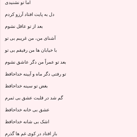
اما تو نشنیدی
دل به پایت افتاد آرزو کردم
بعد از تو عاقل نشوم
آشنای من، من غریبم بی تو
با خیابان ها من رفیقم بی تو
بعد تو عمراً من دگر عاشق نشوم
تو رفتی دگر ماه و آیینه خداحافظ
بغض تو سینه خداحافظ
گم شد در قلبت عشق بی ثمرم
عشق بی خانه خداحافظ
اشک بی شانه خداحافظ
باز افتاد در کوی غم ها گذرم