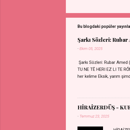
Bu blogdaki popüler yayınl
Şarkı Sözleri: Rubar
-
Ekim 05, 2025
Şarkı Sözleri: Rubar Amed
TU NE TÊ HERI EZ LI TE 
her kelime Eksik, yarım şimdi
kıza sevdalı Yaralı adamım.
durmuyor Tu yi bihare min 
Uykusuz geceler Sensiz he
HİRAİZERDÜŞ - KU
-
Temmuz 23, 2025
HİRAİZER