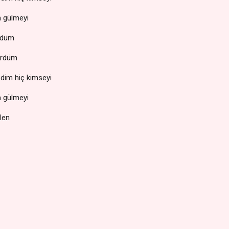
m gülmeyi
mdüm
ördüm
dim hiç kimseyi
m gülmeyi
len