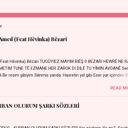
ar
 Amed (Feat Hêvinka) Bêzari
 (Feat Hêvinka) Bêzari TUGŪYIEZ MAYIM BIÊŞ 0 BEZARI HEWRÊ NE 
RŐMETIM TUNE TÊ EZMANE HER ZAROK DI DILÊ TU YÍMIN AVDANÊ Se
 Bir resim gibiyim Silinmis yarıda. Hasretin yel gibi Eser yar içimden B
 Sensizlik bir hançer Geceler susmuyor Yaralı kalbimde Bir sızı
READ M
Ez ji payizim Li dile şevên min Teng e nefes im Adını sayıklar
r sabahım Sessiz ve kederli
RBAN OLURUM ŞARKI SÖZLERİ
DÜŞ - KURBAN OLURUM ŞARKI SÖZLERİ Yar gözlerin âla mı? Sevd