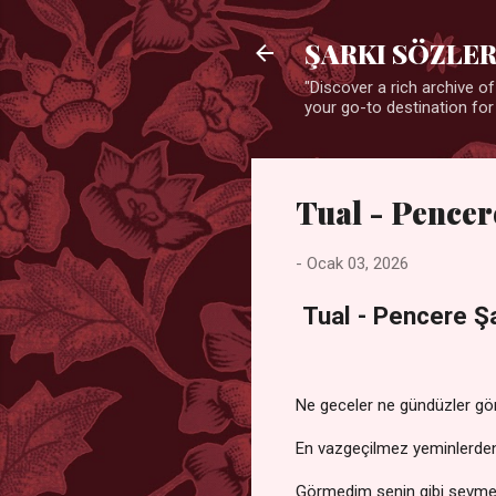
ŞARKI SÖZLER
"Discover a rich archive of
your go-to destination for
Tual - Pencer
-
Ocak 03, 2026
Tual - Pencere Şa
Ne geceler ne gündüzler g
En vazgeçilmez yeminlerd
Görmedim senin gibi sevme