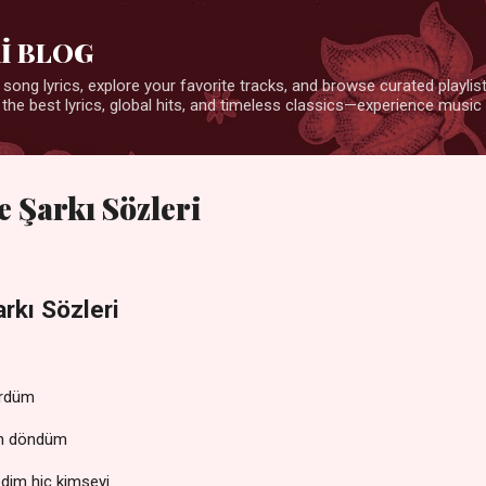
Ana içeriğe atla
İ BLOG
 song lyrics, explore your favorite tracks, and browse curated playlists
 the best lyrics, global hits, and timeless classics—experience music 
e Şarkı Sözleri
rkı Sözleri
ördüm
en döndüm
dim hiç kimseyi