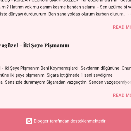
a mı? Hatırım yok mu canım kesme benden selamı - Sen üzülme bi y
İste dünyayı durdururum Ben sana yoldaş olurum kurban olurum.. -
bi yol bulurum Yaslanırsan dağ olurum Ben sana sevda olurum kurb
READ M
an canım cananım Yar gözlerin kara mı? Şu cefalar reva mı? Herke
 almış Sen de bana varman mı? - Sen üzülme bi yol bulurum İste dün
um Ben sana yoldaş olurum kurban olurum.. - Sen gülümse bi yol
aragüzel - İki Şeye Pişmanım
Yaslanırsan dağ olurum Ben sana sevda olurum kurban olurum Can
nanım 👉 Şarkının Derinlemesine Analizini Oku
zel - İki Şeye Pişmanım Beni Koymamışlardı Sevdamın düğününe Onun
r gününe İki şeye pişmanım Sigara içtiğimede 1 seni sevd
ma Sensizde duramıyom Sigaradan vazgeçtim Senden vazgeçemiy
ın dumanı Oda çıkıp da gelse Yok ki dini imanı Sevdam çıkıpta ge
READ M
arat Senle olmuyor ama Sensizde duramıyom Sigaradan
çemiyom
Blogger tarafından desteklenmektedir