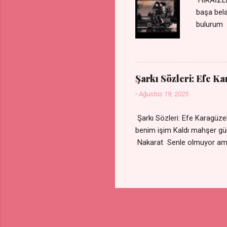
başa bel
bulurum 
gülümse 
olurum C
sevdiğin
durdurur
Şarkı Sözleri: Efe K
bulurum 
-
Ağustos 19, 2025
canım ca
Şarkı Sözleri: Efe Karagü
benim işim Kaldı mahşe
Nakarat Senle olmuyor a
Çare olmaz derdime Sigaram
Yok ki dini imanı Nak
vazgeçtim Senden vazge