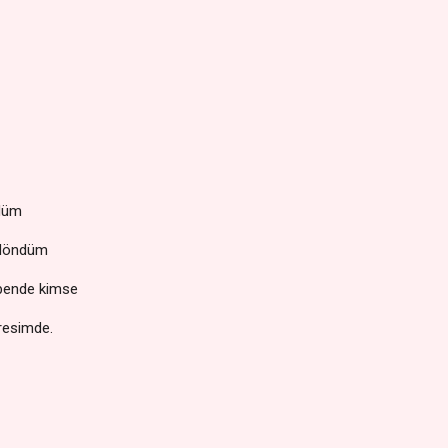
rdüm
 döndüm
 bende kimse
 resimde.