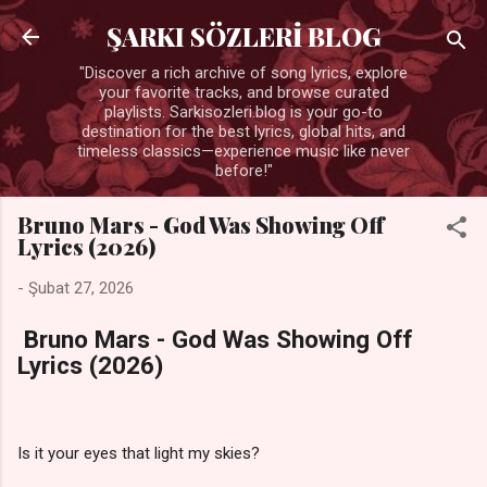
Ana içeriğe atla
ŞARKI SÖZLERİ BLOG
"Discover a rich archive of song lyrics, explore
your favorite tracks, and browse curated
playlists. Sarkisozleri.blog is your go-to
destination for the best lyrics, global hits, and
timeless classics—experience music like never
before!"
Bruno Mars - God Was Showing Off
Lyrics (2026)
-
Şubat 27, 2026
Bruno Mars - God Was Showing Off
Lyrics (2026)
Is it your eyes that light my skies?