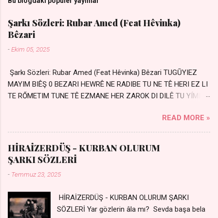
Bu blogdaki popüler yayınlar
Şarkı Sözleri: Rubar Amed (Feat Hêvinka)
Bêzari
-
Ekim 05, 2025
Şarkı Sözleri: Rubar Amed (Feat Hêvinka) Bêzari TUGŪYIEZ
MAYIM BIÊŞ 0 BEZARI HEWRÊ NE RADIBE TU NE TÊ HERI EZ LI
TE RŐMETIM TUNE TÊ EZMANE HER ZAROK DI DILÊ TU YÍMIN
AVDANÊ Sensiz her kelime Eksik, yarım şimdi Bir resim gibiyim
READ MORE »
Silinmis yarıda. Hasretin yel gibi Eser yar içimden Bir kıza sevdalı
Yaralı adamım. Sensizlik bir hançer Geceler susmuyor Yaralı
kalbimde Bir sızı durmuyor Tu yi bihare min Ez ji payizim Li
HİRAİZERDÜŞ - KURBAN OLURUM
dile şevên min Teng e nefes im Adını sayıklar Uykusuz
ŞARKI SÖZLERİ
geceler Sensiz her sabahım Sessiz ve kederli
-
Temmuz 23, 2025
HİRAİZERDÜŞ - KURBAN OLURUM ŞARKI
SÖZLERİ Yar gözlerin âla mı? Sevda başa bela