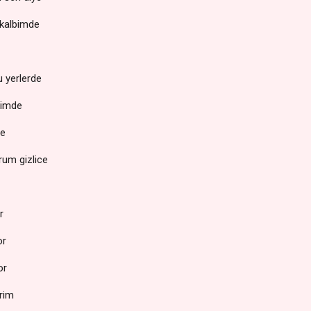
n kalbimde
u yerlerde
içimde
de
rum gizlice
or
or
yor
arim