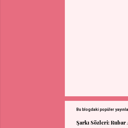
l
a
r
Bu blogdaki popüler yayınl
Şarkı Sözleri: Rubar