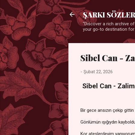
ŞARKI SÖZLER
"Discover a rich archive of
your go-to destination for
Sibel Can - Z
-
Şubat 22, 2026
Sibel Can - Zalim
Bir gece ansızın çekip gitti
Gönlümün ışığıydın kaybold
Kor ateşlerdeyim yanıyoru