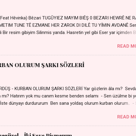
 (Feat Hêvinka) Bêzari TUGŪYIEZ MAYIM BIÊŞ 0 BEZARI HEWRÊ NE 
RŐMETIM TUNE TÊ EZMANE HER ZAROK DI DILÊ TU YÍMIN AVDANÊ Se
 Bir resim gibiyim Silinmis yarıda. Hasretin yel gibi Eser yar içimden B
 Sensizlik bir hançer Geceler susmuyor Yaralı kalbimde Bir sızı
READ M
Ez ji payizim Li dile şevên min Teng e nefes im Adını sayıklar
r sabahım Sessiz ve kederli
RBAN OLURUM ŞARKI SÖZLERİ
DÜŞ - KURBAN OLURUM ŞARKI SÖZLERİ Yar gözlerin âla mı? Sevd
a mı? Hatırım yok mu canım kesme benden selamı - Sen üzülme bi y
İste dünyayı durdururum Ben sana yoldaş olurum kurban olurum.. -
bi yol bulurum Yaslanırsan dağ olurum Ben sana sevda olurum kurb
READ M
an canım cananım Yar gözlerin kara mı? Şu cefalar reva mı? Herke
 almış Sen de bana varman mı? - Sen üzülme bi yol bulurum İste dün
um Ben sana yoldaş olurum kurban olurum.. - Sen gülümse bi yol
aragüzel - İki Şeye Pişmanım