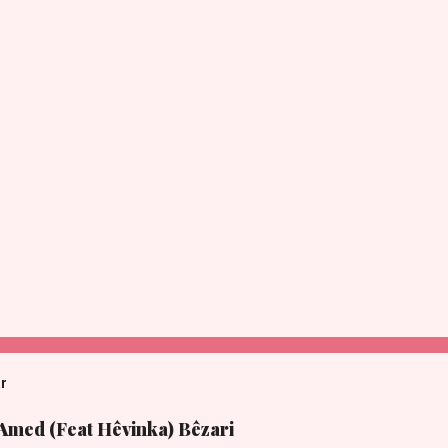
ar
 Amed (Feat Hêvinka) Bêzari