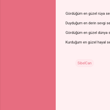
Gördüğüm en güzel rüya se
Duyduğum en derin sevgi se
Gördüğüm en güzel dünya s
Kurduğum en güzel hayal se
SibelCan
Y
o
r
u
m