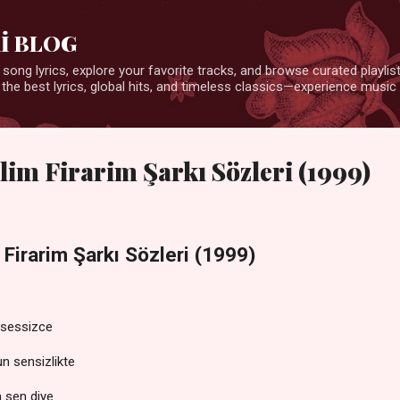
Ana içeriğe atla
İ BLOG
 song lyrics, explore your favorite tracks, and browse curated playlists
 the best lyrics, global hits, and timeless classics—experience music 
alim Firarim Şarkı Sözleri (1999)
 Firarim Şarkı Sözleri (1999)
n sessizce
un sensizlikte
m sen diye