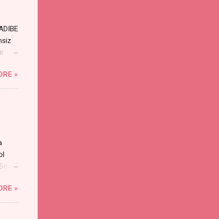
RADIBE
nsiz
ir
ORE »
a
ol
 Sen
an
ORE »
s
yayı