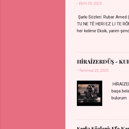
-
Ekim 05, 2025
Şarkı Sözleri: Rubar Amed
TU NE TÊ HERI EZ LI TE 
her kelime Eksik, yarım şimdi
kıza sevdalı Yaralı adamım.
durmuyor Tu yi bihare min 
Uykusuz geceler Sensiz he
HİRAİZERDÜŞ - KU
-
Temmuz 23, 2025
HİRAİZER
başa bel
bulurum 
gülümse 
olurum C
sevdiğin
durdurur
Şarkı Sözleri: Efe K