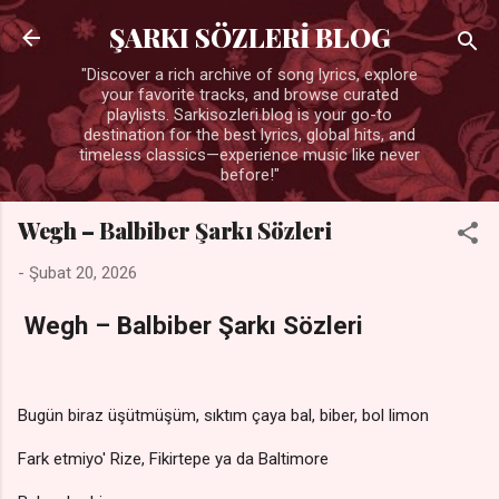
Ana içeriğe atla
ŞARKI SÖZLERİ BLOG
"Discover a rich archive of song lyrics, explore
your favorite tracks, and browse curated
playlists. Sarkisozleri.blog is your go-to
destination for the best lyrics, global hits, and
timeless classics—experience music like never
before!"
Wegh – Balbiber Şarkı Sözleri
-
Şubat 20, 2026
Wegh – Balbiber Şarkı Sözleri
Bugün biraz üşütmüşüm, sıktım çaya bal, biber, bol limon
Fark etmiyo' Rize, Fikirtepe ya da Baltimore