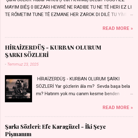
MAYIM BIÊŞ 0 BEZARI HEWRÊ NE RADIBE TU NE TÊ HERI EZ LI
TE RŐMETIM TUNE TÊ EZMANE HER ZAROK DI DILÊ TU YÍMIN
AVDANÊ Sensiz her kelime Eksik, yarım şimdi Bir resim gibiyim
READ MORE »
Silinmis yarıda. Hasretin yel gibi Eser yar içimden Bir kıza sevdalı
Yaralı adamım. Sensizlik bir hançer Geceler susmuyor Yaralı
kalbimde Bir sızı durmuyor Tu yi bihare min Ez ji payizim Li
HİRAİZERDÜŞ - KURBAN OLURUM
dile şevên min Teng e nefes im Adını sayıklar Uykusuz
ŞARKI SÖZLERİ
geceler Sensiz her sabahım Sessiz ve kederli
-
Temmuz 23, 2025
HİRAİZERDÜŞ - KURBAN OLURUM ŞARKI
SÖZLERİ Yar gözlerin âla mı? Sevda başa bela
mı? Hatırım yok mu canım kesme benden
selamı - Sen üzülme bi yol bulurum İste
READ MORE »
dünyayı durdururum Ben sana yoldaş olurum
kurban olurum.. - Sen gülümse bi yol bulurum
Yaslanırsan dağ olurum Ben sana sevda olurum
Şarkı Sözleri: Efe Karagüzel - İki Şeye
kurban olurum Can canım cananım Yar gözlerin
Pişmanım